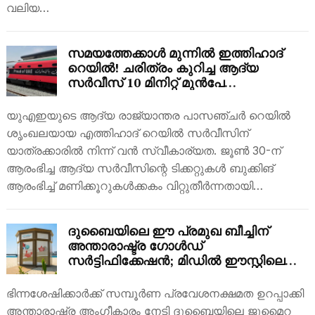
വലിയ…
സമയത്തേക്കാൾ മുന്നിൽ ഇത്തിഹാദ്
റെയിൽ! ചരിത്രം കുറിച്ച ആദ്യ
സർവീസ് 10 മിനിറ്റ് മുൻപേ
ലക്ഷ്യത്തിലെത്തി; മലയാളികളടക്കമുള്ള
യാത്രക്കാർക്ക് ‘സൗജന്യ പാക്കറ്റ്’
യുഎഇയുടെ ആദ്യ രാജ്യാന്തര പാസഞ്ചർ റെയിൽ
ശൃംഖലയായ എത്തിഹാദ് റെയിൽ സർവീസിന്
യാത്രക്കാരിൽ നിന്ന് വൻ സ്വീകാര്യത. ജൂൺ 30-ന്
ആരംഭിച്ച ആദ്യ സർവീസിന്റെ ടിക്കറ്റുകൾ ബുക്കിങ്
ആരംഭിച്ച് മണിക്കൂറുകൾക്കകം വിറ്റുതീർന്നതായി…
ദുബൈയിലെ ഈ പ്രമുഖ ബീച്ചിന്
അന്താരാഷ്ട്ര ഗോൾഡ്
സർട്ടിഫിക്കേഷൻ; മിഡിൽ ഈസ്റ്റിലെ
ആദ്യ ‘സെൻസറി റൂം’ ഇനി ഇവിടെ
ഭിന്നശേഷിക്കാർക്ക് സമ്പൂർണ പ്രവേശനക്ഷമത ഉറപ്പാക്കി
അന്താരാഷ്ട്ര അംഗീകാരം നേടി ദുബൈയിലെ ജുമൈറ