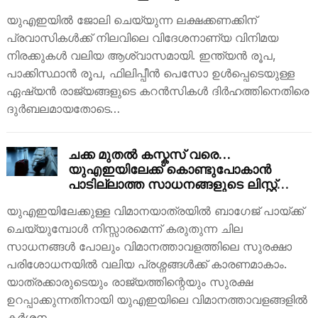
വേറെയില്ല!
യുഎഇയിൽ ജോലി ചെയ്യുന്ന ലക്ഷക്കണക്കിന്
പ്രവാസികൾക്ക് നിലവിലെ വിദേശനാണ്യ വിനിമയ
നിരക്കുകൾ വലിയ ആശ്വാസമായി. ഇന്ത്യൻ രൂപ,
പാക്കിസ്ഥാൻ രൂപ, ഫിലിപ്പീൻ പെസോ ഉൾപ്പെടെയുള്ള
ഏഷ്യൻ രാജ്യങ്ങളുടെ കറൻസികൾ ദിർഹത്തിനെതിരെ
ദുർബലമായതോടെ…
ചക്ക മുതൽ കസ്കസ് വരെ…
യുഎഇയിലേക്ക് കൊണ്ടുപോകാൻ
പാടില്ലാത്ത സാധനങ്ങളുടെ ലിസ്റ്റ്
അറിയാമോ?
യുഎഇയിലേക്കുള്ള വിമാനയാത്രയിൽ ബാഗേജ് പായ്ക്ക്
ചെയ്യുമ്പോൾ നിസ്സാരമെന്ന് കരുതുന്ന ചില
സാധനങ്ങൾ പോലും വിമാനത്താവളത്തിലെ സുരക്ഷാ
പരിശോധനയിൽ വലിയ പ്രശ്നങ്ങൾക്ക് കാരണമാകാം.
യാത്രക്കാരുടെയും രാജ്യത്തിന്റെയും സുരക്ഷ
ഉറപ്പാക്കുന്നതിനായി യുഎഇയിലെ വിമാനത്താവളങ്ങളിൽ
കർശന…