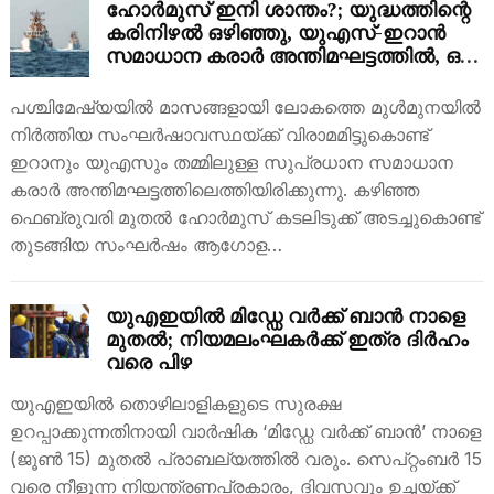
ഹോർമുസ് ഇനി ശാന്തം?; യുദ്ധത്തിന്റെ
കരിനിഴൽ ഒഴിഞ്ഞു, യുഎസ്-ഇറാൻ
സമാധാന കരാർ അന്തിമഘട്ടത്തിൽ, ഒപ്പ്
ഇലക്ട്രോണിക് ആയി?
പശ്ചിമേഷ്യയിൽ മാസങ്ങളായി ലോകത്തെ മുൾമുനയിൽ
നിർത്തിയ സംഘർഷാവസ്ഥയ്ക്ക് വിരാമമിട്ടുകൊണ്ട്
ഇറാനും യുഎസും തമ്മിലുള്ള സുപ്രധാന സമാധാന
കരാർ അന്തിമഘട്ടത്തിലെത്തിയിരിക്കുന്നു. കഴിഞ്ഞ
ഫെബ്രുവരി മുതൽ ഹോർമുസ് കടലിടുക്ക് അടച്ചുകൊണ്ട്
തുടങ്ങിയ സംഘർഷം ആഗോള…
യുഎഇയിൽ മിഡ്ഡേ വർക്ക് ബാൻ നാളെ
മുതൽ; നിയമലംഘകർക്ക് ഇത്ര ദിർഹം
വരെ പിഴ
യുഎഇയിൽ തൊഴിലാളികളുടെ സുരക്ഷ
ഉറപ്പാക്കുന്നതിനായി വാർഷിക ‘മിഡ്ഡേ വർക്ക് ബാൻ’ നാളെ
(ജൂൺ 15) മുതൽ പ്രാബല്യത്തിൽ വരും. സെപ്റ്റംബർ 15
വരെ നീളുന്ന നിയന്ത്രണപ്രകാരം, ദിവസവും ഉച്ചയ്ക്ക്