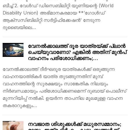
ബീച്ച് 2. വേൾഡ് ഡിസെബിലിറ്റി യൂണിയന്റെ (World
Disability Union) അഭിമാനകരമായ **’ഗോൾഡ്
ആക്‌സസിബിലിറ്റി സർട്ടിഫിക്കേഷൻ’ നേടുന്ന
ദുബൈയിലെ…
വേനൽക്കാലത്ത് ദൂര യാത്രയ്ക്ക് പ്ലാൻ
ചെയ്യുവാണോ? എങ്കിൽ അതിന് മുൻപ്
വാഹനം പരിശോധിക്കണം;
ഈക്കാര്യങ്ങൾ ശ്രദ്ധിക്കാം
വേനൽക്കാലത്ത് ദീർഘദൂര യാത്രകൾക്ക് ഒരുങ്ങുന്ന
വാഹനയാത്രികർ യാത്ര തുടങ്ങുന്നതിന് മുമ്പ്
വാഹനത്തിന്റെ സുരക്ഷയും സാങ്കേതിക നിലയും
നിർബന്ധമായും പരിശോധിക്കണമെന്ന് ദുബായ് പൊലീസ്
മുന്നറിയിപ്പ് നൽകി. ഉയർന്ന താപനില മൂലമുള്ള വാഹന
തകരാറുകളും…
നവജാത ശിശുക്കൾക്ക് മധുരസമ്മാനം;