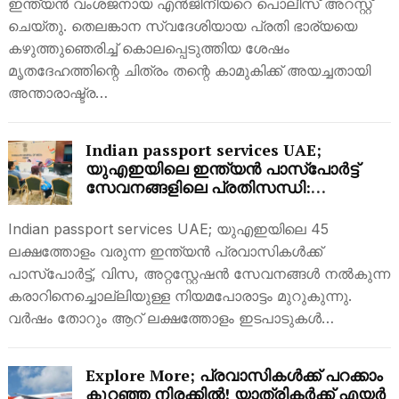
ഇന്ത്യൻ വംശജനായ എൻജിനീയറെ പൊലീസ് അറസ്റ്റ്
ചെയ്തു. തെലങ്കാന സ്വദേശിയായ പ്രതി ഭാര്യയെ
കഴുത്തുഞെരിച്ച് കൊലപ്പെടുത്തിയ ശേഷം
മൃതദേഹത്തിന്റെ ചിത്രം തന്റെ കാമുകിക്ക് അയച്ചതായി
അന്താരാഷ്ട്ര…
Indian passport services UAE;
യുഎഇയിലെ ഇന്ത്യൻ പാസ്‌പോർട്ട്
സേവനങ്ങളിലെ പ്രതിസന്ധി:
പ്രവാസികൾ അറിഞ്ഞിരിക്കേണ്ട
പ്രധാന കാര്യങ്ങൾ
Indian passport services UAE; യുഎഇയിലെ 45
ലക്ഷത്തോളം വരുന്ന ഇന്ത്യൻ പ്രവാസികൾക്ക്
പാസ്‌പോർട്ട്, വിസ, അറ്റസ്റ്റേഷൻ സേവനങ്ങൾ നൽകുന്ന
കരാറിനെച്ചൊല്ലിയുള്ള നിയമപോരാട്ടം മുറുകുന്നു.
വർഷം തോറും ആറ് ലക്ഷത്തോളം ഇടപാടുകൾ…
Explore More; പ്രവാസികൾക്ക് പറക്കാം
കുറഞ്ഞ നിരക്കിൽ! യാത്രികർക്ക് എയർ