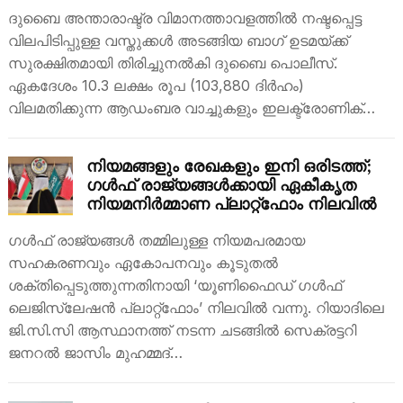
ദുബൈ അന്താരാഷ്ട്ര വിമാനത്താവളത്തിൽ നഷ്ടപ്പെട്ട
വിലപിടിപ്പുള്ള വസ്തുക്കൾ അടങ്ങിയ ബാഗ് ഉടമയ്ക്ക്
സുരക്ഷിതമായി തിരിച്ചുനൽകി ദുബൈ പൊലീസ്.
ഏകദേശം 10.3 ലക്ഷം രൂപ (103,880 ദിർഹം)
വിലമതിക്കുന്ന ആഡംബര വാച്ചുകളും ഇലക്ട്രോണിക്…
നിയമങ്ങളും രേഖകളും ഇനി ഒരിടത്ത്;
ഗൾഫ് രാജ്യങ്ങൾക്കായി ഏകീകൃത
നിയമനിർമ്മാണ പ്ലാറ്റ്‌ഫോം നിലവിൽ
ഗൾഫ് രാജ്യങ്ങൾ തമ്മിലുള്ള നിയമപരമായ
സഹകരണവും ഏകോപനവും കൂടുതൽ
ശക്തിപ്പെടുത്തുന്നതിനായി ‘യൂണിഫൈഡ് ഗൾഫ്
ലെജിസ്ലേഷൻ പ്ലാറ്റ്‌ഫോം’ നിലവിൽ വന്നു. റിയാദിലെ
ജി.സി.സി ആസ്ഥാനത്ത് നടന്ന ചടങ്ങിൽ സെക്രട്ടറി
ജനറൽ ജാസിം മുഹമ്മദ്…