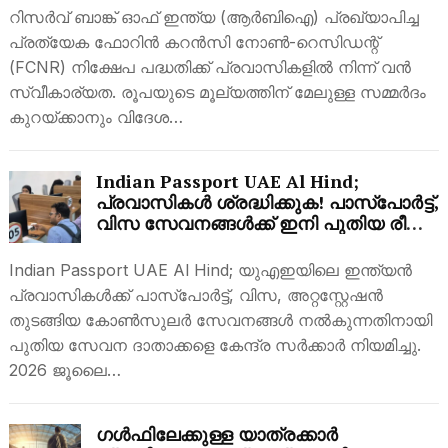
നിക്ഷേപവുമായി റെക്കോർഡ്
റിസർവ് ബാങ്ക് ഓഫ് ഇന്ത്യ (ആർബിഐ) പ്രഖ്യാപിച്ച
പ്രതികരണം
പ്രത്യേക ഫോറിൻ കറൻസി നോൺ-റെസിഡന്റ്
(FCNR) നിക്ഷേപ പദ്ധതിക്ക് പ്രവാസികളിൽ നിന്ന് വൻ
സ്വീകാര്യത. രൂപയുടെ മൂല്യത്തിന് മേലുള്ള സമ്മർദം
കുറയ്ക്കാനും വിദേശ…
Indian Passport UAE Al Hind;
പ്രവാസികൾ ശ്രദ്ധിക്കുക! പാസ്‌പോർട്ട്,
വിസ സേവനങ്ങൾക്ക് ഇനി പുതിയ രീതി;
അൽ ഹിന്ദ് വഴി അപേക്ഷിക്കേണ്ടത്
എങ്ങനെ?
Indian Passport UAE Al Hind; യുഎഇയിലെ ഇന്ത്യൻ
പ്രവാസികൾക്ക് പാസ്‌പോർട്ട്, വിസ, അറ്റസ്റ്റേഷൻ
തുടങ്ങിയ കോൺസുലർ സേവനങ്ങൾ നൽകുന്നതിനായി
പുതിയ സേവന ദാതാക്കളെ കേന്ദ്ര സർക്കാർ നിയമിച്ചു.
2026 ജൂലൈ…
ഗൾഫിലേക്കുള്ള യാത്രക്കാർ