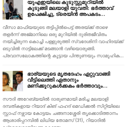
യുഎഇയിലെ കുടുസ്സുമുറിയിൽ
കുടുങ്ങി മലയാളി യുവതി: ഭർത്താവ്
ഉപേക്ഷിച്ചു, ട്രെയിൻ അപകടം
വേട്ടയാടി; പ്രവാസലോകം
കൈപിടിച്ചപ്പോൾ മക്കളുടെ അരികിലേക്ക്
വീസാ മാഫിയയുടെ തട്ടിപ്പിൽപെട്ട് അരയ്ക്ക് താഴെ
മടക്കം
തളർന്ന് അജ്മാനിലെ ഒരു മുറിയിൽ ദുരിതജീവിതം
നയിച്ചിരുന്ന കൊച്ചി പള്ളുരുത്തി സ്വദേശിനി വാഹിദയ്ക്ക്
ഒടുവിൽ നാട്ടിലേക്ക് മടങ്ങാൻ വഴിയൊരുങ്ങി.
പ്രവാസലോകത്തിന്റെ കൂട്ടായ പിന്തുണയും സാമൂഹിക…
ഭാര്യയുടെ മൃതദേഹം ഏറ്റുവാങ്ങി
വീട്ടിലെത്തി ഏതാനും
മണിക്കൂറുകൾക്കകം ഭർത്താവും
ജീവനൊടുക്കി; ഗൾഫിൽ മരിച്ച മലയാളി
ദമ്പതികളുടെ മൃതദേഹങ്ങൾ ഈ ആഴ്ച
സൗദി അറേബ്യയിൽ ദാരുണമായി മരിച്ച മലയാളി
നാട്ടിലെത്തിക്കും
ദമ്പതികളായ റിയാദ് കിങ് ഫഹദ് മെഡിക്കൽ സിറ്റിയിലെ
സ്റ്റാഫ് നഴ്സായ കോട്ടയം ചങ്ങനാശ്ശേരി തൃക്കൊടിത്താനം
ആശാരിപ്പറമ്പിൽ ലിധിയ തോമസ് (31), റിയാദിൽ