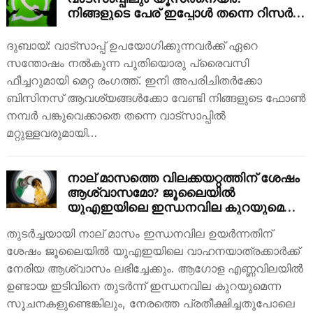
നിങ്ങളുടെ പേര് ഇപ്പോൾ തന്നെ റിസർവ്
ചെയ്യാം
ദുബായ്: വാട്‌സാപ്പ് ഉപയോഗിക്കുന്നവർക്ക് ഏറെ
സന്തോഷം നൽകുന്ന പുതിയൊരു പ്രൈവസി
ഫീച്ചറുമായി മെറ്റ രംഗത്ത്. ഇനി അപരിചിതർക്കോ
ബിസിനസ് ആവശ്യങ്ങൾക്കോ വേണ്ടി നിങ്ങളുടെ ഫോൺ
നമ്പർ പങ്കുവെക്കാതെ തന്നെ വാട്‌സാപ്പിൽ
മറ്റുള്ളവരുമായി…
നാല് മാസത്തെ വിലക്കയറ്റത്തിന് ശേഷം
ആശ്വാസമോ? ജൂലൈയിൽ
യുഎഇയിലെ ഇന്ധനവില കുറയുമെന്ന
സൂചന
തുടർച്ചയായി നാല് മാസം ഇന്ധനവില ഉയർന്നതിന്
ശേഷം ജൂലൈയിൽ യുഎഇയിലെ വാഹനയാത്രക്കാർക്ക്
നേരിയ ആശ്വാസം ലഭിച്ചേക്കും. ആഗോള എണ്ണവിലയിൽ
ഉണ്ടായ ഇടിവിനെ തുടർന്ന് ഇന്ധനവില കുറയുമെന്ന
സൂചനകളുണ്ടെങ്കിലും, നേരത്തെ പ്രതീക്ഷിച്ചതുപോലെ