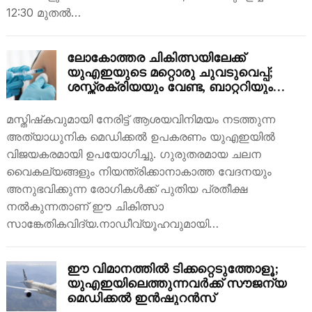
12:30 മുതൽ…
ലോകോത്തര ചികിത്സയിലേക്ക്
യുഎഇയുടെ മറ്റൊരു ചുവടുവെപ്പ്;
ശസ്ത്രക്രിയയും വേണ്ട, ബാറ്ററിയും
വേണ്ട; ഒരൊറ്റ ഇഞ്ചക്ഷനിൽ മാറും
വിട്ടുമാറാത്ത രോഗങ്ങൾ
മസ്തിഷ്‌കവുമായി നേരിട്ട് ആശയവിനിമയം നടത്തുന്ന
അത്യാധുനിക മെഡിക്കൽ ഉപകരണം യുഎഇയിൽ
വിജയകരമായി ഉപയോഗിച്ചു. ഗുരുതരമായ ചലന
വൈകല്യങ്ങളും നിയന്ത്രിക്കാനാകാത്ത വേദനയും
അനുഭവിക്കുന്ന രോഗികൾക്ക് പുതിയ പ്രതീക്ഷ
നൽകുന്നതാണ് ഈ ചികിത്സാ
സാങ്കേതികവിദ്യ.നാഡീവ്യൂഹവുമായി…
ഈ വിമാനത്തിൽ ടിക്കറ്റെടുത്തോളൂ;
യുഎഇയിലെത്തുന്നവർക്ക് സൗജന്യ
മെഡിക്കൽ ഇൻഷുറൻസ്