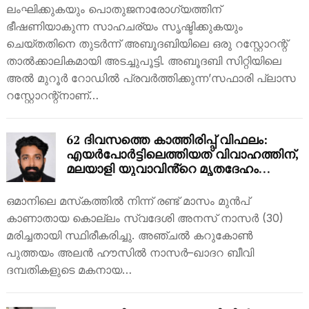
ലംഘിക്കുകയും പൊതുജനാരോഗ്യത്തിന്
ഭീഷണിയാകുന്ന സാഹചര്യം സൃഷ്ടിക്കുകയും
ചെയ്തതിനെ തുടർന്ന് അബൂദബിയിലെ ഒരു റസ്റ്റോറന്റ്
താൽക്കാലികമായി അടച്ചുപൂട്ടി. അബൂദബി സിറ്റിയിലെ
അൽ മുറൂർ റോഡിൽ പ്രവർത്തിക്കുന്ന’സഫാരി പ്ലാസ
റസ്റ്റോറന്റ്നാണ്…
62 ദിവസത്തെ കാത്തിരിപ്പ് വിഫലം:
എയർപോർട്ടിലെത്തിയത് വിവാഹത്തിന്,
മലയാളി യുവാവിൻ്റെ മൃതദേഹം
ഒടുവിൽ കണ്ടെത്തിയത് മോര്‍ച്ചറിയില്‍
ഒമാനിലെ മസ്‌കത്തിൽ നിന്ന് രണ്ട് മാസം മുൻപ്
കാണാതായ കൊല്ലം സ്വദേശി അനസ് നാസർ (30)
മരിച്ചതായി സ്ഥിരീകരിച്ചു. അഞ്ചൽ കറുകോൺ
പുത്തയം അലൻ ഹൗസിൽ നാസർ–ഖാദറ ബീവി
ദമ്പതികളുടെ മകനായ…