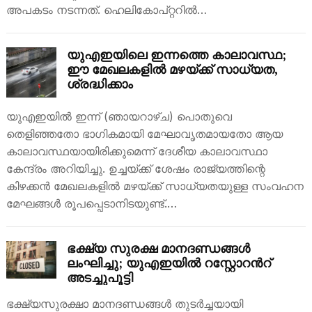
അപകടം നടന്നത്. ഹെലികോപ്റ്ററിൽ…
യുഎഇയിലെ ഇന്നത്തെ കാലാവസ്ഥ;
ഈ മേഖലകളിൽ മഴയ്ക്ക് സാധ്യത,
ശ്രദ്ധിക്കാം
യുഎഇയിൽ ഇന്ന് (ഞായറാഴ്ച) പൊതുവെ
തെളിഞ്ഞതോ ഭാഗികമായി മേഘാവൃതമായതോ ആയ
കാലാവസ്ഥയായിരിക്കുമെന്ന് ദേശീയ കാലാവസ്ഥാ
കേന്ദ്രം അറിയിച്ചു. ഉച്ചയ്ക്ക് ശേഷം രാജ്യത്തിന്റെ
കിഴക്കൻ മേഖലകളിൽ മഴയ്ക്ക് സാധ്യതയുള്ള സംവഹന
മേഘങ്ങൾ രൂപപ്പെടാനിടയുണ്ട്.…
ഭക്ഷ്യ സുരക്ഷ മാനദണ്ഡങ്ങള്‍
ലംഘിച്ചു; യുഎഇയിൽ റസ്റ്റോറന്‍റ്​
അടച്ചുപൂട്ടി
ഭക്ഷ്യസുരക്ഷാ മാനദണ്ഡങ്ങൾ തുടർച്ചയായി