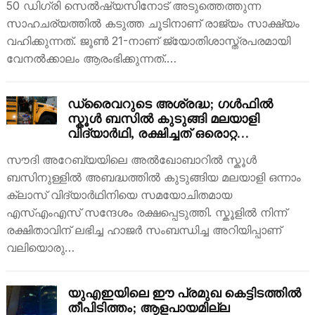
50 ഡിഗ്രി സെൽഷ്യസിനോട് അടുത്തെത്തുന്ന
സാഹചര്യത്തിൽ കടുത്ത ചൂടിനാണ് രാജ്യം സാക്ഷ്യം
വഹിക്കുന്നത്. ജൂൺ 21-നാണ് ജ്യോതിശാസ്ത്രപരമായി
വേനൽക്കാലം ആരംഭിക്കുന്നത്.…
ഡ്രൈവറുടെ അശ്രദ്ധ; ഗൾഫിൽ
സ്കൂൾ ബസിൽ കുടുങ്ങി മലയാളി
വിദ്യാർഥി, രക്ഷിച്ചത് ഒരൊറ്റ
എസ്‌എംഎസ്; ഒഴിവായത് വൻ ദുരന്തം
സൗദി അറേബ്യയിലെ അൽഖോബാറിൽ സ്കൂൾ
ബസിനുള്ളിൽ അബദ്ധത്തിൽ കുടുങ്ങിയ മലയാളി ഒന്നാം
ക്ലാസ് വിദ്യാർഥിനിയെ സമയോചിതമായ
എസ്‌എംഎസ് സന്ദേശം രക്ഷപ്പെടുത്തി. സ്കൂളിൽ നിന്ന്
രക്ഷിതാവിന് ലഭിച്ച ഹാജർ സംബന്ധിച്ച അറിയിപ്പാണ്
വലിയൊരു…
യുഎഇയിലെ ഈ പ്രമുഖ കെട്ടിടത്തില്‍
തീപിടിത്തം; ആളപായമില്ല