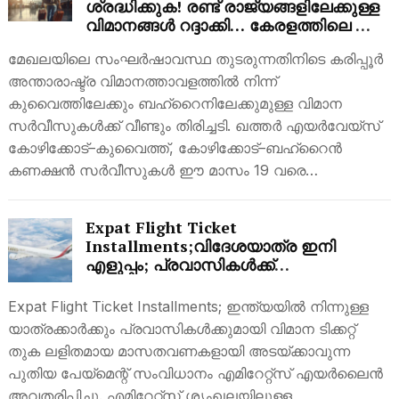
ശ്രദ്ധിക്കുക! രണ്ട് രാജ്യങ്ങളിലേക്കുള്ള
വിമാനങ്ങൾ റദ്ദാക്കി… കേരളത്തിലെ ഈ
വിമാനത്താവളത്തിൽ നിന്ന് രണ്ട് ദിവസം
മേഖലയിലെ സംഘർഷാവസ്ഥ തുടരുന്നതിനിടെ കരിപ്പൂർ
സർവീസില്ല
അന്താരാഷ്ട്ര വിമാനത്താവളത്തിൽ നിന്ന്
കുവൈത്തിലേക്കും ബഹ്റൈനിലേക്കുമുള്ള വിമാന
സർവീസുകൾക്ക് വീണ്ടും തിരിച്ചടി. ഖത്തർ എയർവേയ്സ്
കോഴിക്കോട്–കുവൈത്ത്, കോഴിക്കോട്–ബഹ്റൈൻ
കണക്ഷൻ സർവീസുകൾ ഈ മാസം 19 വരെ…
Expat Flight Ticket
Installments;വിദേശയാത്ര ഇനി
എളുപ്പം; പ്രവാസികൾക്ക്
ആശ്വാസമായി എമിറേറ്റ്സിന്റെ പുതിയ
പദ്ധതി
Expat Flight Ticket Installments; ഇന്ത്യയിൽ നിന്നുള്ള
യാത്രക്കാർക്കും പ്രവാസികൾക്കുമായി വിമാന ടിക്കറ്റ്
തുക ലളിതമായ മാസതവണകളായി അടയ്ക്കാവുന്ന
പുതിയ പേയ്‌മെന്റ് സംവിധാനം എമിറേറ്റ്സ് എയർലൈൻ
അവതരിപ്പിച്ചു. എമിറേറ്റ്സ് ശൃംഖലയിലുള്ള