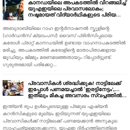
കാനഡയിലെ അപകടത്തിൽ വിറങ്ങലിച്ച്
യുഎഇയിലെ പ്രവാസലോകം;
നഷ്ടമായത് വിദ്യാർഥികളുടെ പ്രിയപ്പെട്ട
അധ്യാപികയെ
അബുദാബിയിലെ റാഹ ഇന്റർനാഷനൽ സ്കൂളിന്റെ
(ഗാർഡൻസ് ക്യാംപസ്) വൈസ് പ്രിൻസിപ്പലായ
കരോൾ പ്രാറ്റ് കാനഡയിൽ ഉണ്ടായ വാഹനാപകടത്തിൽ
മരിച്ചു. അപകടത്തിൽ കരോളിന്റെ മാതാപിതാക്കളായ
ജൂഡിയും ജിമ്മും മരണമടഞ്ഞതായും റിപ്പോർട്ടുണ്ട്.
ഗുരുതരമായി പരിക്കേറ്റ…
പ്രവാസികൾ ശ്രദ്ധിക്കുക! നാട്ടിലേക്ക്
ഇപ്പോൾ പണമയച്ചാൽ ‘ഇരട്ടിനേട്ടം’,…
ഇതിലും മികച്ച അവസരം സ്വപ്നത്തിൽ
മാത്രം!
ഇന്ത്യൻ രൂപ ഉൾപ്പെടെയുള്ള പ്രമുഖ ഏഷ്യൻ
കറൻസികളുടെ മൂല്യം ഇടിയുന്നത് യുഎഇയിലെ
പ്രവാസികൾക്ക് നാട്ടിലേക്ക് പണമയക്കാൻ അനുകൂല
സാഹചര്യമൊരുക്കുന്നു. യുഎഇ ദിർഹത്തിനെതിരെ