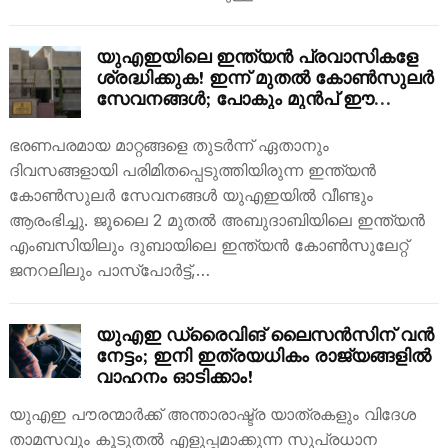
യുഎഇയിലെ ഇന്ത്യൻ പ്രവാസികളേ
ശ്രദ്ധിക്കുക! ഇന്ന് മുതൽ കോൺസുലർ
സേവനങ്ങൾ; പോകും മുൻപ് ഈ
കാര്യങ്ങൾ അറിഞ്ഞിരിക്കൂ
ഭരണപരമായ മാറ്റങ്ങളെ തുടർന്ന് ഏതാനും
ദിവസങ്ങളായി പരിമിതപ്പെടുത്തിയിരുന്ന ഇന്ത്യൻ
കോൺസുലർ സേവനങ്ങൾ യുഎഇയിൽ വീണ്ടും
ആരംഭിച്ചു. ജൂലൈ 2 മുതൽ അബുദാബിയിലെ ഇന്ത്യൻ
എംബസിയിലും ദുബായിലെ ഇന്ത്യൻ കോൺസുലേറ്റ്
ജനറലിലും പാസ്‌പോർട്ട്,…
യുഎഇ ഡ്രൈവിങ് ലൈസൻസിന് വൻ
നേട്ടം; ഇനി ഇത്രയധികം രാജ്യങ്ങളിൽ
വാഹനം ഓടിക്കാം!
യുഎഇ പൗരന്മാർക്ക് അന്താരാഷ്ട്ര യാത്രകളും വിദേശ
താമസവും കൂടുതൽ എളുപ്പമാക്കുന്ന സുപ്രധാന