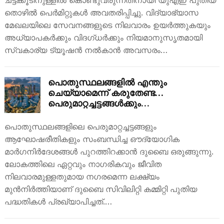
തൊഴിൽ പെർമിറ്റുകൾ അവതരിപ്പിച്ചു. വിദ്യാഭ്യാസ
മേഖലയിലെ സേവനങ്ങളുടെ നിലവാരം ഉയർത്തുകയും
അധ്യാപകർക്കും വിദഗ്ധർക്കും നിയമാനുസൃതമായി
സ്വകാര്യ ട്യൂഷൻ നൽകാൻ അവസരം…
പൊതുസ്ഥലങ്ങളിൽ എന്തും
ചെയ്യാമെന്ന് കരുതേണ്ട…
പെരുമാറ്റച്ചട്ടങ്ങൾക്കും
ആഘോഷങ്ങൾക്കും പുതിയ
ഗൈഡ്‌ലൈനുമായി ദുബൈ!
പൊതുസ്ഥലങ്ങളിലെ പെരുമാറ്റച്ചട്ടങ്ങളും
ആഘോഷരീതികളും സംബന്ധിച്ച ഔദ്യോഗിക
മാർഗനിർദേശങ്ങൾ പുറത്തിറക്കാൻ ദുബൈ ഒരുങ്ങുന്നു.
ലോകത്തിലെ ഏറ്റവും നാഗരികവും ജീവിത
നിലവാരമുള്ളതുമായ നഗരമെന്ന ലക്ഷ്യം
മുൻനിർത്തിയാണ് ദുബൈ സിവിലിറ്റി കമ്മിറ്റി പുതിയ
പദ്ധതികൾ പ്രഖ്യാപിച്ചത്.…