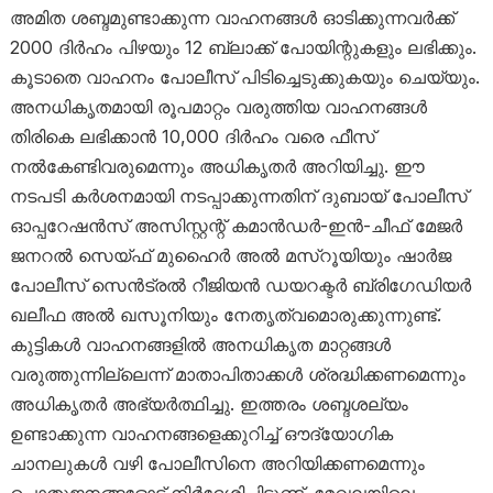
അമിത ശബ്ദമുണ്ടാക്കുന്ന വാഹനങ്ങൾ ഓടിക്കുന്നവർക്ക്
2000 ദിർഹം പിഴയും 12 ബ്ലാക്ക് പോയിന്റുകളും ലഭിക്കും.
കൂടാതെ വാഹനം പോലീസ് പിടിച്ചെടുക്കുകയും ചെയ്യും.
അനധികൃതമായി രൂപമാറ്റം വരുത്തിയ വാഹനങ്ങൾ
തിരികെ ലഭിക്കാൻ 10,000 ദിർഹം വരെ ഫീസ്
നൽകേണ്ടിവരുമെന്നും അധികൃതർ അറിയിച്ചു. ഈ
നടപടി കർശനമായി നടപ്പാക്കുന്നതിന് ദുബായ് പോലീസ്
ഓപ്പറേഷൻസ് അസിസ്റ്റന്റ് കമാൻഡർ-ഇൻ-ചീഫ് മേജർ
ജനറൽ സെയ്ഫ് മുഹൈർ അൽ മസ്‌റൂയിയും ഷാർജ
പോലീസ് സെൻട്രൽ റീജിയൻ ഡയറക്ടർ ബ്രിഗേഡിയർ
ഖലീഫ അൽ ഖസൂനിയും നേതൃത്വമൊരുക്കുന്നുണ്ട്.
കുട്ടികൾ വാഹനങ്ങളിൽ അനധികൃത മാറ്റങ്ങൾ
വരുത്തുന്നില്ലെന്ന് മാതാപിതാക്കൾ ശ്രദ്ധിക്കണമെന്നും
അധികൃതർ അഭ്യർത്ഥിച്ചു. ഇത്തരം ശബ്ദശല്യം
ഉണ്ടാക്കുന്ന വാഹനങ്ങളെക്കുറിച്ച് ഔദ്യോഗിക
ചാനലുകൾ വഴി പോലീസിനെ അറിയിക്കണമെന്നും
പൊതുജനങ്ങളോട് നിർദേശിച്ചിട്ടുണ്ട്. മേഖലയിലെ