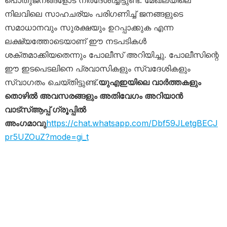
നിലവിലെ സാഹചര്യം പരിഗണിച്ച് ജനങ്ങളുടെ
സമാധാനവും സുരക്ഷയും ഉറപ്പാക്കുക എന്ന
ലക്ഷ്യത്തോടെയാണ് ഈ നടപടികൾ
ശക്തമാക്കിയതെന്നും പോലീസ് അറിയിച്ചു. പോലീസിന്റെ
ഈ ഇടപെടലിനെ പ്രവാസികളും സ്വദേശികളും
സ്വാഗതം ചെയ്തിട്ടുണ്ട്.
യുഎഇയിലെ വാർത്തകളും
തൊഴിൽ അവസരങ്ങളും അതിവേഗം അറിയാൻ
വാട്സ്ആപ്പ് ഗ്രൂപ്പിൽ
അംഗമാവു
https://chat.whatsapp.com/Dbf59JLetgBECJ
pr5UZOuZ?mode=gi_t