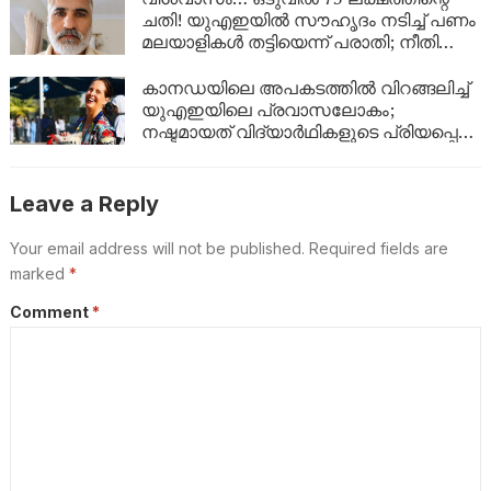
ചതി! യുഎഇയിൽ സൗഹൃദം നടിച്ച് പണം
മലയാളികൾ തട്ടിയെന്ന് പരാതി; നീതി
തേടി പാക്കിസ്ഥാൻ സ്വദേശി
കാനഡയിലെ അപകടത്തിൽ വിറങ്ങലിച്ച്
യുഎഇയിലെ പ്രവാസലോകം;
നഷ്ടമായത് വിദ്യാർഥികളുടെ പ്രിയപ്പെട്ട
അധ്യാപികയെ
Leave a Reply
Your email address will not be published.
Required fields are
marked
*
Comment
*