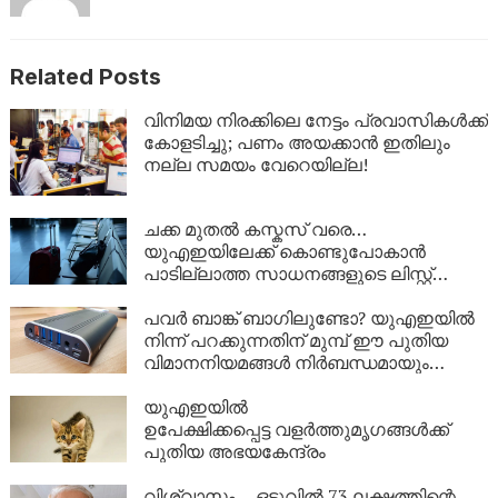
Related Posts
വിനിമയ നിരക്കിലെ നേട്ടം പ്രവാസികൾക്ക്
കോളടിച്ചു; പണം അയക്കാൻ ഇതിലും
നല്ല സമയം വേറെയില്ല!
ചക്ക മുതൽ കസ്കസ് വരെ…
യുഎഇയിലേക്ക് കൊണ്ടുപോകാൻ
പാടില്ലാത്ത സാധനങ്ങളുടെ ലിസ്റ്റ്
അറിയാമോ?
പവർ ബാങ്ക് ബാഗിലുണ്ടോ? യുഎഇയിൽ
നിന്ന് പറക്കുന്നതിന് മുമ്പ് ഈ പുതിയ
വിമാനനിയമങ്ങൾ നിർബന്ധമായും
വായിക്കൂ!
യുഎഇയിൽ
ഉപേക്ഷിക്കപ്പെട്ട വളർത്തുമൃഗങ്ങൾക്ക്
പുതിയ അഭയകേന്ദ്രം
വിശ്വാസം… ഒടുവിൽ 73 ലക്ഷത്തിന്റെ