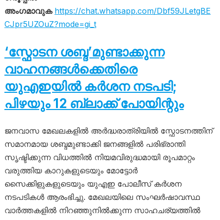
അംഗമാവുക
https://chat.whatsapp.com/Dbf59JLetgBE
CJpr5UZOuZ?mode=gi_t
‘സ്ഫോടന ശബ്ദ’മുണ്ടാക്കുന്ന
വാഹനങ്ങൾക്കെതിരെ
യുഎഇയിൽ കർശന നടപടി;
പിഴയും 12 ബ്ലാക്ക് പോയിന്റും
ജനവാസ മേഖലകളിൽ അർദ്ധരാത്രിയിൽ സ്ഫോടനത്തിന്
സമാനമായ ശബ്ദമുണ്ടാക്കി ജനങ്ങളിൽ പരിഭ്രാന്തി
സൃഷ്ടിക്കുന്ന വിധത്തിൽ നിയമവിരുദ്ധമായി രൂപമാറ്റം
വരുത്തിയ കാറുകളുടെയും മോട്ടോർ
സൈക്കിളുകളുടെയും യുഎഇ പോലീസ് കർശന
നടപടികൾ ആരംഭിച്ചു. മേഖലയിലെ സംഘർഷാവസ്ഥ
വാർത്തകളിൽ നിറഞ്ഞുനിൽക്കുന്ന സാഹചര്യത്തിൽ