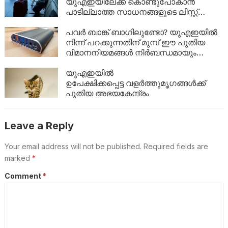
യുഎഇയിലേക്ക് കൊണ്ടുപോകാൻ
പാടില്ലാത്ത സാധനങ്ങളുടെ ലിസ്റ്റ്
അറിയാമോ?
പവർ ബാങ്ക് ബാഗിലുണ്ടോ? യുഎഇയിൽ
നിന്ന് പറക്കുന്നതിന് മുമ്പ് ഈ പുതിയ
വിമാനനിയമങ്ങൾ നിർബന്ധമായും
വായിക്കൂ!
യുഎഇയിൽ
ഉപേക്ഷിക്കപ്പെട്ട വളർത്തുമൃഗങ്ങൾക്ക്
പുതിയ അഭയകേന്ദ്രം
Leave a Reply
Your email address will not be published.
Required fields are
marked
*
Comment
*