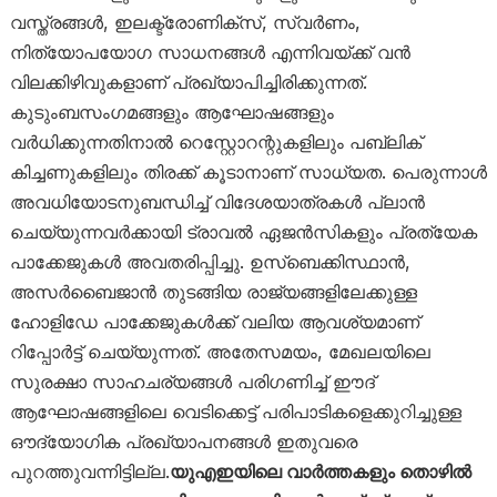
വസ്ത്രങ്ങൾ, ഇലക്ട്രോണിക്സ്, സ്വർണം,
നിത്യോപയോഗ സാധനങ്ങൾ എന്നിവയ്ക്ക് വൻ
വിലക്കിഴിവുകളാണ് പ്രഖ്യാപിച്ചിരിക്കുന്നത്.
കുടുംബസംഗമങ്ങളും ആഘോഷങ്ങളും
വർധിക്കുന്നതിനാൽ റെസ്റ്റോറന്റുകളിലും പബ്ലിക്
കിച്ചണുകളിലും തിരക്ക് കൂടാനാണ് സാധ്യത. പെരുന്നാൾ
അവധിയോടനുബന്ധിച്ച് വിദേശയാത്രകൾ പ്ലാൻ
ചെയ്യുന്നവർക്കായി ട്രാവൽ ഏജൻസികളും പ്രത്യേക
പാക്കേജുകൾ അവതരിപ്പിച്ചു. ഉസ്ബെക്കിസ്ഥാൻ,
അസർബൈജാൻ തുടങ്ങിയ രാജ്യങ്ങളിലേക്കുള്ള
ഹോളിഡേ പാക്കേജുകൾക്ക് വലിയ ആവശ്യമാണ്
റിപ്പോർട്ട് ചെയ്യുന്നത്. അതേസമയം, മേഖലയിലെ
സുരക്ഷാ സാഹചര്യങ്ങൾ പരിഗണിച്ച് ഈദ്
ആഘോഷങ്ങളിലെ വെടിക്കെട്ട് പരിപാടികളെക്കുറിച്ചുള്ള
ഔദ്യോഗിക പ്രഖ്യാപനങ്ങൾ ഇതുവരെ
പുറത്തുവന്നിട്ടില്ല.
യുഎഇയിലെ വാർത്തകളും തൊഴിൽ