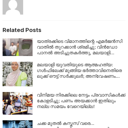
Related Posts
യാത്രക്കിടെ വിമാനത്തിന്റെ എമർജൻസി
വാതിൽ തുറക്കാൻ ശ്രമിച്ചു; വിൻഡോ
പാനൽ അടിച്ചുതകർത്തു, മലയാളി
അറസ്റ്റിൽ
മലയാളി യുവതിയുടെ ആത്മഹത്യ:
ഗൾഫിലേക്ക് മുങ്ങിയ ഭർത്താവിനെതിരെ
ലുക്ക് ഔട്ട് സർക്കുലർ; അന്വേഷണം
ശക്തമാക്കി പൊലീസ്
വിനിമയ നിരക്കിലെ നേട്ടം പ്രവാസികൾക്ക്
കോളടിച്ചു; പണം അയക്കാൻ ഇതിലും
നല്ല സമയം വേറെയില്ല!
ചക്ക മുതൽ കസ്കസ് വരെ…