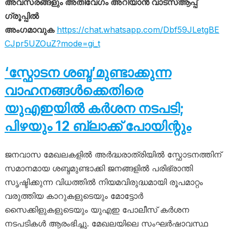
അവസരങ്ങളും അതിവേഗം അറിയാൻ വാട്സ്ആപ്പ്
ഗ്രൂപ്പിൽ
അംഗമാവുക
https://chat.whatsapp.com/Dbf59JLetgBE
CJpr5UZOuZ?mode=gi_t
‘സ്ഫോടന ശബ്ദ’മുണ്ടാക്കുന്ന
വാഹനങ്ങൾക്കെതിരെ
യുഎഇയിൽ കർശന നടപടി;
പിഴയും 12 ബ്ലാക്ക് പോയിന്റും
ജനവാസ മേഖലകളിൽ അർദ്ധരാത്രിയിൽ സ്ഫോടനത്തിന്
സമാനമായ ശബ്ദമുണ്ടാക്കി ജനങ്ങളിൽ പരിഭ്രാന്തി
സൃഷ്ടിക്കുന്ന വിധത്തിൽ നിയമവിരുദ്ധമായി രൂപമാറ്റം
വരുത്തിയ കാറുകളുടെയും മോട്ടോർ
സൈക്കിളുകളുടെയും യുഎഇ പോലീസ് കർശന
നടപടികൾ ആരംഭിച്ചു. മേഖലയിലെ സംഘർഷാവസ്ഥ