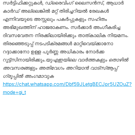
സർട്ടിഫിക്കറ്റുകൾ, ഡ്രൈവിംഗ് ലൈസൻസ്, ആധാർ
കാർഡ് അല്ലെങ്കിൽ മറ്റ് തിരിച്ചറിയൽ രേഖകൾ
എന്നിവയുടെ അസ്സലും പകർപ്പുകളും സഹിതം
അഭിമുഖത്തിന് ഹാജരാകണം. സർക്കാർ അംഗീകരിച്ച
ദിവസവേതന നിരക്കിലായിരിക്കും താത്കാലിക നിയമനം.
തിരഞ്ഞെടുപ്പ് നടപടിക്രമങ്ങൾ മാറ്റിവെയ്ക്കാനോ
റദ്ദാക്കാനോ ഉള്ള പൂർണ്ണ അധികാരം നോർക്ക
റൂട്ട്സിനായിരിക്കും.
യുഎഇയിലെ വാർത്തകളും തൊഴിൽ
അവസരങ്ങളും അതിവേഗം അറിയാൻ വാട്സ്ആപ്പ്
ഗ്രൂപ്പിൽ അംഗമാവുക
https://chat.whatsapp.com/Dbf59JLetgBECJpr5UZOuZ?
mode=gi_t