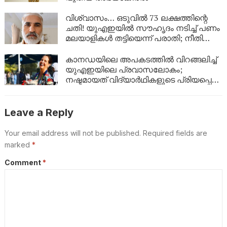
വിശ്വാസം… ഒടുവിൽ 73 ലക്ഷത്തിന്റെ
ചതി! യുഎഇയിൽ സൗഹൃദം നടിച്ച് പണം
മലയാളികൾ തട്ടിയെന്ന് പരാതി; നീതി
തേടി പാക്കിസ്ഥാൻ സ്വദേശി
കാനഡയിലെ അപകടത്തിൽ വിറങ്ങലിച്ച്
യുഎഇയിലെ പ്രവാസലോകം;
നഷ്ടമായത് വിദ്യാർഥികളുടെ പ്രിയപ്പെട്ട
അധ്യാപികയെ
Leave a Reply
Your email address will not be published.
Required fields are
marked
*
Comment
*