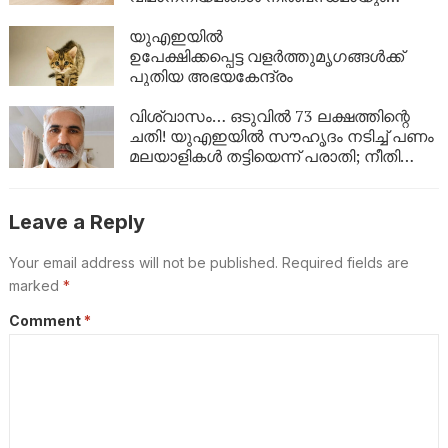
വായിക്കൂ!
യുഎഇയിൽ
ഉപേക്ഷിക്കപ്പെട്ട വളർത്തുമൃഗങ്ങൾക്ക്
പുതിയ അഭയകേന്ദ്രം
വിശ്വാസം… ഒടുവിൽ 73 ലക്ഷത്തിന്റെ
ചതി! യുഎഇയിൽ സൗഹൃദം നടിച്ച് പണം
മലയാളികൾ തട്ടിയെന്ന് പരാതി; നീതി
തേടി പാക്കിസ്ഥാൻ സ്വദേശി
Leave a Reply
Your email address will not be published.
Required fields are
marked
*
Comment
*