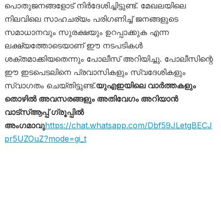
പൊതുജനങ്ങളോട് നിർദേശിച്ചിട്ടുണ്ട്. മേഖലയിലെ
നിലവിലെ സാഹചര്യം പരിഗണിച്ച് ജനങ്ങളുടെ
സമാധാനവും സുരക്ഷയും ഉറപ്പാക്കുക എന്ന
ലക്ഷ്യത്തോടെയാണ് ഈ നടപടികൾ
ശക്തമാക്കിയതെന്നും പോലീസ് അറിയിച്ചു. പോലീസിന്റെ
ഈ ഇടപെടലിനെ പ്രവാസികളും സ്വദേശികളും
സ്വാഗതം ചെയ്തിട്ടുണ്ട്.
യുഎഇയിലെ വാർത്തകളും
തൊഴിൽ അവസരങ്ങളും അതിവേഗം അറിയാൻ
വാട്സ്ആപ്പ് ഗ്രൂപ്പിൽ
അംഗമാവു
https://chat.whatsapp.com/Dbf59JLetgBECJ
pr5UZOuZ?mode=gi_t