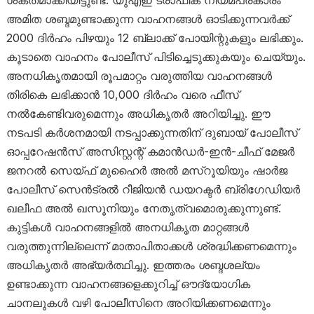
ശക്തമാക്കിയിട്ടുണ്ട്. യുഎഇ ട്രാഫിക് നിയമപ്രകാരം
അമിത ശബ്ദമുണ്ടാക്കുന്ന വാഹനങ്ങൾ ഓടിക്കുന്നവർക്ക്
2000 ദിർഹം പിഴയും 12 ബ്ലാക്ക് പോയിന്റുകളും ലഭിക്കും.
കൂടാതെ വാഹനം പോലീസ് പിടിച്ചെടുക്കുകയും ചെയ്യും.
അനധികൃതമായി രൂപമാറ്റം വരുത്തിയ വാഹനങ്ങൾ
തിരികെ ലഭിക്കാൻ 10,000 ദിർഹം വരെ ഫീസ്
നൽകേണ്ടിവരുമെന്നും അധികൃതർ അറിയിച്ചു. ഈ
നടപടി കർശനമായി നടപ്പാക്കുന്നതിന് ദുബായ് പോലീസ്
ഓപ്പറേഷൻസ് അസിസ്റ്റന്റ് കമാൻഡർ-ഇൻ-ചീഫ് മേജർ
ജനറൽ സെയ്ഫ് മുഹൈർ അൽ മസ്‌റൂയിയും ഷാർജ
പോലീസ് സെൻട്രൽ റീജിയൻ ഡയറക്ടർ ബ്രിഗേഡിയർ
ഖലീഫ അൽ ഖസൂനിയും നേതൃത്വമൊരുക്കുന്നുണ്ട്.
കുട്ടികൾ വാഹനങ്ങളിൽ അനധികൃത മാറ്റങ്ങൾ
വരുത്തുന്നില്ലെന്ന് മാതാപിതാക്കൾ ശ്രദ്ധിക്കണമെന്നും
അധികൃതർ അഭ്യർത്ഥിച്ചു. ഇത്തരം ശബ്ദശല്യം
ഉണ്ടാക്കുന്ന വാഹനങ്ങളെക്കുറിച്ച് ഔദ്യോഗിക
ചാനലുകൾ വഴി പോലീസിനെ അറിയിക്കണമെന്നും