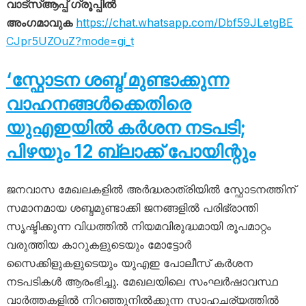
വാട്സ്ആപ്പ് ഗ്രൂപ്പിൽ
അംഗമാവുക
https://chat.whatsapp.com/Dbf59JLetgBE
CJpr5UZOuZ?mode=gi_t
‘സ്ഫോടന ശബ്ദ’മുണ്ടാക്കുന്ന
വാഹനങ്ങൾക്കെതിരെ
യുഎഇയിൽ കർശന നടപടി;
പിഴയും 12 ബ്ലാക്ക് പോയിന്റും
ജനവാസ മേഖലകളിൽ അർദ്ധരാത്രിയിൽ സ്ഫോടനത്തിന്
സമാനമായ ശബ്ദമുണ്ടാക്കി ജനങ്ങളിൽ പരിഭ്രാന്തി
സൃഷ്ടിക്കുന്ന വിധത്തിൽ നിയമവിരുദ്ധമായി രൂപമാറ്റം
വരുത്തിയ കാറുകളുടെയും മോട്ടോർ
സൈക്കിളുകളുടെയും യുഎഇ പോലീസ് കർശന
നടപടികൾ ആരംഭിച്ചു. മേഖലയിലെ സംഘർഷാവസ്ഥ
വാർത്തകളിൽ നിറഞ്ഞുനിൽക്കുന്ന സാഹചര്യത്തിൽ