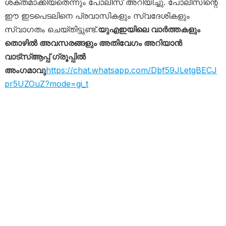
ശക്തമാക്കിയതെന്നും പോലീസ് അറിയിച്ചു. പോലീസിന്റെ
ഈ ഇടപെടലിനെ പ്രവാസികളും സ്വദേശികളും
സ്വാഗതം ചെയ്തിട്ടുണ്ട്.
യുഎഇയിലെ വാർത്തകളും
തൊഴിൽ അവസരങ്ങളും അതിവേഗം അറിയാൻ
വാട്സ്ആപ്പ് ഗ്രൂപ്പിൽ
അംഗമാവു
https://chat.whatsapp.com/Dbf59JLetgBECJ
pr5UZOuZ?mode=gi_t