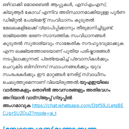
ഒഴിവാക്കി മൊബൈൽ ആപ്പുകൾ, എസ്എംഎസ്,
ക്യുആർ കോഡ് എന്നിവ അടിസ്ഥാനമാക്കിയുള്ള പൂർണ
ഡിജിറ്റൽ പേയ്‌മെന്റ് സംവിധാനം കൂടുതൽ
മേഖലകളിലേക്ക് വ്യാപിപ്പിക്കാനും തീരുമാനിച്ചിട്ടുണ്ട്.
രാജ്യത്തെ ഭരണ-സാമ്പത്തിക സംവിധാനങ്ങൾ
കൂടുതൽ സുതാര്യവും സാങ്കേതിക സൗഹൃദവുമാക്കുക
എന്ന ലക്ഷ്യത്തോടെയാണ് പുതിയ പരിഷ്കാരങ്ങൾ
നടപ്പിലാക്കുന്നത്. പ്രത്യേകിച്ച് പ്രവാസികൾക്കും
ചെറുകിട ബിസിനസ് സ്ഥാപനങ്ങൾക്കും യുവ
സംരംഭകർക്കും ഈ മാറ്റങ്ങൾ നേരിട്ട് സ്വാധീനം
ചെലുത്തുമെന്നാണ് വിലയിരുത്തൽ.
യുഎഇയിലെ
വാർത്തകളും തൊഴിൽ അവസരങ്ങളും അതിവേഗം
അറിയാൻ വാട്സ്ആപ്പ് ഗ്രൂപ്പിൽ
അംഗമാവുക
https://chat.whatsapp.com/Dbf59JLetgBE
CJpr5UZOuZ?mode=gi_t