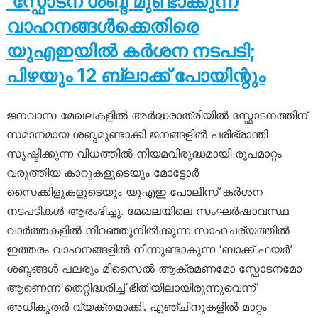
‘സ്ഫോടന ശബ്ദ’മുണ്ടാക്കുന്ന
വാഹനങ്ങൾക്കെതിരെ
യുഎഇയിൽ കർശന നടപടി;
പിഴയും 12 ബ്ലാക്ക് പോയിന്റും
ജനവാസ മേഖലകളിൽ അർദ്ധരാത്രിയിൽ സ്ഫോടനത്തിന്
സമാനമായ ശബ്ദമുണ്ടാക്കി ജനങ്ങളിൽ പരിഭ്രാന്തി
സൃഷ്ടിക്കുന്ന വിധത്തിൽ നിയമവിരുദ്ധമായി രൂപമാറ്റം
വരുത്തിയ കാറുകളുടെയും മോട്ടോർ
സൈക്കിളുകളുടെയും യുഎഇ പോലീസ് കർശന
നടപടികൾ ആരംഭിച്ചു. മേഖലയിലെ സംഘർഷാവസ്ഥ
വാർത്തകളിൽ നിറഞ്ഞുനിൽക്കുന്ന സാഹചര്യത്തിൽ
ഇത്തരം വാഹനങ്ങളിൽ നിന്നുണ്ടാകുന്ന ‘ബാക്ക് ഫയർ’
ശബ്ദങ്ങൾ പലരും മിസൈൽ ആക്രമണമോ സ്ഫോടനമോ
ആണെന്ന് തെറ്റിദ്ധരിച്ച് ഭീതിയിലായിരുന്നുവെന്ന്
അധികൃതർ വ്യക്തമാക്കി. എഞ്ചിനുകളിൽ മാറ്റം