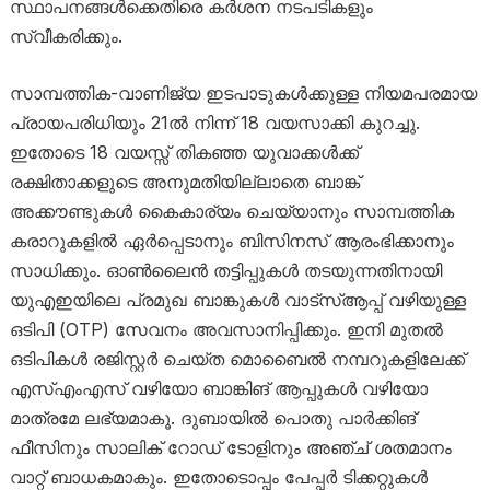
സ്ഥാപനങ്ങൾക്കെതിരെ കർശന നടപടികളും
സ്വീകരിക്കും.
സാമ്പത്തിക-വാണിജ്യ ഇടപാടുകൾക്കുള്ള നിയമപരമായ
പ്രായപരിധിയും 21ൽ നിന്ന് 18 വയസാക്കി കുറച്ചു.
ഇതോടെ 18 വയസ്സ് തികഞ്ഞ യുവാക്കൾക്ക്
രക്ഷിതാക്കളുടെ അനുമതിയില്ലാതെ ബാങ്ക്
അക്കൗണ്ടുകൾ കൈകാര്യം ചെയ്യാനും സാമ്പത്തിക
കരാറുകളിൽ ഏർപ്പെടാനും ബിസിനസ് ആരംഭിക്കാനും
സാധിക്കും. ഓൺലൈൻ തട്ടിപ്പുകൾ തടയുന്നതിനായി
യുഎഇയിലെ പ്രമുഖ ബാങ്കുകൾ വാട്‌സ്ആപ്പ് വഴിയുള്ള
ഒടിപി (OTP) സേവനം അവസാനിപ്പിക്കും. ഇനി മുതൽ
ഒടിപികൾ രജിസ്റ്റർ ചെയ്ത മൊബൈൽ നമ്പറുകളിലേക്ക്
എസ്എംഎസ് വഴിയോ ബാങ്കിങ് ആപ്പുകൾ വഴിയോ
മാത്രമേ ലഭ്യമാകൂ. ദുബായിൽ പൊതു പാർക്കിങ്
ഫീസിനും സാലിക് റോഡ് ടോളിനും അഞ്ച് ശതമാനം
വാറ്റ് ബാധകമാകും. ഇതോടൊപ്പം പേപ്പർ ടിക്കറ്റുകൾ