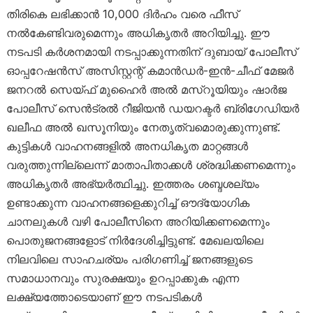
തിരികെ ലഭിക്കാൻ 10,000 ദിർഹം വരെ ഫീസ്
നൽകേണ്ടിവരുമെന്നും അധികൃതർ അറിയിച്ചു. ഈ
നടപടി കർശനമായി നടപ്പാക്കുന്നതിന് ദുബായ് പോലീസ്
ഓപ്പറേഷൻസ് അസിസ്റ്റന്റ് കമാൻഡർ-ഇൻ-ചീഫ് മേജർ
ജനറൽ സെയ്ഫ് മുഹൈർ അൽ മസ്‌റൂയിയും ഷാർജ
പോലീസ് സെൻട്രൽ റീജിയൻ ഡയറക്ടർ ബ്രിഗേഡിയർ
ഖലീഫ അൽ ഖസൂനിയും നേതൃത്വമൊരുക്കുന്നുണ്ട്.
കുട്ടികൾ വാഹനങ്ങളിൽ അനധികൃത മാറ്റങ്ങൾ
വരുത്തുന്നില്ലെന്ന് മാതാപിതാക്കൾ ശ്രദ്ധിക്കണമെന്നും
അധികൃതർ അഭ്യർത്ഥിച്ചു. ഇത്തരം ശബ്ദശല്യം
ഉണ്ടാക്കുന്ന വാഹനങ്ങളെക്കുറിച്ച് ഔദ്യോഗിക
ചാനലുകൾ വഴി പോലീസിനെ അറിയിക്കണമെന്നും
പൊതുജനങ്ങളോട് നിർദേശിച്ചിട്ടുണ്ട്. മേഖലയിലെ
നിലവിലെ സാഹചര്യം പരിഗണിച്ച് ജനങ്ങളുടെ
സമാധാനവും സുരക്ഷയും ഉറപ്പാക്കുക എന്ന
ലക്ഷ്യത്തോടെയാണ് ഈ നടപടികൾ