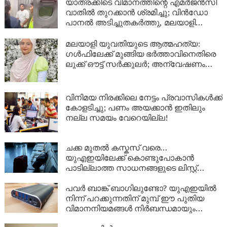
യാത്രക്കിടെ വിമാനത്തിന്റെ എമർജൻസി
വാതിൽ തുറക്കാൻ ശ്രമിച്ചു; വിൻഡോ
പാനൽ അടിച്ചുതകർത്തു, മലയാളി
അറസ്റ്റിൽ
മലയാളി യുവതിയുടെ ആത്മഹത്യ:
ഗൾഫിലേക്ക് മുങ്ങിയ ഭർത്താവിനെതിരെ
ലുക്ക് ഔട്ട് സർക്കുലർ; അന്വേഷണം
ശക്തമാക്കി പൊലീസ്
വിനിമയ നിരക്കിലെ നേട്ടം പ്രവാസികൾക്ക്
കോളടിച്ചു; പണം അയക്കാൻ ഇതിലും
നല്ല സമയം വേറെയില്ല!
ചക്ക മുതൽ കസ്കസ് വരെ…
യുഎഇയിലേക്ക് കൊണ്ടുപോകാൻ
പാടില്ലാത്ത സാധനങ്ങളുടെ ലിസ്റ്റ്
അറിയാമോ?
പവർ ബാങ്ക് ബാഗിലുണ്ടോ? യുഎഇയിൽ
നിന്ന് പറക്കുന്നതിന് മുമ്പ് ഈ പുതിയ
വിമാനനിയമങ്ങൾ നിർബന്ധമായും
വായിക്കൂ!