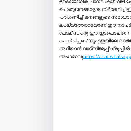
ഔദ്യോഗിക ചാനലുകൾ വഴി പോ
പൊതുജനങ്ങളോട് നിർദേശിച്ചിട
പരിഗണിച്ച് ജനങ്ങളുടെ സമാധാന
ലക്ഷ്യത്തോടെയാണ് ഈ നടപടിക
പോലീസിന്റെ ഈ ഇടപെടലിനെ 
ചെയ്തിട്ടുണ്ട്.
യുഎഇയിലെ വാർത
അറിയാൻ വാട്സ്ആപ്പ് ഗ്രൂപ്പിൽ
അംഗമാവു
https://chat.whats