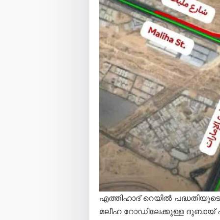
എത്തിഹാദ് റെയിൽ പദ്ധതിയുടെ ന
മലീഹ റോഡിലേക്കുള്ള ദുബായ് എക