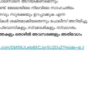
ലീസിനെ അറിയിക്കണമെന്നും
്ടുണ്ട്. മേഖലയിലെ നിലവിലെ സാഹചര്യം
വും സുരക്ഷയും ഉറപ്പാക്കുക എന്ന
ൾ ശക്തമാക്കിയതെന്നും പോലീസ് അറിയിച്ചു.
പ്രവാസികളും സ്വദേശികളും സ്വാഗതം
്തകളും തൊഴിൽ അവസരങ്ങളും അതിവേഗം
app.com/Dbf59JLetgBECJpr5UZOuZ?mode=gi_t