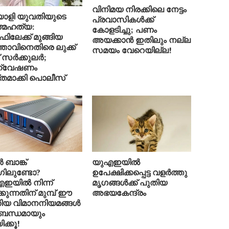
വിനിമയ നിരക്കിലെ നേട്ടം
ാളി യുവതിയുടെ
പ്രവാസികൾക്ക്
്മഹത്യ:
കോളടിച്ചു; പണം
ിലേക്ക് മുങ്ങിയ
അയക്കാൻ ഇതിലും നല്ല
്താവിനെതിരെ ലുക്ക്
സമയം വേറെയില്ല!
് സർക്കുലർ;
്വേഷണം
തമാക്കി പൊലീസ്
 ബാങ്ക്
യുഎഇയിൽ
ിലുണ്ടോ?
ഉപേക്ഷിക്കപ്പെട്ട വളർത്തു
ഇയിൽ നിന്ന്
മൃഗങ്ങൾക്ക് പുതിയ
കുന്നതിന് മുമ്പ് ഈ
അഭയകേന്ദ്രം
ിയ വിമാനനിയമങ്ങൾ
ബന്ധമായും
ക്കൂ!