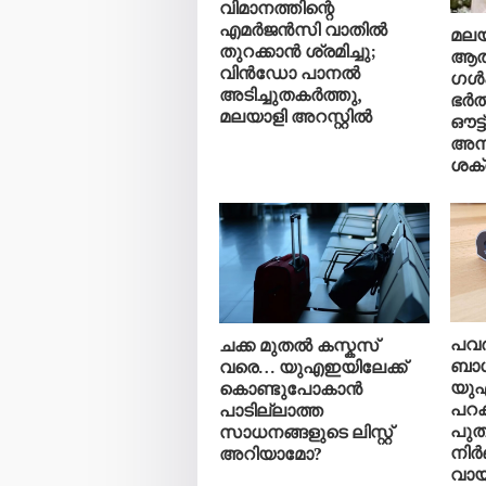
വിമാനത്തിന്റെ
എമർജൻസി വാതിൽ
മലയ
തുറക്കാൻ ശ്രമിച്ചു;
ആത
വിൻഡോ പാനൽ
ഗൾഫ
അടിച്ചുതകർത്തു,
ഭർത
മലയാളി അറസ്റ്റിൽ
ഔട്ട
അന
ശക്
പവർ
ചക്ക മുതൽ കസ്കസ്
ബാഗ
വരെ… യുഎഇയിലേക്ക്
യുഎ
കൊണ്ടുപോകാൻ
പറക്
പാടില്ലാത്ത
പുത
സാധനങ്ങളുടെ ലിസ്റ്റ്
നിർ
അറിയാമോ?
വായി