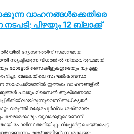
ടാക്കുന്ന വാഹനങ്ങൾക്കെതിരെ
പടി; പിഴയും 12 ബ്ലാക്ക്
്രിയിൽ സ്ഫോടനത്തിന് സമാനമായ
ാന്തി സൃഷ്ടിക്കുന്ന വിധത്തിൽ നിയമവിരുദ്ധമായി
ടെയും മോട്ടോർ സൈക്കിളുകളുടെയും യുഎഇ
ഭിച്ചു. മേഖലയിലെ സംഘർഷാവസ്ഥ
ന്ന സാഹചര്യത്തിൽ ഇത്തരം വാഹനങ്ങളിൽ
യർ’ ശബ്ദങ്ങൾ പലരും മിസൈൽ ആക്രമണമോ
ച്ച് ഭീതിയിലായിരുന്നുവെന്ന് അധികൃതർ
റ്റം വരുത്തി ഉദ്ദേശപൂർവ്വം ശക്തമായ
ും കൗമാരക്കാരും യുവാക്കളുമാണെന്ന്
പോലീസ് അറിയിച്ചു. റിപ്പോർട്ട് ചെയ്യപ്പെട്ട
്ളതാണെന്നും രാജ്യത്തിന്റെ സുരക്ഷയെ