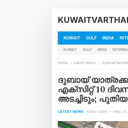
KUWAITVARTHA
KUWAIT
GULF
INDIA
INT
KUWAIT
GULF
INDIA
INTERNA
Home
Latest News
ദുബായ് യാത്രക്കാർ ശ്രദ
ദുബായ് യാത്രക്ക
എക്സിറ്റ് 10 ദിവ
അടച്ചിടും; പുത
Editor Editor
—
May 31,
LATEST NEWS