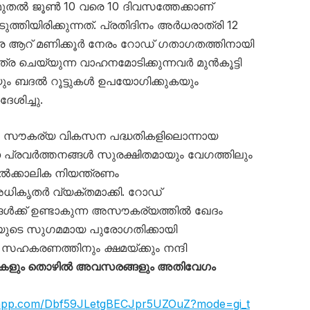
 മുതൽ ജൂൺ 10 വരെ 10 ദിവസത്തേക്കാണ്
ത്തിയിരിക്കുന്നത്. പ്രതിദിനം അർധരാത്രി 12
െ ആറ് മണിക്കൂർ നേരം റോഡ് ഗതാഗതത്തിനായി
ര ചെയ്യുന്ന വാഹനമോടിക്കുന്നവർ മുൻകൂട്ടി
യും ബദൽ റൂട്ടുകൾ ഉപയോഗിക്കുകയും
ശിച്ചു.
ന സൗകര്യ വികസന പദ്ധതികളിലൊന്നായ
ണ പ്രവർത്തനങ്ങൾ സുരക്ഷിതമായും വേഗത്തിലും
ൽക്കാലിക നിയന്ത്രണം
് അധികൃതർ വ്യക്തമാക്കി. റോഡ്
ങൾക്ക് ഉണ്ടാകുന്ന അസൗകര്യത്തിൽ ഖേദം
ധതിയുടെ സുഗമമായ പുരോഗതിക്കായി
സഹകരണത്തിനും ക്ഷമയ്ക്കും നന്ദി
കളും തൊഴിൽ അവസരങ്ങളും അതിവേഗം
tsapp.com/Dbf59JLetgBECJpr5UZOuZ?mode=gi_t