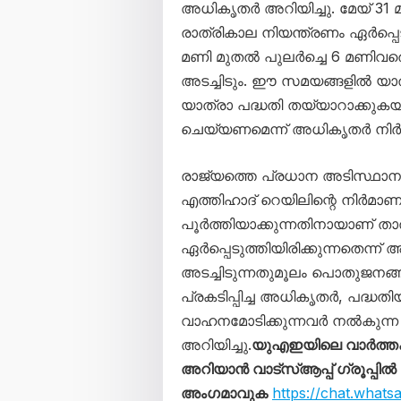
അധികൃതർ അറിയിച്ചു. മേയ് 31
രാത്രികാല നിയന്ത്രണം ഏർപ്പെടു
മണി മുതൽ പുലർച്ചെ 6 മണിവര
അടച്ചിടും. ഈ സമയങ്ങളിൽ യാത്
യാത്രാ പദ്ധതി തയ്യാറാക്കുക
ചെയ്യണമെന്ന് അധികൃതർ നിർദേ
രാജ്യത്തെ പ്രധാന അടിസ്ഥാ
എത്തിഹാദ് റെയിലിന്റെ നിർമാ
പൂർത്തിയാക്കുന്നതിനായാണ് താ
ഏർപ്പെടുത്തിയിരിക്കുന്നതെന്ന
അടച്ചിടുന്നതുമൂലം പൊതുജനങ്
പ്രകടിപ്പിച്ച അധികൃതർ, പദ്
വാഹനമോടിക്കുന്നവർ നൽകുന്ന 
അറിയിച്ചു.
യുഎഇയിലെ വാർത്ത
അറിയാൻ വാട്സ്ആപ്പ് ഗ്രൂപ്പിൽ
അംഗമാവുക
https://chat.wha