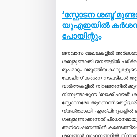
‘സ്ഫോടന ശബ്ദ’മുണ്
യുഎഇയിൽ കർശന നട
പോയിന്റും
ജനവാസ മേഖലകളിൽ അർദ്ധരാത
ശബ്ദമുണ്ടാക്കി ജനങ്ങളിൽ പരിഭ്ര
രൂപമാറ്റം വരുത്തിയ കാറുകളു
പോലീസ് കർശന നടപടികൾ ആരം
വാർത്തകളിൽ നിറഞ്ഞുനിൽക്കു
നിന്നുണ്ടാകുന്ന ‘ബാക്ക് ഫ
സ്ഫോടനമോ ആണെന്ന് തെറ്റിദ്ധരി
വ്യക്തമാക്കി. എഞ്ചിനുകളിൽ മാ
ശബ്ദമുണ്ടാക്കുന്നത് പ്രധാനമായ
അന്വേഷണത്തിൽ കണ്ടെത്തിയതായി 
ശബ്ദങ്ങൾ വാഹനങ്ങളിൽ നിന്നുള