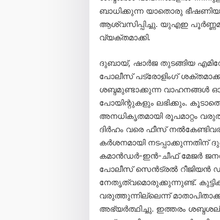
ബാധിക്കുന്ന യാതൊരു ഭീഷണിയ
ആശ്വസിപ്പിച്ചു. യുഎഇ പൂർണ്
വ്യക്തമാക്കി.
ദുബായ്, ഷാർജ തുടങ്ങിയ എമിറ
പോലീസ് പട്രോളിംഗ് ശക്തമാക്കി
ശബ്ദമുണ്ടാക്കുന്ന വാഹനങ്ങൾ ഓടി
പോയിന്റുകളും ലഭിക്കും. കൂടാത
അനധികൃതമായി രൂപമാറ്റം വരുത
ദിർഹം വരെ ഫീസ് നൽകേണ്ടിവര
കർശനമായി നടപ്പാക്കുന്നതിന് ദ
കമാൻഡർ-ഇൻ-ചീഫ് മേജർ ജന
പോലീസ് സെൻട്രൽ റീജിയൻ 
നേതൃത്വമൊരുക്കുന്നുണ്ട്. കു
വരുത്തുന്നില്ലെന്ന് മാതാപിതാ
അഭ്യർത്ഥിച്ചു. ഇത്തരം ശബ്ദശല്യ