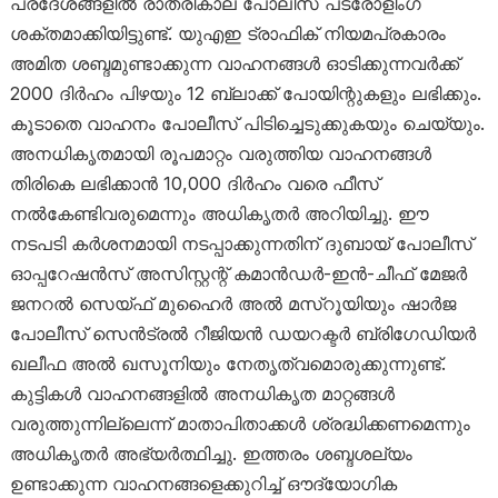
പ്രദേശങ്ങളിൽ രാത്രികാല പോലീസ് പട്രോളിംഗ്
ശക്തമാക്കിയിട്ടുണ്ട്. യുഎഇ ട്രാഫിക് നിയമപ്രകാരം
അമിത ശബ്ദമുണ്ടാക്കുന്ന വാഹനങ്ങൾ ഓടിക്കുന്നവർക്ക്
2000 ദിർഹം പിഴയും 12 ബ്ലാക്ക് പോയിന്റുകളും ലഭിക്കും.
കൂടാതെ വാഹനം പോലീസ് പിടിച്ചെടുക്കുകയും ചെയ്യും.
അനധികൃതമായി രൂപമാറ്റം വരുത്തിയ വാഹനങ്ങൾ
തിരികെ ലഭിക്കാൻ 10,000 ദിർഹം വരെ ഫീസ്
നൽകേണ്ടിവരുമെന്നും അധികൃതർ അറിയിച്ചു. ഈ
നടപടി കർശനമായി നടപ്പാക്കുന്നതിന് ദുബായ് പോലീസ്
ഓപ്പറേഷൻസ് അസിസ്റ്റന്റ് കമാൻഡർ-ഇൻ-ചീഫ് മേജർ
ജനറൽ സെയ്ഫ് മുഹൈർ അൽ മസ്‌റൂയിയും ഷാർജ
പോലീസ് സെൻട്രൽ റീജിയൻ ഡയറക്ടർ ബ്രിഗേഡിയർ
ഖലീഫ അൽ ഖസൂനിയും നേതൃത്വമൊരുക്കുന്നുണ്ട്.
കുട്ടികൾ വാഹനങ്ങളിൽ അനധികൃത മാറ്റങ്ങൾ
വരുത്തുന്നില്ലെന്ന് മാതാപിതാക്കൾ ശ്രദ്ധിക്കണമെന്നും
അധികൃതർ അഭ്യർത്ഥിച്ചു. ഇത്തരം ശബ്ദശല്യം
ഉണ്ടാക്കുന്ന വാഹനങ്ങളെക്കുറിച്ച് ഔദ്യോഗിക