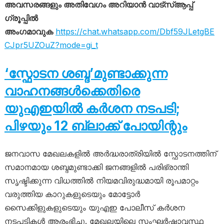
അവസരങ്ങളും അതിവേഗം അറിയാൻ വാട്സ്ആപ്പ്
ഗ്രൂപ്പിൽ
അംഗമാവുക
https://chat.whatsapp.com/Dbf59JLetgBE
CJpr5UZOuZ?mode=gi_t
‘സ്ഫോടന ശബ്ദ’മുണ്ടാക്കുന്ന
വാഹനങ്ങൾക്കെതിരെ
യുഎഇയിൽ കർശന നടപടി;
പിഴയും 12 ബ്ലാക്ക് പോയിന്റും
ജനവാസ മേഖലകളിൽ അർദ്ധരാത്രിയിൽ സ്ഫോടനത്തിന്
സമാനമായ ശബ്ദമുണ്ടാക്കി ജനങ്ങളിൽ പരിഭ്രാന്തി
സൃഷ്ടിക്കുന്ന വിധത്തിൽ നിയമവിരുദ്ധമായി രൂപമാറ്റം
വരുത്തിയ കാറുകളുടെയും മോട്ടോർ
സൈക്കിളുകളുടെയും യുഎഇ പോലീസ് കർശന
നടപടികൾ ആരംഭിച്ചു. മേഖലയിലെ സംഘർഷാവസ്ഥ