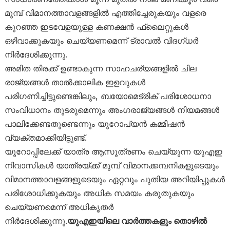
മുമ്പ് വിമാനത്താവളങ്ങളിൽ എത്തിച്ചേരുകയും വളരെ
കുറഞ്ഞ ഇടവേളയുള്ള കണക്ഷൻ ഫ്ലൈറ്റുകൾ
ഒഴിവാക്കുകയും ചെയ്യണമെന്ന് ട്രാവൽ വിദഗ്ധർ
നിർദേശിക്കുന്നു.
അമിത തിരക്ക് ഉണ്ടാകുന്ന സാഹചര്യങ്ങളിൽ ചില
രാജ്യങ്ങൾ താൽക്കാലിക ഇളവുകൾ
പരിഗണിച്ചിട്ടുണ്ടെങ്കിലും, ബയോമെട്രിക് പരിശോധനാ
സംവിധാനം തുടരുമെന്നും അംഗരാജ്യങ്ങൾ നിയമങ്ങൾ
പാലിക്കേണ്ടതുണ്ടെന്നും യൂറോപ്യൻ കമ്മീഷൻ
വ്യക്തമാക്കിയിട്ടുണ്ട്.
യൂറോപ്പിലേക്ക് യാത്ര ആസൂത്രണം ചെയ്യുന്ന യുഎഇ
നിവാസികൾ യാത്രയ്ക്ക് മുമ്പ് വിമാനക്കമ്പനികളുടെയും
വിമാനത്താവളങ്ങളുടെയും ഏറ്റവും പുതിയ അറിയിപ്പുകൾ
പരിശോധിക്കുകയും അധിക സമയം കരുതുകയും
ചെയ്യണമെന്ന് അധികൃതർ
നിർദേശിക്കുന്നു.
യുഎഇയിലെ വാർത്തകളും തൊഴിൽ