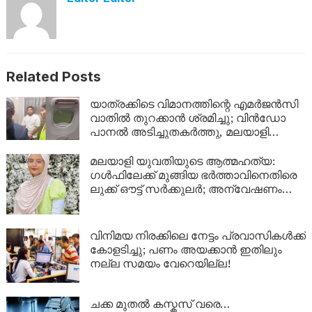
Related Posts
യാത്രക്കിടെ വിമാനത്തിന്റെ എമർജൻസി
വാതിൽ തുറക്കാൻ ശ്രമിച്ചു; വിൻഡോ
പാനൽ അടിച്ചുതകർത്തു, മലയാളി
അറസ്റ്റിൽ
മലയാളി യുവതിയുടെ ആത്മഹത്യ:
ഗൾഫിലേക്ക് മുങ്ങിയ ഭർത്താവിനെതിരെ
ലുക്ക് ഔട്ട് സർക്കുലർ; അന്വേഷണം
ശക്തമാക്കി പൊലീസ്
വിനിമയ നിരക്കിലെ നേട്ടം പ്രവാസികൾക്ക്
കോളടിച്ചു; പണം അയക്കാൻ ഇതിലും
നല്ല സമയം വേറെയില്ല!
ചക്ക മുതൽ കസ്കസ് വരെ…