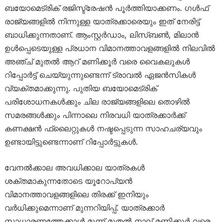
ബയോമെട്രിക് രജിസ്ട്രേഷൻ പൂർത്തിയാക്കണം. ഗൾഫ്
രാജ്യങ്ങളിൽ നിന്നുള്ള യാത്രക്കാരെയും ഇത് നേരിട്ട്
ബാധിക്കുന്നതാണ്. ആംസ്റ്റർഡാം, ലിസ്ബൺ, മിലാൻ
ഉൾപ്പെടെയുള്ള പ്രധാന വിമാനത്താവളങ്ങളിൽ നിലവിൽ
അഞ്ച് മുതൽ ആറ് മണിക്കൂർ വരെ വൈകലുകൾ
റിപ്പോർട്ട് ചെയ്യുന്നുണ്ടെന്ന് ട്രാവൽ ഏജൻസികൾ
വ്യക്തമാക്കുന്നു. പുതിയ ബയോമെട്രിക്
പരിശോധനകൾക്കും ചില രാജ്യങ്ങളിലെ തൊഴിൽ
സമരങ്ങൾക്കും പിന്നാലെ നിരവധി യാത്രക്കാർക്ക്
കണക്ഷൻ ഫ്ലൈറ്റുകൾ നഷ്ടപ്പെടുന്ന സാഹചര്യവും
ഉണ്ടായിട്ടുണ്ടെന്നാണ് റിപ്പോർട്ടുകൾ.
വേനൽക്കാല അവധിക്കാല യാത്രകൾ
ശക്തമാകുന്നതോടെ യൂറോപ്യൻ
വിമാനത്താവളങ്ങളിലെ തിരക്ക് ഇനിയും
വർധിക്കുമെന്നാണ് മുന്നറിയിപ്പ്. യാത്രക്കാർ
സാധാരണത്തേക്കാൾ മൂന്ന് മുതൽ നാല് മണിക്കൂർ വരെ