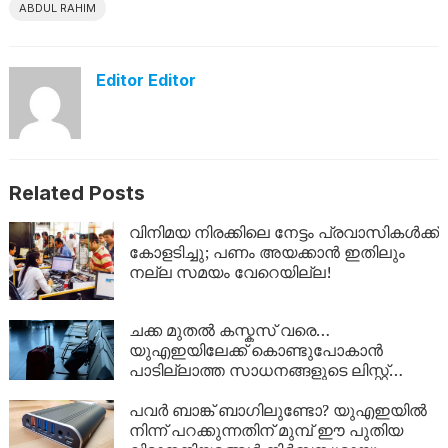
ABDUL RAHIM
Editor Editor
Related Posts
വിനിമയ നിരക്കിലെ നേട്ടം പ്രവാസികൾക്ക്
കോളടിച്ചു; പണം അയക്കാൻ ഇതിലും
നല്ല സമയം വേറെയില്ല!
ചക്ക മുതൽ കസ്കസ് വരെ…
യുഎഇയിലേക്ക് കൊണ്ടുപോകാൻ
പാടില്ലാത്ത സാധനങ്ങളുടെ ലിസ്റ്റ്
അറിയാമോ?
പവർ ബാങ്ക് ബാഗിലുണ്ടോ? യുഎഇയിൽ
നിന്ന് പറക്കുന്നതിന് മുമ്പ് ഈ പുതിയ