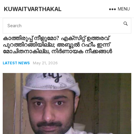
KUWAITVARTHAKAL
MENU
Home
Latest News
കാത്തിരുപ്പ് നീളുമോ? എക്സിറ്റ് ഉത്തരവ് പുറത്തിറങ്ങിയില്ല; അബ്ദുൽ റഹീം ഇന്ന് മോചിതനാകില്ല, നിർണായക നീക്കങ്ങൾ
കാത്തിരുപ്പ് നീളുമോ? എക്സിറ്റ് ഉത്തരവ്
പുറത്തിറങ്ങിയില്ല; അബ്ദുൽ റഹീം ഇന്ന്
മോചിതനാകില്ല, നിർണായക നീക്കങ്ങൾ
May 21, 2026
LATEST NEWS