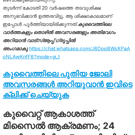
തുടർന്ന് കോടതി 20 വർഷത്തെ തടവുശിക്ഷ
അനുഭവിക്കാൻ ഉത്തരവിട്ടു. ആ ശിക്ഷാകാലമാണ്
ഇപ്പോൾ പൂർത്തിയായിരിക്കുന്നത്.
കുവൈത്തിലെ
വാർത്തകളും തൊഴിൽ അവസരങ്ങളും അതിവേഗം
അറിയാൻ വാട്സ്ആപ്പ് ഗ്രൂപ്പിൽ
അംഗമാകൂ
https://chat.whatsapp.com/J8DppBWsXPaA
oNLAwKnfF8?mode=gi_t
കുവൈത്തിലെ പുതിയ ജോലി
അവസരങ്ങൾ അറിയുവാൻ ഇവിടെ
ക്ലിക്ക് ചെയ്യുക
കുവൈറ്റ് ആകാശത്ത്
മിസൈൽ ആക്രമണം; 24