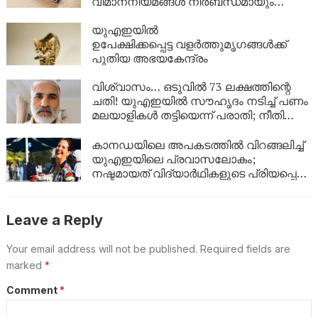
വിമാനനിയമങ്ങൾ നിർബന്ധമായും
വായിക്കൂ!
യുഎഇയിൽ
ഉപേക്ഷിക്കപ്പെട്ട വളർത്തുമൃഗങ്ങൾക്ക്
പുതിയ അഭയകേന്ദ്രം
വിശ്വാസം… ഒടുവിൽ 73 ലക്ഷത്തിന്റെ
ചതി! യുഎഇയിൽ സൗഹൃദം നടിച്ച് പണം
മലയാളികൾ തട്ടിയെന്ന് പരാതി; നീതി
തേടി പാക്കിസ്ഥാൻ സ്വദേശി
കാനഡയിലെ അപകടത്തിൽ വിറങ്ങലിച്ച്
യുഎഇയിലെ പ്രവാസലോകം;
നഷ്ടമായത് വിദ്യാർഥികളുടെ പ്രിയപ്പെട്ട
അധ്യാപികയെ
Leave a Reply
Your email address will not be published.
Required fields are
marked
*
Comment
*