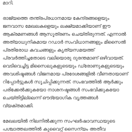
മാറി.
രാജ്യത്തെ തന്ത്രപ്രധാനമായ കേന്ദ്രങ്ങളെയും
ജനവാസ മേഖലകളെയും ലക്ഷ്യമാക്കിയാണ് ഈ
ആക്രമണങ്ങൾ ആസൂത്രണം ചെയ്തിരുന്നത്. എന്നാൽ
അത്യാധുനികമായ റഡാർ സംവിധാനങ്ങളും മിസൈൽ
പ്രതിരോധ കവചങ്ങളും കൃത്യസമയത്ത്
പ്രവർത്തിച്ചതോടെ വലിയൊരു ദുരന്തമാണ് ഒഴിവായത്.
വെടിവെച്ചിട്ട മിസൈലുകളുടെയും ഡ്രോണുകളുടെയും
അവശിഷ്ടങ്ങൾ വിജനമായ പ്രദേശങ്ങളിൽ വീണതായാണ്
റിപ്പോർട്ടുകൾ സൂചിപ്പിക്കുന്നത്. സംഭവത്തിൽ ആർക്കും
പരിക്കേൽക്കുകയോ നാശനഷ്ടങ്ങൾ സംഭവിക്കുകയോ
ചെയ്തിട്ടില്ലെന്ന് ഔദ്യോഗിക വൃത്തങ്ങൾ
വ്യക്തമാക്കി.
മേഖലയിൽ നിലനിൽക്കുന്ന സംഘർഷാവസ്ഥയുടെ
പശ്ചാത്തലത്തിൽ കുവൈറ്റ് സൈന്യം അതീവ