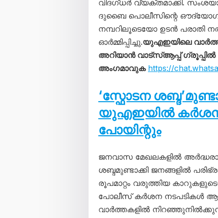
വിദഗ്ധർ വ്യക്തമാക്കി. സംശ
ദുബൈ പൊലീസിന്റെ ഔദ്യോഗിക
നമ്പറിലൂടെയോ ഉടൻ പരാതി 
ഓർമ്മിപ്പിച്ചു.
യുഎഇയിലെ വാർത്
അറിയാൻ വാട്സ്ആപ്പ് ഗ്രൂപ്പിൽ
അംഗമാവുക
https://chat.wha
‘സ്ഫോടന ശബ്ദ’മുണ്
യുഎഇയിൽ കർശന നട
പോയിന്റും
ജനവാസ മേഖലകളിൽ അർദ്ധരാത
ശബ്ദമുണ്ടാക്കി ജനങ്ങളിൽ പരിഭ്ര
രൂപമാറ്റം വരുത്തിയ കാറുകളു
പോലീസ് കർശന നടപടികൾ ആരം
വാർത്തകളിൽ നിറഞ്ഞുനിൽക്കു