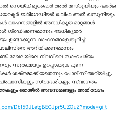
റൽ സെയ്ഫ് മുഹൈർ അൽ മസ്‌റൂയിയും ഷാർജ
ഡയറക്ടർ ബ്രിഗേഡിയർ ഖലീഫ അൽ ഖസൂനിയും
ട്ടികൾ വാഹനങ്ങളിൽ അനധികൃത മാറ്റങ്ങൾ
ക്കൾ ശ്രദ്ധിക്കണമെന്നും അധികൃതർ
ം ഉണ്ടാക്കുന്ന വാഹനങ്ങളെക്കുറിച്ച്
ലീസിനെ അറിയിക്കണമെന്നും
്ടുണ്ട്. മേഖലയിലെ നിലവിലെ സാഹചര്യം
വും സുരക്ഷയും ഉറപ്പാക്കുക എന്ന
ൾ ശക്തമാക്കിയതെന്നും പോലീസ് അറിയിച്ചു.
പ്രവാസികളും സ്വദേശികളും സ്വാഗതം
്തകളും തൊഴിൽ അവസരങ്ങളും അതിവേഗം
app.com/Dbf59JLetgBECJpr5UZOuZ?mode=gi_t