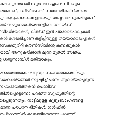
യാപകമാകുന്നതായി സുരക്ഷാ ഏജൻസികളുടെ
ലോണിങ്’, ‘ഡീപ് ഫേക്ക്’ സാങ്കേതികവിദ്യകൾ
ും കുടുംബാംഗങ്ങളുടേയും ശബ്ദം അനുകരിച്ചാണ്
ുന്നത്. സമൂഹമാധ്യമങ്ങളിലെ വോയ്സ്
ബ് വീഡിയോകൾ, ലിങ്ക്ഡ് ഇൻ പ്രൊഫൈലുകൾ
കൾ ശേഖരിച്ചാണ് തട്ടിപ്പിനുള്ള തയ്യാറെടുപ്പുകൾ
സെക്യൂരിറ്റി കൗൺസിലിന്റെ കണക്കുകൾ
യമായി അനുകരിക്കാൻ മൂന്ന് മുതൽ അഞ്ച്
ശബ്ദസാമ്പിൾ മതിയാകും.
സഹായത്തോടെ ശബ്ദവും സംസാരശൈലിയും
ഹചര്യങ്ങൾ സൃഷ്ടിച്ച് പണം ആവശ്യപ്പെടുന്ന
്നത്. സഹപ്രവർത്തകൻ പൊലീസ്
ൽപ്പെട്ടെന്നോ പറഞ്ഞ് സുഹൃത്തിന്റെ
്പെടുന്നതും, നാട്ടിലുള്ള കുടുംബാംഗങ്ങളെ
നതുമാണ് പ്രധാന രീതികൾ. ഗൾഫിൽ
മപ്രശ്നത്തിൽ കുടുങ്ങിയെന്നോ പറഞ്ഞ്