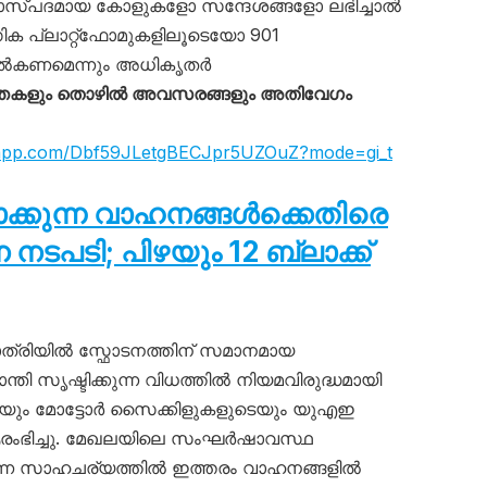
യാസ്പദമായ കോളുകളോ സന്ദേശങ്ങളോ ലഭിച്ചാൽ
 പ്ലാറ്റ്‌ഫോമുകളിലൂടെയോ 901
നൽകണമെന്നും അധികൃതർ
തകളും തൊഴിൽ അവസരങ്ങളും അതിവേഗം
tsapp.com/Dbf59JLetgBECJpr5UZOuZ?mode=gi_t
ടാക്കുന്ന വാഹനങ്ങൾക്കെതിരെ
പടി; പിഴയും 12 ബ്ലാക്ക്
്രിയിൽ സ്ഫോടനത്തിന് സമാനമായ
ാന്തി സൃഷ്ടിക്കുന്ന വിധത്തിൽ നിയമവിരുദ്ധമായി
ടെയും മോട്ടോർ സൈക്കിളുകളുടെയും യുഎഇ
ഭിച്ചു. മേഖലയിലെ സംഘർഷാവസ്ഥ
ന്ന സാഹചര്യത്തിൽ ഇത്തരം വാഹനങ്ങളിൽ