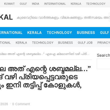
KUWAIT
GULF
INDIA
INTERNATIONAL
KERALA
TECHNOLOGY
KAL
ERNATIONAL
KERALA
TECHNOLOGY
BUSINESS
GULF
TIONAL
KERALA
TECHNOLOGY
BUSINESS
GULF JOB
PRIVACY
ശബ്ദമല്ല…” എഐ ക്ലോണിങ് വഴി പ്രിയപ്പെട്ടവരുടെ ശബ്ദത്തിൽ പോലും ഇനി തട്ടിപ്പ് കോളുകൾ, ശ്രദ്ധിക്കാം
Searc
േ അത് എന്റെ ശബ്ദമല്ല…”
ി പ്രിയപ്പെട്ടവരുടെ
 ഇനി തട്ടിപ്പ് കോളുകൾ,
 2026
·
0 Comment