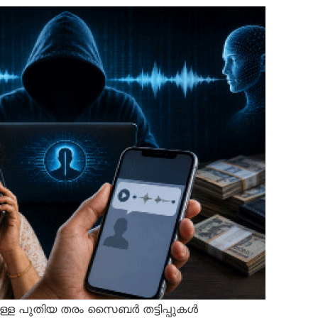
ചുള്ള പുതിയ തരം സൈബർ തട്ടിപ്പുകൾ