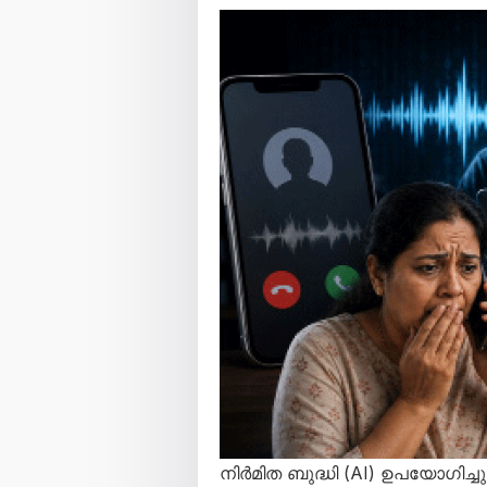
നിർമിത ബുദ്ധി (AI) ഉപയോഗിച്