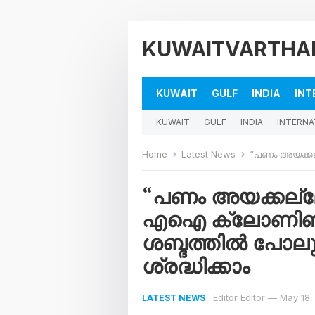
KUWAITVARTHA
KUWAIT
GULF
INDIA
INT
KUWAIT
GULF
INDIA
INTERNA
Home
Latest News
“പണം അയക്കല്ലേ അത് എന്റെ 
“പണം അയക്കല്ല
എഐ ക്ലോണിങ് വഴ
ശബ്ദത്തിൽ പോലും
ശ്രദ്ധിക്കാം
Editor Editor
—
May 18,
LATEST NEWS