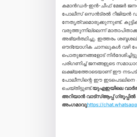
കമാൻഡർ-ഇൻ-ചീഫ് മേജർ ജന
പോലീസ് സെൻട്രൽ റീജിയൻ 
നേതൃത്വമൊരുക്കുന്നുണ്ട്. കു
വരുത്തുന്നില്ലെന്ന് മാതാപിതാ
അഭ്യർത്ഥിച്ചു. ഇത്തരം ശബ്ദശല്യ
ഔദ്യോഗിക ചാനലുകൾ വഴി പോ
പൊതുജനങ്ങളോട് നിർദേശിച്ചിട
പരിഗണിച്ച് ജനങ്ങളുടെ സമാധാന
ലക്ഷ്യത്തോടെയാണ് ഈ നടപടിക
പോലീസിന്റെ ഈ ഇടപെടലിനെ 
ചെയ്തിട്ടുണ്ട്.
യുഎഇയിലെ വാർത
അറിയാൻ വാട്സ്ആപ്പ് ഗ്രൂപ്പിൽ
അംഗമാവു
https://chat.whats