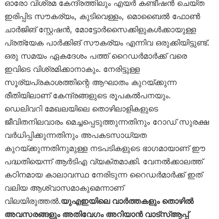
ഓരോ വിശ്രമ കേന്ദ്രത്തിലും എയർ കണ്ടീഷൻ ചെയ്ത
ഇരിപ്പിട സൗകര്യം, കുടിവെള്ളം, മൊബൈൽ ഫോൺ
ചാർജിങ് സ്റ്റേഷൻ, മോട്ടോർസൈക്കിളുകൾക്കായുള്ള
പ്രത്യേക പാർക്കിങ് സൗകര്യം എന്നിവ ഒരുക്കിയിട്ടുണ്ട്.
ഒരു സമയം ഏകദേശം പത്ത് റൈഡർമാർക്ക് വരെ
ഇവിടെ വിശ്രമിക്കാനാകും. നേരിട്ടുള്ള
സൂര്യപ്രകാശത്തിന്റെ ആഘാതം കുറയ്ക്കുന്ന
രീതിയിലാണ് കേന്ദ്രങ്ങളുടെ രൂപകൽപനയും.
ഡെലിവറി മേഖലയിലെ തൊഴിലാളികളുടെ
ജീവിതനിലവാരം മെച്ചപ്പെടുത്തുന്നതിനും റോഡ് സുരക്ഷ
വർധിപ്പിക്കുന്നതിനും അപകടസാധ്യത
കുറയ്ക്കുന്നതിനുമുള്ള നടപടികളുടെ ഭാഗമായാണ് ഈ
പദ്ധതിയെന്ന് ആർടിഎ വ്യക്തമാക്കി. വേനൽക്കാലത്ത്
കഠിനമായ കാലാവസ്ഥ നേരിടുന്ന റൈഡർമാർക്ക് ഇത്
വലിയ ആശ്വാസമാകുമെന്നാണ്
വിലയിരുത്തൽ.
യുഎഇയിലെ വാർത്തകളും തൊഴിൽ
അവസരങ്ങളും അതിവേഗം അറിയാൻ വാട്സ്ആപ്പ്