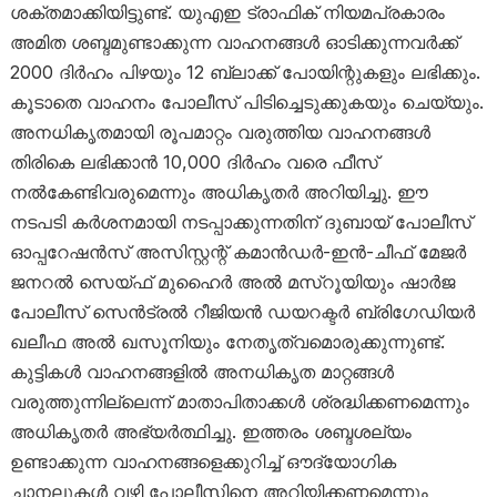
ശക്തമാക്കിയിട്ടുണ്ട്. യുഎഇ ട്രാഫിക് നിയമപ്രകാരം
അമിത ശബ്ദമുണ്ടാക്കുന്ന വാഹനങ്ങൾ ഓടിക്കുന്നവർക്ക്
2000 ദിർഹം പിഴയും 12 ബ്ലാക്ക് പോയിന്റുകളും ലഭിക്കും.
കൂടാതെ വാഹനം പോലീസ് പിടിച്ചെടുക്കുകയും ചെയ്യും.
അനധികൃതമായി രൂപമാറ്റം വരുത്തിയ വാഹനങ്ങൾ
തിരികെ ലഭിക്കാൻ 10,000 ദിർഹം വരെ ഫീസ്
നൽകേണ്ടിവരുമെന്നും അധികൃതർ അറിയിച്ചു. ഈ
നടപടി കർശനമായി നടപ്പാക്കുന്നതിന് ദുബായ് പോലീസ്
ഓപ്പറേഷൻസ് അസിസ്റ്റന്റ് കമാൻഡർ-ഇൻ-ചീഫ് മേജർ
ജനറൽ സെയ്ഫ് മുഹൈർ അൽ മസ്‌റൂയിയും ഷാർജ
പോലീസ് സെൻട്രൽ റീജിയൻ ഡയറക്ടർ ബ്രിഗേഡിയർ
ഖലീഫ അൽ ഖസൂനിയും നേതൃത്വമൊരുക്കുന്നുണ്ട്.
കുട്ടികൾ വാഹനങ്ങളിൽ അനധികൃത മാറ്റങ്ങൾ
വരുത്തുന്നില്ലെന്ന് മാതാപിതാക്കൾ ശ്രദ്ധിക്കണമെന്നും
അധികൃതർ അഭ്യർത്ഥിച്ചു. ഇത്തരം ശബ്ദശല്യം
ഉണ്ടാക്കുന്ന വാഹനങ്ങളെക്കുറിച്ച് ഔദ്യോഗിക
ചാനലുകൾ വഴി പോലീസിനെ അറിയിക്കണമെന്നും