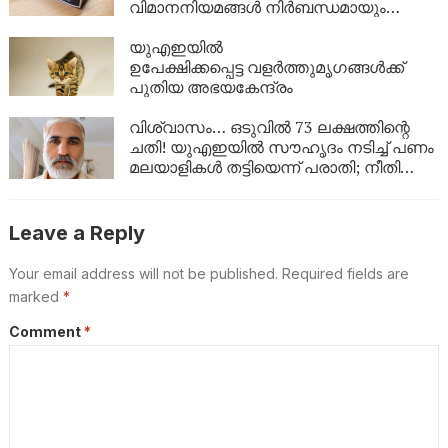
വിമാനനിയമങ്ങൾ നിർബന്ധമായും
വായിക്കൂ!
യുഎഇയിൽ
ഉപേക്ഷിക്കപ്പെട്ട വളർത്തുമൃഗങ്ങൾക്ക്
പുതിയ അഭയകേന്ദ്രം
വിശ്വാസം… ഒടുവിൽ 73 ലക്ഷത്തിന്റെ
ചതി! യുഎഇയിൽ സൗഹൃദം നടിച്ച് പണം
മലയാളികൾ തട്ടിയെന്ന് പരാതി; നീതി
തേടി പാക്കിസ്ഥാൻ സ്വദേശി
Leave a Reply
Your email address will not be published.
Required fields are
marked
*
Comment
*