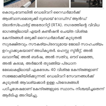
കൊടുംവേനലിൽ ഡെലിവറി റൈഡർമാർക്ക്
ആശ്വാസമൊരുക്കി ദുബായ് റോഡ്സ് ആൻഡ്
ട്രാൻസ്‌പോർട്ട് അതോറിറ്റി (RTA). നഗരത്തിന്റെ വിവിധ
ഭാഗങ്ങളിലായി എയർ കണ്ടീഷൻ ചെയ്ത വിശ്രമ
കേന്ദ്രങ്ങൾ ഒരുക്കി റൈഡർമാർക്ക് കൂടുതൽ
സുരക്ഷിതവും സൗകര്യപ്രദവുമായ ജോലി സാഹചര്യം
ഉറപ്പാക്കുകയാണ് അധികൃതർ. ഹെസ്സ സ്ട്രീറ്റ്, അൽ
ഖവാനീജ്, അൽ ബർഷ, അൽ സത്വ, ഔദ് മൈത്ത,
അൽ കരാമ, അർജാൻ തുടങ്ങിയ പ്രധാന
മേഖലകളിലായി ഏകദേശം 40 വിശ്രമ കേന്ദ്രങ്ങളാണ്
സജ്ജമാക്കിയിരിക്കുന്നത്. ഡെലിവറി സേവനങ്ങൾക്ക്
കൂടുതൽ ആവശ്യക്കാർ ഉള്ള പ്രദേശങ്ങൾ
പഠിച്ചശേഷമാണ് കേന്ദ്രങ്ങളുടെ സ്ഥാനം നിശ്ചയിച്ചതെന്ന്
ആർടിഎ അറിയിച്ചു.