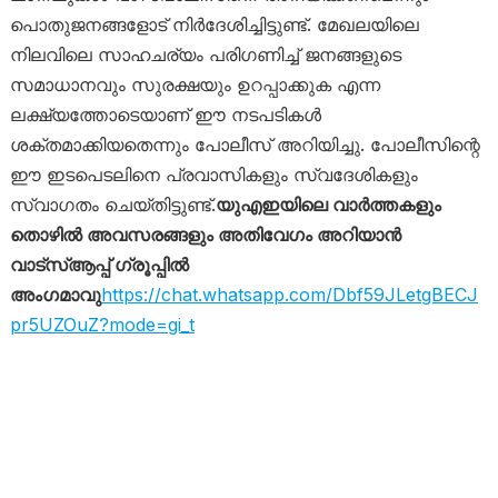
പൊതുജനങ്ങളോട് നിർദേശിച്ചിട്ടുണ്ട്. മേഖലയിലെ
നിലവിലെ സാഹചര്യം പരിഗണിച്ച് ജനങ്ങളുടെ
സമാധാനവും സുരക്ഷയും ഉറപ്പാക്കുക എന്ന
ലക്ഷ്യത്തോടെയാണ് ഈ നടപടികൾ
ശക്തമാക്കിയതെന്നും പോലീസ് അറിയിച്ചു. പോലീസിന്റെ
ഈ ഇടപെടലിനെ പ്രവാസികളും സ്വദേശികളും
സ്വാഗതം ചെയ്തിട്ടുണ്ട്.
യുഎഇയിലെ വാർത്തകളും
തൊഴിൽ അവസരങ്ങളും അതിവേഗം അറിയാൻ
വാട്സ്ആപ്പ് ഗ്രൂപ്പിൽ
അംഗമാവു
https://chat.whatsapp.com/Dbf59JLetgBECJ
pr5UZOuZ?mode=gi_t