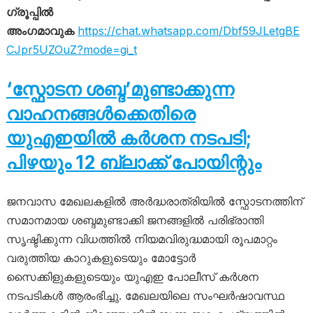
ഗ്രൂപ്പിൽ
അംഗമാവുക
https://chat.whatsapp.com/Dbf59JLetgBE
CJpr5UZOuZ?mode=gi_t
‘സ്ഫോടന ശബ്ദ’മുണ്ടാക്കുന്ന
വാഹനങ്ങൾക്കെതിരെ
യുഎഇയിൽ കർശന നടപടി;
പിഴയും 12 ബ്ലാക്ക് പോയിന്റും
ജനവാസ മേഖലകളിൽ അർദ്ധരാത്രിയിൽ സ്ഫോടനത്തിന്
സമാനമായ ശബ്ദമുണ്ടാക്കി ജനങ്ങളിൽ പരിഭ്രാന്തി
സൃഷ്ടിക്കുന്ന വിധത്തിൽ നിയമവിരുദ്ധമായി രൂപമാറ്റം
വരുത്തിയ കാറുകളുടെയും മോട്ടോർ
സൈക്കിളുകളുടെയും യുഎഇ പോലീസ് കർശന
നടപടികൾ ആരംഭിച്ചു. മേഖലയിലെ സംഘർഷാവസ്ഥ