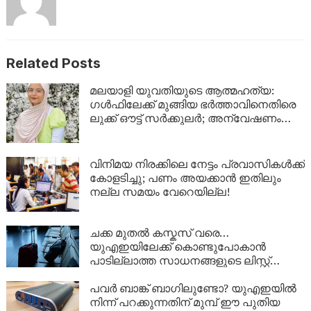
Related Posts
മലയാളി യുവതിയുടെ ആത്മഹത്യ:
ഗൾഫിലേക്ക് മുങ്ങിയ ഭർത്താവിനെതിരെ
ലുക്ക് ഔട്ട് സർക്കുലർ; അന്വേഷണം
ശക്തമാക്കി പൊലീസ്
വിനിമയ നിരക്കിലെ നേട്ടം പ്രവാസികൾക്ക്
കോളടിച്ചു; പണം അയക്കാൻ ഇതിലും
നല്ല സമയം വേറെയില്ല!
ചക്ക മുതൽ കസ്കസ് വരെ…
യുഎഇയിലേക്ക് കൊണ്ടുപോകാൻ
പാടില്ലാത്ത സാധനങ്ങളുടെ ലിസ്റ്റ്
അറിയാമോ?
പവർ ബാങ്ക് ബാഗിലുണ്ടോ? യുഎഇയിൽ
നിന്ന് പറക്കുന്നതിന് മുമ്പ് ഈ പുതിയ