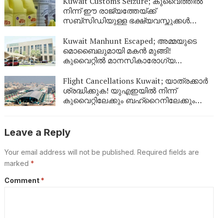
Kuwait Customs Seizure; കുവൈത്തിൽ
നിന്ന് ഈ രാജ്യത്തേയ്ക്ക്
സബ്സിഡിയുള്ള ഭക്ഷ്യവസ്തുക്കൾ
കടത്താനുള്ള ശ്രമം തടഞ്ഞു
Kuwait Manhunt Escaped; അമ്മയുടെ
മൊബൈലുമായി മകൻ മുങ്ങി!
കുവൈറ്റിൽ മാനസികാരോഗ്യ
കേന്ദ്രത്തിൽ നിന്ന് ചാടിപ്പോയ
യുവാവിനായി പോലീസ് തിരച്ചിൽ
Flight Cancellations Kuwait; യാത്രക്കാർ
ശ്രദ്ധിക്കുക! യുഎഇയിൽ നിന്ന്
കുവൈറ്റിലേക്കും ബഹ്‌റൈനിലേക്കും
വിമാനങ്ങൾ റദ്ദാക്കി; പുതിയ വിവരങ്ങൾ
ഇങ്ങനെ
Leave a Reply
Your email address will not be published.
Required fields are
marked
*
Comment
*