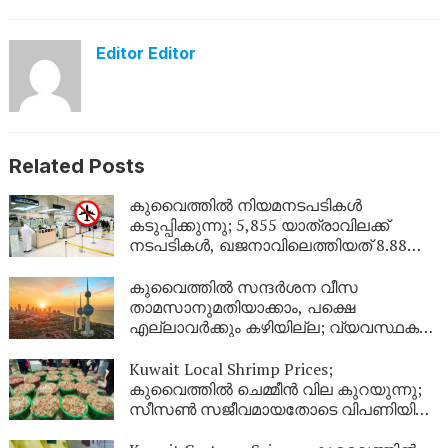
Editor Editor
Related Posts
കുവൈത്തിൽ നിയമനടപടികൾ
കടുപ്പിക്കുന്നു; 5,855 യാത്രാവിലക്ക്
നടപടികൾ, ഖജനാവിലെത്തിയത് 8.88
ലക്ഷം ദിനാർ!
കുവൈത്തിൽ സന്ദർശന വീസ
താമസാനുമതിയാക്കാം, പക്ഷെ
എല്ലാവർക്കും കഴിയില്ല; വ്യവസ്ഥകൾ
വ്യക്തമാക്കി ആഭ്യന്തര മന്ത്രാലയം
Kuwait Local Shrimp Prices;
കുവൈത്തിൽ ചെമ്മീൻ വില കുറയുന്നു;
സീസൺ സജീവമായതോടെ വിപണിയിൽ
വൻ തിരക്ക്