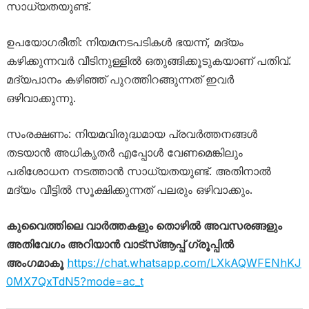
സാധ്യതയുണ്ട്.
ഉപയോഗരീതി: നിയമനടപടികൾ ഭയന്ന്, മദ്യം
കഴിക്കുന്നവർ വീടിനുള്ളിൽ ഒതുങ്ങിക്കൂടുകയാണ് പതിവ്.
മദ്യപാനം കഴിഞ്ഞ് പുറത്തിറങ്ങുന്നത് ഇവർ
ഒഴിവാക്കുന്നു.
സംരക്ഷണം: നിയമവിരുദ്ധമായ പ്രവർത്തനങ്ങൾ
തടയാൻ അധികൃതർ എപ്പോൾ വേണമെങ്കിലും
പരിശോധന നടത്താൻ സാധ്യതയുണ്ട്. അതിനാൽ
മദ്യം വീട്ടിൽ സൂക്ഷിക്കുന്നത് പലരും ഒഴിവാക്കും.
കുവൈത്തിലെ വാർത്തകളും തൊഴിൽ അവസരങ്ങളും
അതിവേഗം അറിയാൻ വാട്സ്ആപ്പ് ഗ്രൂപ്പിൽ
അംഗമാകൂ
https://chat.whatsapp.com/LXkAQWFENhKJ
0MX7QxTdN5?mode=ac_t