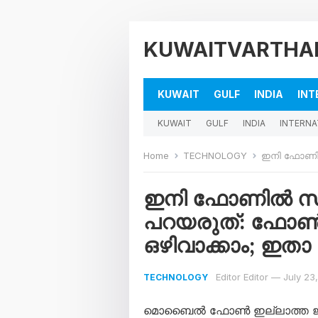
KUWAITVARTHA
KUWAIT
GULF
INDIA
INT
KUWAIT
GULF
INDIA
INTERNA
Home
TECHNOLOGY
ഇനി ഫോണിൽ സ്ഥലം 
ഇനി ഫോണിൽ സ്ഥ
പറയരുത്: ഫോൺ 
ഒഴിവാക്കാം; ഇതാ 
Editor Editor
—
July 23
TECHNOLOGY
മൊബൈൽ ഫോൺ ഇല്ലാത്ത ജീവി