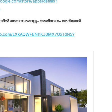
.google.com/store/apps/details?
r
തൊഴിൽ അവസരങ്ങളും അതിവേഗം അറിയാൻ
tsapp.com/LXkAQWFENhKJ0MX7QxTdN5?