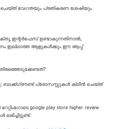
ചെയ്‌ത് വേഗതയും പ്രതികരണ ശേഷിയും
തൃ ഇന്റർഫേസ് ഉണ്ടാകുന്നതിനാൽ,
നം ഇല്ലാത്ത ആളുകൾക്കും ഈ ആപ്പ്
തിരഞ്ഞെടുക്കേണ്ടത്?
നു: ബാക്ക്‌ഗ്രൗണ്ട് പ്രോസസ്സുകൾ ക്ലീൻ ചെയ്ത്
ർ റേറ്റിംഗോടെ google play store higher review
ിച്ചിട്ടുണ്ട്.