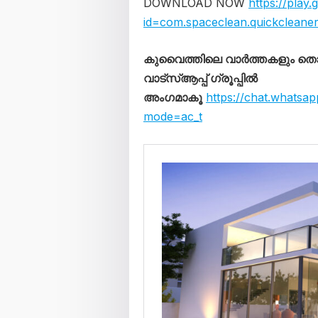
DOWNLOAD NOW
https://play
id=com.spaceclean.quickcleane
കുവൈത്തിലെ വാർത്തകളും 
വാട്സ്ആപ്പ് ഗ്രൂപ്പിൽ
അംഗമാകൂ
https://chat.wha
mode=ac_t