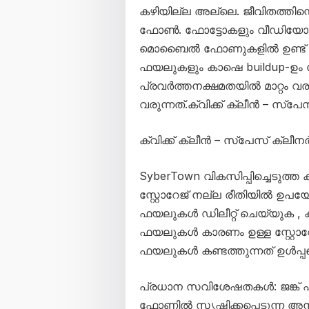
കഴിയില്ല അല്ലെ. ജീവിതത്തിന
ഫോൺ. ഫോട്ടോകളും വീഡിയോകളു
മൊബൈൽ ഫോണുകളിൽ ഉണ്ട് . ഇ
ഫയലുകളും കാഷെ buildup-ഉം
പ്രവർത്തനക്ഷമതയിൽ മാറ്റം വരു
വരുന്നത്.ക്വിക്ക് ക്ലീൻ – സ്
ക്വിക്ക് ക്ലീൻ – സ്പേസ് ക്ല
SyberTown വികസിപ്പിച്ചെടുത്ത
സ്റ്റോറേജ് നല്ല രീതിയിൽ ഉപയ
ഫയലുകൾ ഡിലീറ്റ് ചെയ്യുക , ക
ഫയലുകൾ കാരണം ഉള്ള സ്റ്റോറേജ
ഫയലുകൾ കണ്ടത്തുന്നത് ഉൾപ്
പ്രധാന സവിശേഷതകൾ: ജങ്ക്
ഫോണിൽ സൃഷ്ടിക്കപ്പെടുന്ന അ