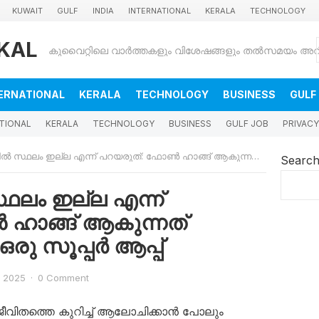
KUWAIT
GULF
INDIA
INTERNATIONAL
KERALA
TECHNOLOGY
KAL
ERNATIONAL
KERALA
TECHNOLOGY
BUSINESS
GULF
TIONAL
KERALA
TECHNOLOGY
BUSINESS
GULF JOB
PRIVACY
ഇല്ല എന്ന് പറയരുത്: ഫോൺ ഹാങ്ങ് ആകുന്നത് ഒഴിവാക്കാം; ഇതാ ഒരു സൂപ്പർ ആപ്പ്
Searc
ലം ഇല്ല എന്ന്
ഹാങ്ങ് ആകുന്നത്
ഒരു സൂപ്പർ ആപ്പ്
, 2025
·
0 Comment
തത്തെ കുറിച്ച് ആലോചിക്കാൻ പോലും