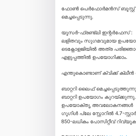
ഫോൺ പെർഫോർമൻസ് ബൂസ്റ്റ് 
മെച്ചപ്പെടുന്നു.
യൂസർ-ഫ്രണ്ട്‌ലി ഇന്റർഫേസ് :
ലളിതവും സുഗമവുമായ ഉപയോക്
ടെക്നോളജിയിൽ അത്ര പരിജ്ഞാ
എളുപ്പത്തിൽ ഉപയോഗിക്കാം.
എന്തുകൊണ്ടാണ് ക്വിക്ക് ക്ലീൻ 
ബാറ്ററി ലൈഫ് മെച്ചപ്പെടുത്തുന്
ബാറ്ററി ഉപയോഗം കുറയ്ക്കുന്നു.
ഉപയോക്തൃ അവലോകനങ്ങൾ
ഗൂഗിൾ പ്ലേ സ്റ്റോറിൽ 4.7-സ്റ്റാ
850-ലധികം പോസിറ്റീവ് റിവ്യൂകൾ ലഭ