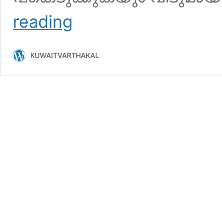
സ്വന്തമായി
reading
സ്വപ്നഭവനം
പണിയാൻ
ആഗ്രഹിക്കുന്ന
KUWAITVARTHAKAL
പ്രവാസികൾക്ക്
ഇനി
സൗജന്യമായി
1
ലക്ഷത്തിൽ
അധികം
വീടുകളുടെ
ഡിസൈനുകൾ
ഡൗൺലോഡ്
ചെയ്യാം