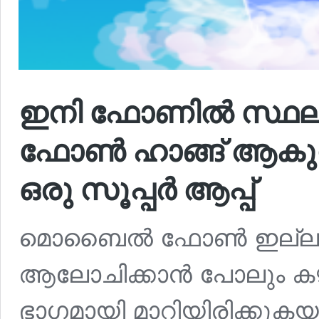
ഇനി ഫോണിൽ സ്ഥലം 
ഫോൺ ഹാങ്ങ് ആകുന്ന
ഒരു സൂപ്പർ ആപ്പ്
മൊബൈൽ ഫോൺ ഇല്ലാത്ത 
ആലോചിക്കാൻ പോലും കഴി
ഭാഗമായി മാറിയിരിക്