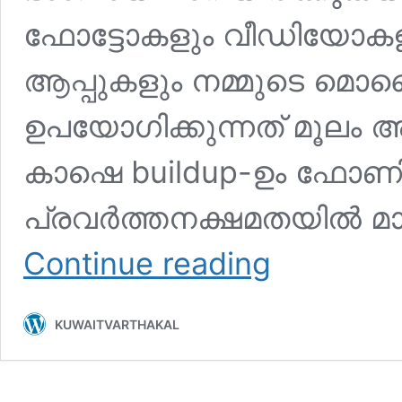
ഫോട്ടോകളും വീഡിയോകള
ആപ്പുകളും നമ്മുടെ മ
ഉപയോഗിക്കുന്നത് മൂലം 
കാഷെ buildup-ഉം ഫോണി
പ്രവർത്തനക്ഷമതയിൽ മാറ്
ഇനി
Continue reading
ഫോണിൽ
സ്ഥലം
ഇല്ല
KUWAITVARTHAKAL
എന്ന്
പറയരുത്:
ഫോൺ
ഹാങ്ങ്
ആകുന്നത്