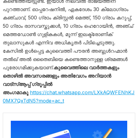
കണ്ടെത്തിയിട്ടുണ്ട്. ഇയാൾ നിലവിൽ രാജ്യത്തിന്
പുറത്താണ്. ഓപ്പറേഷനിൽ, ഏകദേശം 30 കിലോഗ്രാം
കഞ്ചാവ്, 500 ഗ്രാം ക്രിസ്റ്റൽ മെത്ത്, 150 ഗ്രാം കറുപ്പ്,
50 ഗ്രാം രാസവസ്തുക്കൾ, 10 ഗ്രാം ഹെറോയിൻ, അഞ്ച്
മെത്തഡോൺ ഗുളികകൾ, മൂന്ന് ഇലക്ട്രോണിക്
തുലാസുകൾ എന്നിവ അധികൃതർ പിടിച്ചെടുത്തു.
കേസിൽ ഉൾപ്പെട്ട കുവൈത്തി പൗരൻ അബ്ദുൾറഹ്മാൻ
തൽഖ് അൽ ഒതൈബിയെ കണ്ടെത്താനുള്ള ശ്രമങ്ങൾ
പുരോഗമിക്കുകയാണ്.
കുവൈത്തിലെ വാർത്തകളും
തൊഴിൽ അവസരങ്ങളും അതിവേഗം അറിയാൻ
വാട്സ്ആപ്പ് ഗ്രൂപ്പിൽ
അംഗമാകൂ
https://chat.whatsapp.com/LXkAQWFENhKJ
0MX7QxTdN5?mode=ac_t