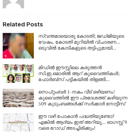
Related Posts
സ്വന്തമായൊരു കോടതി; ജഡ്ജിയുടെ
വേഷം, കോടതി മുറിയിൽ വിചാരണ…
ഒടുവിൽ കോടികളുടെ തട്ടിപ്പുമായി
യുവാവ് പിടിയിൽ!
മിഡിൽ ഈസ്റ്റിലെ കരുത്തൻ
സി.ഇ.ഒമാരിൽ ആറ് കുവൈത്തികൾ;
ഫോർബ്സ് പട്ടികയിൽ തിളങ്ങി
കുവൈത്ത്!
സെപ്റ്റംബർ 1-നകം വീട് ഒഴിയണം!
കുവൈത്തിൽ ഈ പ്രദേശത്ത് കഴിയുന്ന
509 കുടുംബങ്ങൾക്ക് സർക്കാർ നോട്ടീസ്
ഈ വഴി പോകാൻ പദ്ധതിയുണ്ടോ?
എങ്കിൽ ആദ്യം ഇത് അറിയൂ… ഓഗസ്റ്റ് 9
വരെ റോഡ് അടച്ചിരിക്കും!