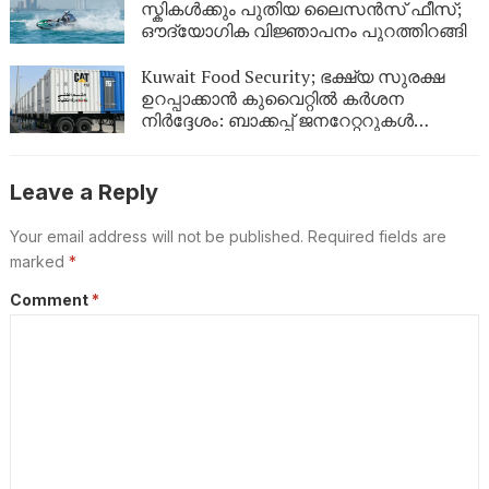
കാണണം’ എന്ന് കണ്ണീരോടെ മകൾ
സ്കികൾക്കും പുതിയ ലൈസൻസ് ഫീസ്;
ഔദ്യോഗിക വിജ്ഞാപനം പുറത്തിറങ്ങി
Kuwait Food Security; ഭക്ഷ്യ സുരക്ഷ
ഉറപ്പാക്കാൻ കുവൈറ്റിൽ കർശന
നിർദ്ദേശം: ബാക്കപ്പ് ജനറേറ്ററുകൾ
നിർബന്ധമാക്കി
Leave a Reply
Your email address will not be published.
Required fields are
marked
*
Comment
*