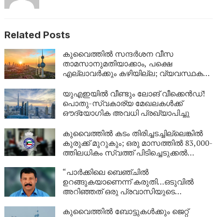
Related Posts
കുവൈത്തിൽ സന്ദർശന വീസ
താമസാനുമതിയാക്കാം, പക്ഷെ
എല്ലാവർക്കും കഴിയില്ല; വ്യവസ്ഥകൾ
വ്യക്തമാക്കി ആഭ്യന്തര മന്ത്രാലയം
യുഎഇയിൽ വീണ്ടും ലോങ് വീക്കെൻഡ്!
പൊതു-സ്വകാര്യ മേഖലകൾക്ക്
ഔദ്യോഗിക അവധി പ്രഖ്യാപിച്ചു
കുവൈത്തിൽ കടം തിരിച്ചടച്ചില്ലെങ്കിൽ
കുരുക്ക് മുറുകും; ഒരു മാസത്തിൽ 83,000-
ത്തിലധികം സ്വത്ത് പിടിച്ചെടുക്കൽ
നടപടികൾ!
“പാർക്കിലെ ബെഞ്ചിൽ
ഉറങ്ങുകയാണെന്ന് കരുതി…ഒടുവിൽ
അറിഞ്ഞത് ഒരു പ്രവാസിയുടെ
അവസാന യാത്ര; ഏഴ് വർഷം
യുഎഇയിലെ തെരുവിൽ; ‘വാപ്പയെ
കുവൈത്തിൽ ബോട്ടുകൾക്കും ജെറ്റ്