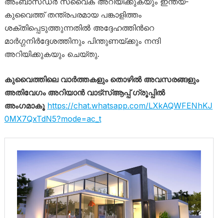
അംബാസഡർ സ്വൈക അറിയിക്കുകയും ഇന്ത്യ-
കുവൈത്ത് തന്ത്രപരമായ പങ്കാളിത്തം
ശക്തിപ്പെടുത്തുന്നതിൽ അദ്ദേഹത്തിൻറെ
മാർഗ്ഗനിർദ്ദേശത്തിനും പിന്തുണയ്ക്കും നന്ദി
അറിയിക്കുകയും ചെയ്തു.
കുവൈത്തിലെ വാർത്തകളും തൊഴിൽ അവസരങ്ങളും
അതിവേഗം അറിയാൻ വാട്സ്ആപ്പ് ഗ്രൂപ്പിൽ
അംഗമാകൂ
https://chat.whatsapp.com/LXkAQWFENhKJ
0MX7QxTdN5?mode=ac_t