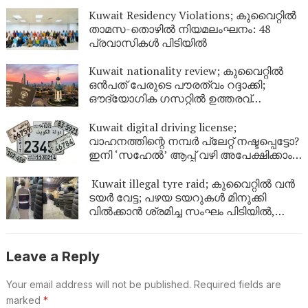
Kuwait Residency Violations; കുവൈറ്റിൽ
താമസ-തൊഴിൽ നിയമലംഘനം: 48
പ്രവാസികൾ പിടിയിൽ
Kuwait nationality review; കുവൈറ്റിൽ
ഒൻപത് പേരുടെ പൗരത്വം റദ്ദാക്കി;
ഔദ്യോഗിക ഗസറ്റിൽ ഉത്തരവ്
പുറത്തിറങ്ങി
Kuwait digital driving license;
വാഹനത്തിന്റെ നമ്പര്‍ പ്ലേറ്റ് നഷ്ടപ്പെട്ടോ?
ഇനി ‘സഹേൽ’ ആപ്പ് വഴി അപേക്ഷിക്കാം;
കുവൈറ്റിൽ പുതിയ ഡിജിറ്റൽ സേവനം
ഉടൻ
Kuwait illegal tyre raid; കുവൈറ്റിൽ വൻ
ടയർ വേട്ട; പഴയ ടയറുകൾ മിനുക്കി
വിൽക്കാൻ ശ്രമിച്ച സംഘം പിടിയിൽ,
പിടിച്ചെടുത്തത് ആയിരത്തിലധികം
ടയറുകൾ
Leave a Reply
Your email address will not be published.
Required fields are
marked
*