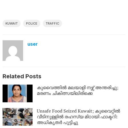
KUWAIT
POLICE
TRAFFIC
user
Related Posts
കുവൈത്തിൽ മലയാളി നഴ്സ് അന്തരിച്ചു;
മരണം ചികിത്സയിലിരിക്കെ
Unsafe Food Seized Kuwait; കുവൈറ്റിൽ
വീടിനുള്ളിൽ രഹസ്യ മിഠായി ഫാക്ടറി:
അധികൃതർ പൂട്ടിച്ചു