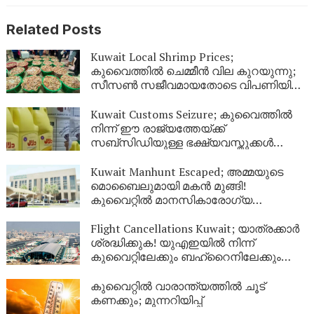
Related Posts
Kuwait Local Shrimp Prices;
കുവൈത്തിൽ ചെമ്മീൻ വില കുറയുന്നു;
സീസൺ സജീവമായതോടെ വിപണിയിൽ
വൻ തിരക്ക്
Kuwait Customs Seizure; കുവൈത്തിൽ
നിന്ന് ഈ രാജ്യത്തേയ്ക്ക്
സബ്സിഡിയുള്ള ഭക്ഷ്യവസ്തുക്കൾ
കടത്താനുള്ള ശ്രമം തടഞ്ഞു
Kuwait Manhunt Escaped; അമ്മയുടെ
മൊബൈലുമായി മകൻ മുങ്ങി!
കുവൈറ്റിൽ മാനസികാരോഗ്യ
കേന്ദ്രത്തിൽ നിന്ന് ചാടിപ്പോയ
യുവാവിനായി പോലീസ് തിരച്ചിൽ
Flight Cancellations Kuwait; യാത്രക്കാർ
ശ്രദ്ധിക്കുക! യുഎഇയിൽ നിന്ന്
കുവൈറ്റിലേക്കും ബഹ്‌റൈനിലേക്കും
വിമാനങ്ങൾ റദ്ദാക്കി; പുതിയ വിവരങ്ങൾ
ഇങ്ങനെ
കുവൈറ്റിൽ വാരാന്ത്യത്തിൽ ചൂട്
കണക്കും; മുന്നറിയിപ്പ്