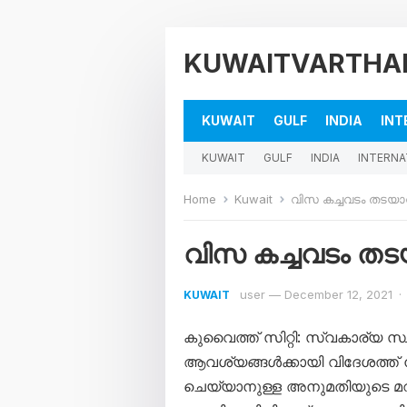
KUWAITVARTHA
KUWAIT
GULF
INDIA
INT
KUWAIT
GULF
INDIA
INTERNA
Home
Kuwait
വിസ കച്ചവടം തടയാന
വിസ കച്ചവടം തടയ
user
—
December 12, 2021
·
KUWAIT
കുവൈത്ത് സിറ്റി: സ്വകാര്യ സ
ആവശ്യങ്ങള്‍ക്കായി വിദേശത്ത് ന
ചെയ്യാനുള്ള അനുമതിയുടെ മറ