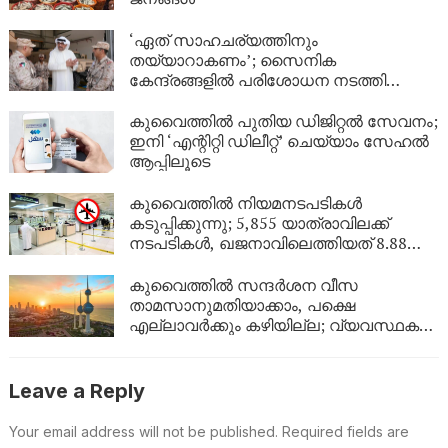
‘ഏത് സാഹചര്യത്തിനും
തയ്യാറാകണം’; സൈനിക
കേന്ദ്രങ്ങളിൽ പരിശോധന നടത്തി
കുവൈത്ത് പ്രതിരോധമന്ത്രി
കുവൈത്തിൽ പുതിയ ഡിജിറ്റൽ സേവനം;
ഇനി ‘എന്റിറ്റി ഡിലീറ്റ്’ ചെയ്യാം സേഹൽ
ആപ്പിലൂടെ
കുവൈത്തിൽ നിയമനടപടികൾ
കടുപ്പിക്കുന്നു; 5,855 യാത്രാവിലക്ക്
നടപടികൾ, ഖജനാവിലെത്തിയത് 8.88
ലക്ഷം ദിനാർ!
കുവൈത്തിൽ സന്ദർശന വീസ
താമസാനുമതിയാക്കാം, പക്ഷെ
എല്ലാവർക്കും കഴിയില്ല; വ്യവസ്ഥകൾ
വ്യക്തമാക്കി ആഭ്യന്തര മന്ത്രാലയം
Leave a Reply
Your email address will not be published.
Required fields are