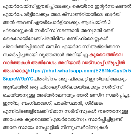
എയർവേയ്സ് ഈജിപ്തിലേക്കും കെയ്‌റോ ഇന്റർനാഷണൽ
എയർപോർട്ടിലേക്കും അലക്‌സാണ്ട്രിയയിലെ ബുർജ്
അൽ അറബ് എയർപോർട്ടിലേക്കും ആഴ്ചയിൽ 3
ഫ്ലൈറ്റുകൾ സർവീസ് നടത്താൻ അനുമതി തേടി
കൈറോയിലേക്ക് പ്രതിദിനം രണ്ട് ഫ്ലൈറ്റുകൾ
പ്രവർത്തിപ്പിക്കാൻ ജസീറ എയർവേസ് അഭ്യർത്ഥന
സമർപ്പിച്ചതായി വൃത്തങ്ങൾ അറിയിച്ചു.
കുവൈത്തിലെ
വാർത്തകൾ അതിവേഗം അറിയാൻ വാട്സാപ്പ് ഗ്രൂപ്പിൽ
അംഗമാകൂ
https://chat.whatsapp.com/E281NcCysDr5
8iupcW9pYC
പ്രതിദിനം ഒരു ഫ്ലൈറ്റ് ഇന്ത്യയിലേക്കും
ആഴ്ചയിൽ ഒരു ഫ്ലൈറ്റ് ശ്രീലങ്കയിലേക്കും സർവീസ്
ചെയ്യാനുള്ള അഭ്യർത്ഥനയും അൽ ജസീറ സമർപ്പിച്ചു.
ഇന്ത്യ, ബംഗ്ലാദേശ്, പാകിസ്ഥാൻ, ശ്രീലങ്ക
എന്നിവിടങ്ങളിലേക്ക് വിമാന സർവീസുകൾ നടത്താനുള്ള
അപേക്ഷ കുവൈത്ത് എയർവേയ്‌സും സമർപ്പിച്ചിട്ടുണ്ട്
അതേ സമയം നേപ്പാളിൽ നിന്നുംസർവീസുകൾ