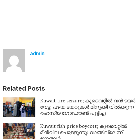
admin
Related Posts
Kuwait tire seizure; കുവൈറ്റിൽ വൻ ടയർ
വേട്ട; പഴയ ടയറുകൾ മിനുക്കി വിൽക്കുന്ന
രഹസ്യ ഗോഡൗൺ പൂട്ടിച്ചു
Kuwait fish price boycott; കുവൈറ്റിൽ
മീൻവില പൊള്ളുന്നു! വാങ്ങില്ലെന്ന്
ജനങ്ങൾ