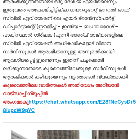
ആരംഭിക്കുന്നതിനായി ഒരു ദേശീയ എയർലൈനും
ഇതുവരെ അപേക്ഷിച്ചിട്ടില്ല.ഡയറക്ടറേറ്റ് ജനറൽ ഓഫ്
സിവിൽ ഏവിയേഷനിലെ എയർ ട്രാൻസ്പോർട്ട്
ഡിപ്പാർട്ട്മെന്റ് (ഈജിപ്ത് – ഇന്ത്യ – ബംഗ്ലാദേശ് –
പാകിസ്ഥാൻ ശ്രീലങ്ക )എന്നീ അഞ്ച് രാജ്യങ്ങളിലെ
സിവിൽ ഏവിയേഷൻ അധികാരികളോട് വിമാന
സർവീസുകൾ ആരംഭിക്കാനുള്ള അനുമതിക്കായി
ആവശ്യപ്പെട്ടിട്ടുണ്ടെന്നും ഇതിന് പച്ചക്കൊടി
ലഭിക്കുന്നതോടെ കുവൈത്തിലേക്കുള്ള സർവീസുകൾ
ആരംഭിക്കാൻ കഴിയുമെന്നും വൃത്തങ്ങൾ വ്യക്തമാക്കി
കുവൈത്തിലെ വാർത്തകൾ അതിവേഗം അറിയാൻ
വാട്സാപ്പ് ഗ്രൂപ്പിൽ
അംഗമാകൂ
https://chat.whatsapp.com/E281NcCysDr5
8iupcW9pYC