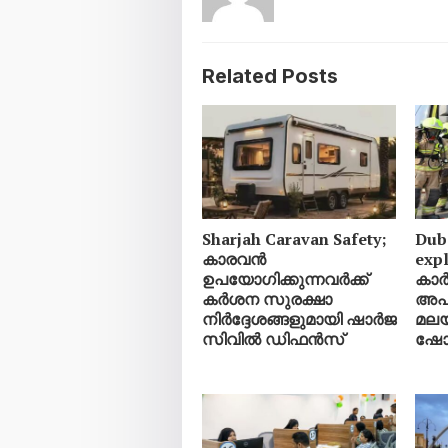
Related Posts
Sharjah Caravan Safety;
Duba
കാരവൻ
exp
ഉപയോഗിക്കുന്നവർക്ക്
കാർ
കർശന സുരക്ഷാ
അപക
നിർദ്ദേശങ്ങളുമായി ഷാർജ
മലയ
സിവിൽ ഡിഫൻസ്
ഷോറ