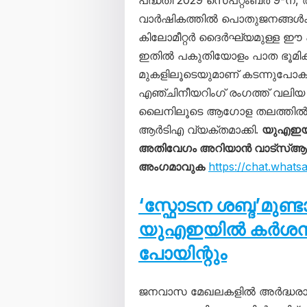
പദ്ധതി 2029 സെപ്റ്റംബർ 9-ന
വാർഷികത്തിൽ പൊതുജനങ്ങൾക്കായ
കിലോമീറ്റർ ദൈർഘ്യമുള്ള ഈ 
ഇതിൽ പകുതിയോളം പാത ഭൂമിക്കടി
മുകളിലൂടെയുമാണ് കടന്നുപോകുന്
എഞ്ചിനീയറിംഗ് രംഗത്ത് വലിയ ക
ലൈനിലൂടെ ആഗോള തലത്തിൽ പു
ആർടിഎ വ്യക്തമാക്കി.
യുഎഇയി
അതിവേഗം അറിയാൻ വാട്സ്ആപ്പ്
അംഗമാവുക
https://chat.wha
‘സ്ഫോടന ശബ്ദ’മുണ്
യുഎഇയിൽ കർശന നട
പോയിന്റും
ജനവാസ മേഖലകളിൽ അർദ്ധരാത