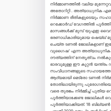
നിർമ്മാണത്തിൽ വലിയ മുന്നേറ്റ
അതോറിറ്റി . അത്യാധുനിക എഞ്ച
നിർമ്മാണ രീതികളുടെയും സഹാ
റെക്കോർഡ് വേഗത്തിൽ പൂർത്തി
മാസങ്ങൾക്ക് മുമ്പ് യുഎഇ വൈസ
ഭരണാധികാരിയുമായ ഷെയ്ഖ് മു
ചെയ്ത ടണൽ ജോലികളാണ് ഇപ്പോൾ 
വുഗൈഷ’ എന്ന അത്യാധുനിക
ദൗത്യത്തിന് നേതൃത്വം നൽകുന്നത
ഭാരവുമുള്ള ഈ കൂറ്റൻ യന്ത്രം
സംവിധാനങ്ങളുടെ സഹായത്തോടെ
ആദ്യമായി മെട്രോ ടണൽ നിർമ്മാ
തോതിലായിരുന്നു പുരോഗതിയെങ്
വരെ തുരങ്കം നിർമ്മിച്ച് പുതിയ 
പൂർത്തിയാക്കേണ്ട ജോലികൾ വെ
പൂർത്തിയാക്കിയത്. 18 ബില്യൺ