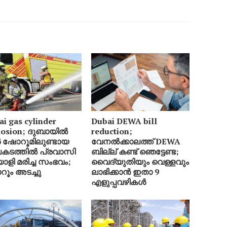
i gas cylinder
Dubai DEWA bill
losion; ദുബായിൽ
reduction;
 ഷോറൂമിലുണ്ടായ
വേനൽക്കാലത്ത് DEWA
ടത്തിൽ പ്രവാസി
ബില്ല് കണ്ട് ഞെട്ടേണ്ട;
ാളി മരിച്ച സംഭവം;
വൈദ്യുതിയും വെള്ളവും
ൂം അടച്ചു
ലാഭിക്കാൻ ഇതാ 9
എളുപ്പവഴികൾ