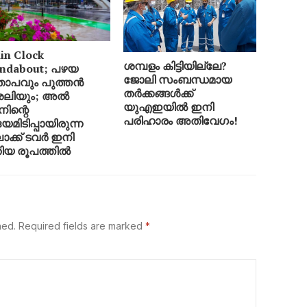
in Clock
ശമ്പളം കിട്ടിയില്ലേ?
ndabout; പഴയ
ജോലി സംബന്ധമായ
താപവും പുത്തൻ
തർക്കങ്ങൾക്ക്
ലിയും; അൽ
യുഎഇയിൽ ഇനി
ന്റെ
പരിഹാരം അതിവേഗം!
മിടിപ്പായിരുന്ന
ോക്ക് ടവർ ഇനി
ിയ രൂപത്തിൽ
hed.
Required fields are marked
*