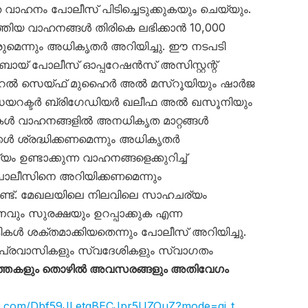
െ വാഹനം പോലീസ് പിടിച്ചെടുക്കുകയും ചെയ്യും.
്തിയ വാഹനങ്ങൾ തിരികെ ലഭിക്കാൻ 10,000
ുമെന്നും അധികൃതർ അറിയിച്ചു. ഈ നടപടി
ുബായ് പോലീസ് ഓപ്പറേഷൻസ് അസിസ്റ്റന്റ്
റൽ സെയ്ഫ് മുഹൈർ അൽ മസ്‌റൂയിയും ഷാർജ
ഡയറക്ടർ ബ്രിഗേഡിയർ ഖലീഫ അൽ ഖസൂനിയും
ട്ടികൾ വാഹനങ്ങളിൽ അനധികൃത മാറ്റങ്ങൾ
ക്കൾ ശ്രദ്ധിക്കണമെന്നും അധികൃതർ
ം ഉണ്ടാക്കുന്ന വാഹനങ്ങളെക്കുറിച്ച്
ലീസിനെ അറിയിക്കണമെന്നും
്ടുണ്ട്. മേഖലയിലെ നിലവിലെ സാഹചര്യം
വും സുരക്ഷയും ഉറപ്പാക്കുക എന്ന
ൾ ശക്തമാക്കിയതെന്നും പോലീസ് അറിയിച്ചു.
പ്രവാസികളും സ്വദേശികളും സ്വാഗതം
്തകളും തൊഴിൽ അവസരങ്ങളും അതിവേഗം
app.com/Dbf59JLetgBECJpr5UZOuZ?mode=gi_t