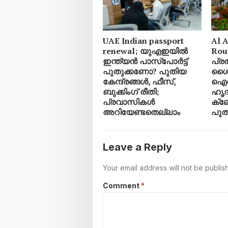
UAE Indian passport
Al A
renewal; യുഎഇയിൽ
Rou
ഇന്ത്യൻ പാസ്‌പോർട്ട്
പ്ര
പുതുക്കണോ? പുതിയ
ശൈ
കേന്ദ്രങ്ങൾ, ഫീസ്,
ഐനി
ബുക്കിംഗ് രീതി;
ഹൃദയ
പ്രവാസികൾ
ക്ല
അറിയേണ്ടതെല്ലാം
പുത
Leave a Reply
Your email address will not be publis
Comment
*