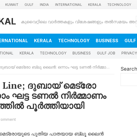
KUWAIT
GULF
INDIA
INTERNATIONAL
KERALA
TECHNOLOGY
KAL
ERNATIONAL
KERALA
TECHNOLOGY
BUSINESS
GULF
TIONAL
KERALA
TECHNOLOGY
BUSINESS
GULF JOB
PRIVACY
മെട്രോ ബ്ലൂ ലൈൻ: ഒന്നാം ഘട്ട ടണൽ നിർമ്മാണം റെക്കോർഡ് വേഗത്തിൽ പൂർത്തിയായി
Searc
e Line; ദുബായ് മെട്രോ
ാം ഘട്ട ടണൽ നിർമ്മാണം
്തിൽ പൂർത്തിയായി
Comment
ായ് മെട്രോയുടെ പുതിയ പാതയായ ബ്ലൂ ലൈൻ