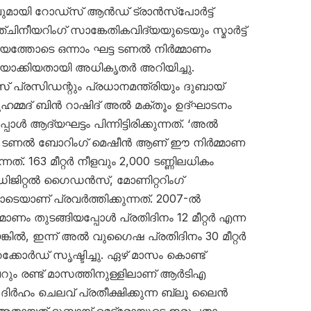
വുമായി റോഡ്‌സ് ആൻഡ് ട്രാൻസ്‌പോർട്ട്
ിനീയറിംഗ് സാങ്കേതികവിദ്യയുടെയും സ്മാർട്ട്
യത്തോടെ ഒന്നാം ഘട്ട ടണൽ നിർമ്മാണം
യാക്കിയതായി അധികൃതർ അറിയിച്ചു.
് പ്രസിഡന്റും പ്രധാനമന്ത്രിയും ദുബായ്
ഹമ്മദ് ബിൻ റാഷിദ് അൽ മക്തൂം ഉദ്ഘാടനം
ആദ്യഘട്ടം പിന്നിട്ടിരിക്കുന്നത്. ‘അൽ
 ടണൽ ബോറിംഗ് മെഷീൻ ആണ് ഈ നിർമ്മാണ
്. 163 മീറ്റർ നീളവും 2,000 ടണ്ണിലധികം
 ഡിജിറ്റൽ ഗൈഡൻസ്, മോണിറ്ററിംഗ്
യാണ് പ്രവർത്തിക്കുന്നത്. 2007-ൽ
ണം തുടങ്ങിയപ്പോൾ പ്രതിദിനം 12 മീറ്റർ എന്ന
കിൽ, ഇന്ന് അൽ വുഗൈഷ പ്രതിദിനം 30 മീറ്റർ
റെക്കോർഡ് സൃഷ്ടിച്ചു. ഏഴ് മാസം കൊണ്ട്
റും രണ്ട് മാസത്തിനുള്ളിലാണ് ആർടിഎ
 ദിർഹം ചെലവ് പ്രതീക്ഷിക്കുന്ന ബ്ലൂ ലൈൻ