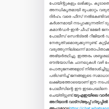
പോയിന്റുകളും ലഭിക്കും. കൂടാത
അനധികൃതമായി രൂപമാറ്റം വരുത
ദിർഹം വരെ ഫീസ് നൽകേണ്ടിവര
കർശനമായി നടപ്പാക്കുന്നതിന് ദ
കമാൻഡർ-ഇൻ-ചീഫ് മേജർ ജന
പോലീസ് സെൻട്രൽ റീജിയൻ 
നേതൃത്വമൊരുക്കുന്നുണ്ട്. കു
വരുത്തുന്നില്ലെന്ന് മാതാപിതാ
അഭ്യർത്ഥിച്ചു. ഇത്തരം ശബ്ദശല്യ
ഔദ്യോഗിക ചാനലുകൾ വഴി പോ
പൊതുജനങ്ങളോട് നിർദേശിച്ചിട
പരിഗണിച്ച് ജനങ്ങളുടെ സമാധാന
ലക്ഷ്യത്തോടെയാണ് ഈ നടപടിക
പോലീസിന്റെ ഈ ഇടപെടലിനെ 
ചെയ്തിട്ടുണ്ട്.
യുഎഇയിലെ വാർത
അറിയാൻ വാട്സ്ആപ്പ് ഗ്രൂപ്പിൽ
അംഗമാവു
https://chat.whats