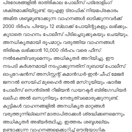
പ്രദേശങ്ങളിൽ രാത്രികാല പോലീസ് പട്രോളിംഗ്
ശക്തമാക്കിയിട്ടുണ്ട്. യുഎഇ ട്രാഫിക് നിയമപ്രകാരം
അമിത ശബ്ദമുണ്ടാക്കുന്ന വാഹനങ്ങൾ ഓടിക്കുന്നവർക്ക്
2000 ദിർഹം പിഴയും 12 ബ്ലാക്ക് പോയിന്റുകളും ലഭിക്കും.
കൂടാതെ വാഹനം പോലീസ് പിടിച്ചെടുക്കുകയും ചെയ്യും.
അനധികൃതമായി രൂപമാറ്റം വരുത്തിയ വാഹനങ്ങൾ
തിരികെ ലഭിക്കാൻ 10,000 ദിർഹം വരെ ഫീസ്
നൽകേണ്ടിവരുമെന്നും അധികൃതർ അറിയിച്ചു. ഈ
നടപടി കർശനമായി നടപ്പാക്കുന്നതിന് ദുബായ് പോലീസ്
ഓപ്പറേഷൻസ് അസിസ്റ്റന്റ് കമാൻഡർ-ഇൻ-ചീഫ് മേജർ
ജനറൽ സെയ്ഫ് മുഹൈർ അൽ മസ്‌റൂയിയും ഷാർജ
പോലീസ് സെൻട്രൽ റീജിയൻ ഡയറക്ടർ ബ്രിഗേഡിയർ
ഖലീഫ അൽ ഖസൂനിയും നേതൃത്വമൊരുക്കുന്നുണ്ട്.
കുട്ടികൾ വാഹനങ്ങളിൽ അനധികൃത മാറ്റങ്ങൾ
വരുത്തുന്നില്ലെന്ന് മാതാപിതാക്കൾ ശ്രദ്ധിക്കണമെന്നും
അധികൃതർ അഭ്യർത്ഥിച്ചു. ഇത്തരം ശബ്ദശല്യം
ഉണ്ടാക്കുന്ന വാഹനങ്ങളെക്കുറിച്ച് ഔദ്യോഗിക