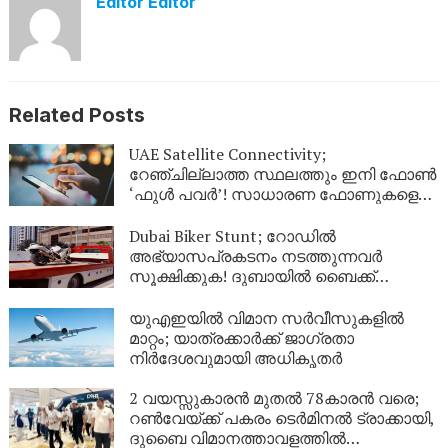
Editor Editor
Related Posts
UAE Satellite Connectivity;
റേഞ്ചില്ലാത്ത സ്ഥലത്തും ഇനി ഫോൺ
‘ഫുൾ പവർ’! സാധാരണ ഫോണുകളെ
ഉപഗ്രഹവുമായി ബന്ധിപ്പിച്ച്
യുഎഇയുടെ വിപ്ലവം
Dubai Biker Stunt; റോഡിൽ
അഭ്യാസപ്രകടനം നടത്തുന്നവർ
സൂക്ഷിക്കുക! ദുബായിൽ ബൈക്ക്
യാത്രികന് എട്ടിന്റെ പണി നൽകി
പോലീസ്
യുഎഇയിൽ വിമാന സർവീസുകളിൽ
മാറ്റം; യാത്രക്കാർക്ക് ജാഗ്രതാ
നിർദേശവുമായി അധികൃതർ
2 വയസ്സുകാരൻ മുതൽ 78കാരൻ വരെ;
റൺവേയ്ക്ക് പകരം ടെർമിനൽ ട്രാക്കായി,
ദുബൈ വിമാനത്താവളത്തിൽ