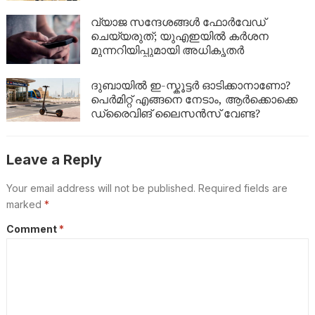
‘മല്ലത്തോൺ’ ആവേശം!
വ്യാജ സന്ദേശങ്ങൾ ഫോർവേഡ്
ചെയ്യരുത്; യുഎഇയിൽ കർശന
മുന്നറിയിപ്പുമായി അധികൃതർ
ദുബായിൽ ഇ-സ്കൂട്ടർ ഓടിക്കാനാണോ?
പെർമിറ്റ് എങ്ങനെ നേടാം, ആർക്കൊക്കെ
ഡ്രൈവിങ് ലൈസൻസ് വേണ്ട?
Leave a Reply
Your email address will not be published.
Required fields are
marked
*
Comment
*