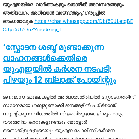
യുഎഇയിലെ വാർത്തകളും തൊഴിൽ അവസരങ്ങളും
അതിവേഗം അറിയാൻ വാട്സ്ആപ്പ് ഗ്രൂപ്പിൽ
അംഗമാവുക
https://chat.whatsapp.com/Dbf59JLetgBE
CJpr5UZOuZ?mode=gi_t
‘സ്ഫോടന ശബ്ദ’മുണ്ടാക്കുന്ന
വാഹനങ്ങൾക്കെതിരെ
യുഎഇയിൽ കർശന നടപടി;
പിഴയും 12 ബ്ലാക്ക് പോയിന്റും
ജനവാസ മേഖലകളിൽ അർദ്ധരാത്രിയിൽ സ്ഫോടനത്തിന്
സമാനമായ ശബ്ദമുണ്ടാക്കി ജനങ്ങളിൽ പരിഭ്രാന്തി
സൃഷ്ടിക്കുന്ന വിധത്തിൽ നിയമവിരുദ്ധമായി രൂപമാറ്റം
വരുത്തിയ കാറുകളുടെയും മോട്ടോർ
സൈക്കിളുകളുടെയും യുഎഇ പോലീസ് കർശന
നടപടികൾ ആരംഭിച്ചു. മേഖലയിലെ സംഘർഷാവസ്ഥ