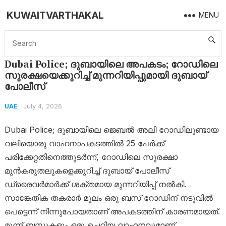
KUWAITVARTHAKAL
MENU
Home
UAE
Dubai Police; ദുബായിലെ അപകടം; റോഡിലെ സുരക്ഷയെക്കുറിച്ച് മുന്നറിയിപ്പുമായി ദുബായ് പോലീസ്
Dubai Police; ദുബായിലെ അപകടം; റോഡിലെ
സുരക്ഷയെക്കുറിച്ച് മുന്നറിയിപ്പുമായി ദുബായ്
പോലീസ്
July 4, 2026
UAE
Dubai Police; ദുബായിലെ ജെബൽ അലി റോഡിലുണ്ടായ
വലിയൊരു വാഹനാപകടത്തിൽ 25 പേർക്ക്
പരിക്കേറ്റതിനെത്തുടർന്ന്, റോഡിലെ സുരക്ഷാ
മുൻകരുതലുകളെക്കുറിച്ച് ദുബായ് പോലീസ്
ഡ്രൈവർമാർക്ക് ശക്തമായ മുന്നറിയിപ്പ് നൽകി.
സാങ്കേതിക തകരാർ മൂലം ഒരു ബസ് റോഡിന് നടുവിൽ
പെട്ടെന്ന് നിന്നുപോയതാണ് അപകടത്തിന് കാരണമായത്.
മൂന്ന് ബസ്സുകളും ഒരു ചെറിയ വാഹനവുമാണ്