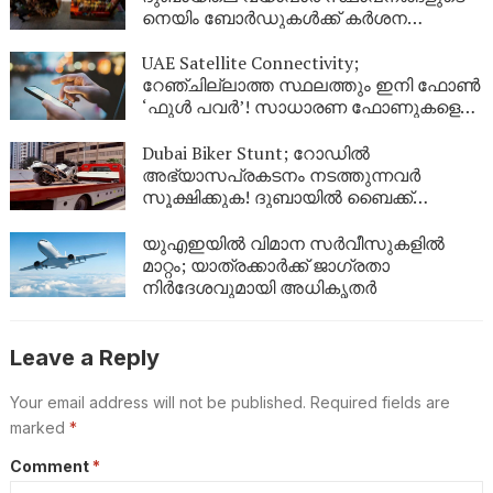
നെയിം ബോർഡുകൾക്ക് കർശന
നിയന്ത്രണം; പുതിയ മാർഗനിർദ്ദേശങ്ങൾ
UAE Satellite Connectivity;
റേഞ്ചില്ലാത്ത സ്ഥലത്തും ഇനി ഫോൺ
‘ഫുൾ പവർ’! സാധാരണ ഫോണുകളെ
ഉപഗ്രഹവുമായി ബന്ധിപ്പിച്ച്
യുഎഇയുടെ വിപ്ലവം
Dubai Biker Stunt; റോഡിൽ
അഭ്യാസപ്രകടനം നടത്തുന്നവർ
സൂക്ഷിക്കുക! ദുബായിൽ ബൈക്ക്
യാത്രികന് എട്ടിന്റെ പണി നൽകി
പോലീസ്
യുഎഇയിൽ വിമാന സർവീസുകളിൽ
മാറ്റം; യാത്രക്കാർക്ക് ജാഗ്രതാ
നിർദേശവുമായി അധികൃതർ
Leave a Reply
Your email address will not be published.
Required fields are
marked
*
Comment
*