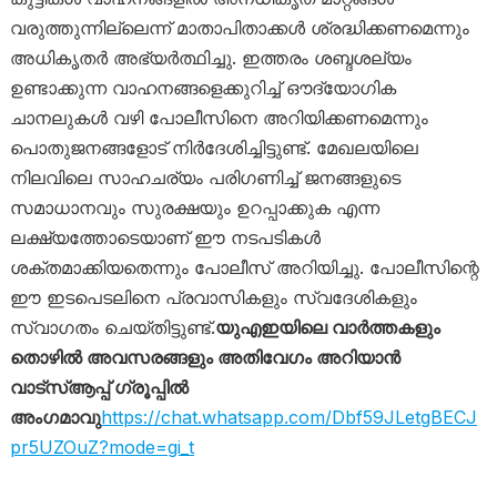
വരുത്തുന്നില്ലെന്ന് മാതാപിതാക്കൾ ശ്രദ്ധിക്കണമെന്നും
അധികൃതർ അഭ്യർത്ഥിച്ചു. ഇത്തരം ശബ്ദശല്യം
ഉണ്ടാക്കുന്ന വാഹനങ്ങളെക്കുറിച്ച് ഔദ്യോഗിക
ചാനലുകൾ വഴി പോലീസിനെ അറിയിക്കണമെന്നും
പൊതുജനങ്ങളോട് നിർദേശിച്ചിട്ടുണ്ട്. മേഖലയിലെ
നിലവിലെ സാഹചര്യം പരിഗണിച്ച് ജനങ്ങളുടെ
സമാധാനവും സുരക്ഷയും ഉറപ്പാക്കുക എന്ന
ലക്ഷ്യത്തോടെയാണ് ഈ നടപടികൾ
ശക്തമാക്കിയതെന്നും പോലീസ് അറിയിച്ചു. പോലീസിന്റെ
ഈ ഇടപെടലിനെ പ്രവാസികളും സ്വദേശികളും
സ്വാഗതം ചെയ്തിട്ടുണ്ട്.
യുഎഇയിലെ വാർത്തകളും
തൊഴിൽ അവസരങ്ങളും അതിവേഗം അറിയാൻ
വാട്സ്ആപ്പ് ഗ്രൂപ്പിൽ
അംഗമാവു
https://chat.whatsapp.com/Dbf59JLetgBECJ
pr5UZOuZ?mode=gi_t