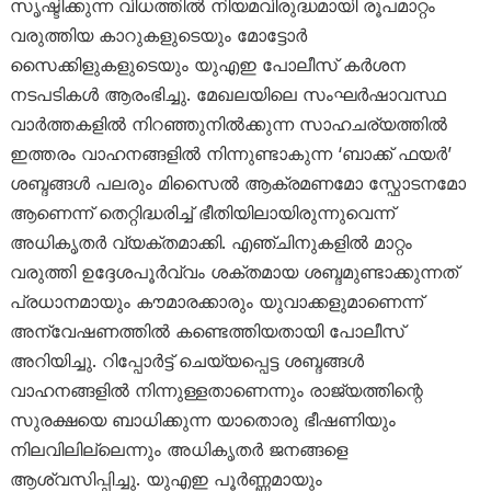
സൃഷ്ടിക്കുന്ന വിധത്തിൽ നിയമവിരുദ്ധമായി രൂപമാറ്റം
വരുത്തിയ കാറുകളുടെയും മോട്ടോർ
സൈക്കിളുകളുടെയും യുഎഇ പോലീസ് കർശന
നടപടികൾ ആരംഭിച്ചു. മേഖലയിലെ സംഘർഷാവസ്ഥ
വാർത്തകളിൽ നിറഞ്ഞുനിൽക്കുന്ന സാഹചര്യത്തിൽ
ഇത്തരം വാഹനങ്ങളിൽ നിന്നുണ്ടാകുന്ന ‘ബാക്ക് ഫയർ’
ശബ്ദങ്ങൾ പലരും മിസൈൽ ആക്രമണമോ സ്ഫോടനമോ
ആണെന്ന് തെറ്റിദ്ധരിച്ച് ഭീതിയിലായിരുന്നുവെന്ന്
അധികൃതർ വ്യക്തമാക്കി. എഞ്ചിനുകളിൽ മാറ്റം
വരുത്തി ഉദ്ദേശപൂർവ്വം ശക്തമായ ശബ്ദമുണ്ടാക്കുന്നത്
പ്രധാനമായും കൗമാരക്കാരും യുവാക്കളുമാണെന്ന്
അന്വേഷണത്തിൽ കണ്ടെത്തിയതായി പോലീസ്
അറിയിച്ചു. റിപ്പോർട്ട് ചെയ്യപ്പെട്ട ശബ്ദങ്ങൾ
വാഹനങ്ങളിൽ നിന്നുള്ളതാണെന്നും രാജ്യത്തിന്റെ
സുരക്ഷയെ ബാധിക്കുന്ന യാതൊരു ഭീഷണിയും
നിലവിലില്ലെന്നും അധികൃതർ ജനങ്ങളെ
ആശ്വസിപ്പിച്ചു. യുഎഇ പൂർണ്ണമായും