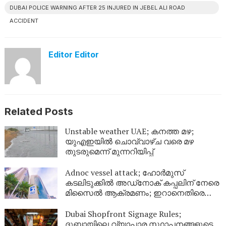
DUBAI POLICE WARNING AFTER 25 INJURED IN JEBEL ALI ROAD
ACCIDENT
Editor Editor
Related Posts
Unstable weather UAE; കനത്ത മഴ;
യുഎഇയിൽ ചൊവ്വാഴ്ച വരെ മഴ
തുടരുമെന്ന് മുന്നറിയിപ്പ്
Adnoc vessel attack; ഹോർമുസ്
കടലിടുക്കിൽ അഡ്‌നോക് കപ്പലിന് നേരെ
മിസൈൽ ആക്രമണം; ഇറാനെതിരെ
ശക്തമായ പ്രതിഷേധവുമായി യുഎഇ
Dubai Shopfront Signage Rules;
ദുബായിലെ വ്യാപാര സ്ഥാപനങ്ങളുടെ