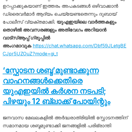
ഉറപ്പാക്കുകയാണ് ഇത്തരം അപകടങ്ങൾ ഒഴിവാക്കാൻ
ഡ്രൈവർമാർ ആദ്യം ചെയ്യേണ്ടതെന്നും ദുബായ്
പോലീസ് വ്യക്തമാക്കി.
യുഎഇയിലെ വാർത്തകളും
തൊഴിൽ അവസരങ്ങളും അതിവേഗം അറിയാൻ
വാട്സ്ആപ്പ് ഗ്രൂപ്പിൽ
അംഗമാവുക
https://chat.whatsapp.com/Dbf59JLetgBE
CJpr5UZOuZ?mode=gi_t
‘സ്ഫോടന ശബ്ദ’മുണ്ടാക്കുന്ന
വാഹനങ്ങൾക്കെതിരെ
യുഎഇയിൽ കർശന നടപടി;
പിഴയും 12 ബ്ലാക്ക് പോയിന്റും
ജനവാസ മേഖലകളിൽ അർദ്ധരാത്രിയിൽ സ്ഫോടനത്തിന്
സമാനമായ ശബ്ദമുണ്ടാക്കി ജനങ്ങളിൽ പരിഭ്രാന്തി