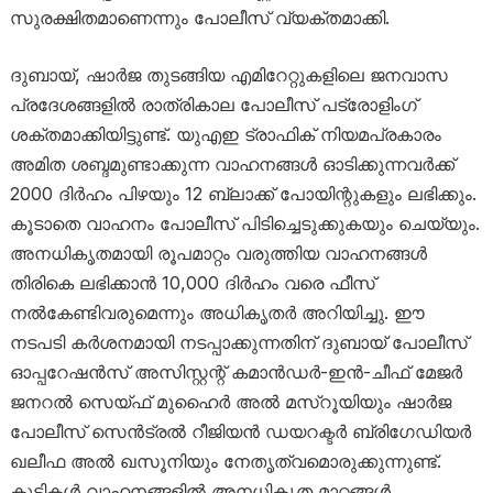
സുരക്ഷിതമാണെന്നും പോലീസ് വ്യക്തമാക്കി.
ദുബായ്, ഷാർജ തുടങ്ങിയ എമിറേറ്റുകളിലെ ജനവാസ
പ്രദേശങ്ങളിൽ രാത്രികാല പോലീസ് പട്രോളിംഗ്
ശക്തമാക്കിയിട്ടുണ്ട്. യുഎഇ ട്രാഫിക് നിയമപ്രകാരം
അമിത ശബ്ദമുണ്ടാക്കുന്ന വാഹനങ്ങൾ ഓടിക്കുന്നവർക്ക്
2000 ദിർഹം പിഴയും 12 ബ്ലാക്ക് പോയിന്റുകളും ലഭിക്കും.
കൂടാതെ വാഹനം പോലീസ് പിടിച്ചെടുക്കുകയും ചെയ്യും.
അനധികൃതമായി രൂപമാറ്റം വരുത്തിയ വാഹനങ്ങൾ
തിരികെ ലഭിക്കാൻ 10,000 ദിർഹം വരെ ഫീസ്
നൽകേണ്ടിവരുമെന്നും അധികൃതർ അറിയിച്ചു. ഈ
നടപടി കർശനമായി നടപ്പാക്കുന്നതിന് ദുബായ് പോലീസ്
ഓപ്പറേഷൻസ് അസിസ്റ്റന്റ് കമാൻഡർ-ഇൻ-ചീഫ് മേജർ
ജനറൽ സെയ്ഫ് മുഹൈർ അൽ മസ്‌റൂയിയും ഷാർജ
പോലീസ് സെൻട്രൽ റീജിയൻ ഡയറക്ടർ ബ്രിഗേഡിയർ
ഖലീഫ അൽ ഖസൂനിയും നേതൃത്വമൊരുക്കുന്നുണ്ട്.
കുട്ടികൾ വാഹനങ്ങളിൽ അനധികൃത മാറ്റങ്ങൾ