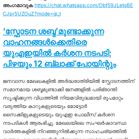
അംഗമാവുക
https://chat.whatsapp.com/Dbf59JLetgBE
CJpr5UZOuZ?mode=gi_t
‘സ്ഫോടന ശബ്ദ’മുണ്ടാക്കുന്ന
വാഹനങ്ങൾക്കെതിരെ
യുഎഇയിൽ കർശന നടപടി;
പിഴയും 12 ബ്ലാക്ക് പോയിന്റും
ജനവാസ മേഖലകളിൽ അർദ്ധരാത്രിയിൽ സ്ഫോടനത്തിന്
സമാനമായ ശബ്ദമുണ്ടാക്കി ജനങ്ങളിൽ പരിഭ്രാന്തി
സൃഷ്ടിക്കുന്ന വിധത്തിൽ നിയമവിരുദ്ധമായി രൂപമാറ്റം
വരുത്തിയ കാറുകളുടെയും മോട്ടോർ
സൈക്കിളുകളുടെയും യുഎഇ പോലീസ് കർശന
നടപടികൾ ആരംഭിച്ചു. മേഖലയിലെ സംഘർഷാവസ്ഥ
വാർത്തകളിൽ നിറഞ്ഞുനിൽക്കുന്ന സാഹചര്യത്തിൽ