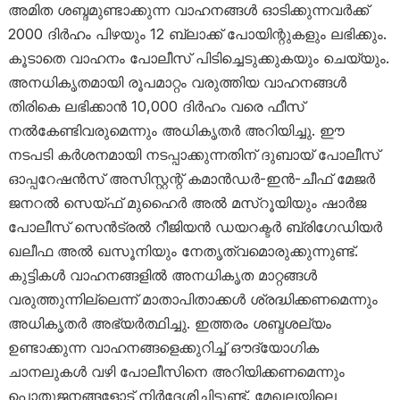
അമിത ശബ്ദമുണ്ടാക്കുന്ന വാഹനങ്ങൾ ഓടിക്കുന്നവർക്ക്
2000 ദിർഹം പിഴയും 12 ബ്ലാക്ക് പോയിന്റുകളും ലഭിക്കും.
കൂടാതെ വാഹനം പോലീസ് പിടിച്ചെടുക്കുകയും ചെയ്യും.
അനധികൃതമായി രൂപമാറ്റം വരുത്തിയ വാഹനങ്ങൾ
തിരികെ ലഭിക്കാൻ 10,000 ദിർഹം വരെ ഫീസ്
നൽകേണ്ടിവരുമെന്നും അധികൃതർ അറിയിച്ചു. ഈ
നടപടി കർശനമായി നടപ്പാക്കുന്നതിന് ദുബായ് പോലീസ്
ഓപ്പറേഷൻസ് അസിസ്റ്റന്റ് കമാൻഡർ-ഇൻ-ചീഫ് മേജർ
ജനറൽ സെയ്ഫ് മുഹൈർ അൽ മസ്‌റൂയിയും ഷാർജ
പോലീസ് സെൻട്രൽ റീജിയൻ ഡയറക്ടർ ബ്രിഗേഡിയർ
ഖലീഫ അൽ ഖസൂനിയും നേതൃത്വമൊരുക്കുന്നുണ്ട്.
കുട്ടികൾ വാഹനങ്ങളിൽ അനധികൃത മാറ്റങ്ങൾ
വരുത്തുന്നില്ലെന്ന് മാതാപിതാക്കൾ ശ്രദ്ധിക്കണമെന്നും
അധികൃതർ അഭ്യർത്ഥിച്ചു. ഇത്തരം ശബ്ദശല്യം
ഉണ്ടാക്കുന്ന വാഹനങ്ങളെക്കുറിച്ച് ഔദ്യോഗിക
ചാനലുകൾ വഴി പോലീസിനെ അറിയിക്കണമെന്നും
പൊതുജനങ്ങളോട് നിർദേശിച്ചിട്ടുണ്ട്. മേഖലയിലെ