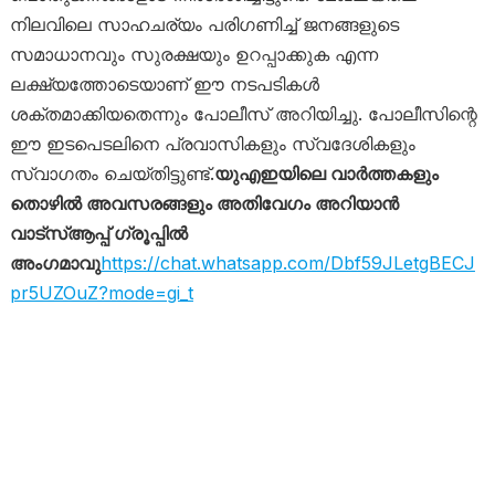
നിലവിലെ സാഹചര്യം പരിഗണിച്ച് ജനങ്ങളുടെ
സമാധാനവും സുരക്ഷയും ഉറപ്പാക്കുക എന്ന
ലക്ഷ്യത്തോടെയാണ് ഈ നടപടികൾ
ശക്തമാക്കിയതെന്നും പോലീസ് അറിയിച്ചു. പോലീസിന്റെ
ഈ ഇടപെടലിനെ പ്രവാസികളും സ്വദേശികളും
സ്വാഗതം ചെയ്തിട്ടുണ്ട്.
യുഎഇയിലെ വാർത്തകളും
തൊഴിൽ അവസരങ്ങളും അതിവേഗം അറിയാൻ
വാട്സ്ആപ്പ് ഗ്രൂപ്പിൽ
അംഗമാവു
https://chat.whatsapp.com/Dbf59JLetgBECJ
pr5UZOuZ?mode=gi_t