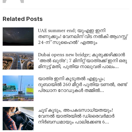
Related Posts
UAE summer end; യുഎഇ ഇനി
തണുക്കും! വേനലിന് വിട നൽകി ആഗസ്റ്റ്
24-ന് ‘സുഹൈൽ’ എത്തും
Dubai opens new bridge; കുരുക്കഴിക്കാൻ
‘അൽ ഖുദ്ര’; 7 മിനിറ്റ് യാത്രക്ക് ഇനി ഒരു
മിനുട്ട് മതി, പുതിയ നാലുവരി പാലം
സജ്ജം
യാത്ര ഇനി കൂടുതൽ എളുപ്പം;
ദുബായിൽ 260 മീറ്റർ പുതിയ ടണൽ, രണ്ട്
പ്രധാന റോഡുകൾ തമ്മിൽ
ബന്ധിപ്പിക്കും
ചൂട് കൂടും, അപകടസാധ്യതയും!
വേനൽ യാത്രയിൽ ഡ്രൈവർമാർ
നിർബന്ധമായും പാലിക്കേണ്ട 6
കാര്യങ്ങൾ