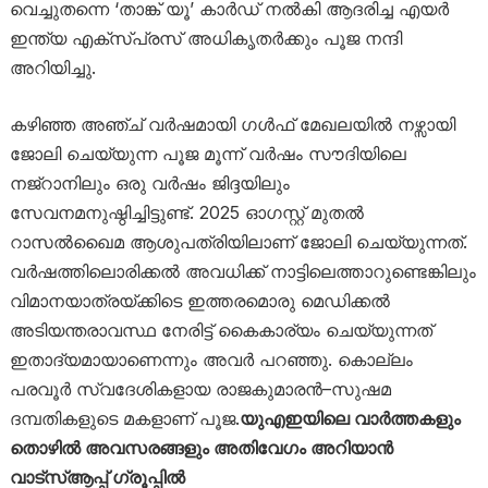
വെച്ചുതന്നെ ‘താങ്ക് യൂ’ കാർഡ് നൽകി ആദരിച്ച എയർ
ഇന്ത്യ എക്സ്പ്രസ് അധികൃതർക്കും പൂജ നന്ദി
അറിയിച്ചു.
കഴിഞ്ഞ അഞ്ച് വർഷമായി ഗൾഫ് മേഖലയിൽ നഴ്സായി
ജോലി ചെയ്യുന്ന പൂജ മൂന്ന് വർഷം സൗദിയിലെ
നജ്റാനിലും ഒരു വർഷം ജിദ്ദയിലും
സേവനമനുഷ്ഠിച്ചിട്ടുണ്ട്. 2025 ഓഗസ്റ്റ് മുതൽ
റാസൽഖൈമ ആശുപത്രിയിലാണ് ജോലി ചെയ്യുന്നത്.
വർഷത്തിലൊരിക്കൽ അവധിക്ക് നാട്ടിലെത്താറുണ്ടെങ്കിലും
വിമാനയാത്രയ്ക്കിടെ ഇത്തരമൊരു മെഡിക്കൽ
അടിയന്തരാവസ്ഥ നേരിട്ട് കൈകാര്യം ചെയ്യുന്നത്
ഇതാദ്യമായാണെന്നും അവർ പറഞ്ഞു. കൊല്ലം
പരവൂർ സ്വദേശികളായ രാജകുമാരൻ–സുഷമ
ദമ്പതികളുടെ മകളാണ് പൂജ.
യുഎഇയിലെ വാർത്തകളും
തൊഴിൽ അവസരങ്ങളും അതിവേഗം അറിയാൻ
വാട്സ്ആപ്പ് ഗ്രൂപ്പിൽ