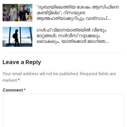
‘ദുബായിലെത്തിയ ശേഷം ആസിഫിനെ
കണ്ടിട്ടില്ല’; റിസയുടെ
ആത്മഹത്യാക്കുറിപ്പും വാട്സാപ്
സന്ദേശങ്ങളും നിർണായകം, ഇനി കേരള
പൊലീസിന്റെ നീക്കം എന്ത്?
ഗൾഫ് വിമാനയാത്രയിൽ വീണ്ടും
മാറ്റങ്ങൾ; സർവീസ് റദ്ദാക്കലും
വൈകലും, യാത്രക്കാർ ജാഗ്രത
പാലിക്കണം!
Leave a Reply
Your email address will not be published.
Required fields are
marked
*
Comment
*