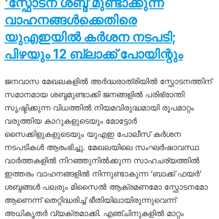
‘സ്ഫോടന ശബ്ദ’മുണ്ടാക്കുന്ന
വാഹനങ്ങൾക്കെതിരെ
യുഎഇയിൽ കർശന നടപടി;
പിഴയും 12 ബ്ലാക്ക് പോയിന്റും
ജനവാസ മേഖലകളിൽ അർദ്ധരാത്രിയിൽ സ്ഫോടനത്തിന്
സമാനമായ ശബ്ദമുണ്ടാക്കി ജനങ്ങളിൽ പരിഭ്രാന്തി
സൃഷ്ടിക്കുന്ന വിധത്തിൽ നിയമവിരുദ്ധമായി രൂപമാറ്റം
വരുത്തിയ കാറുകളുടെയും മോട്ടോർ
സൈക്കിളുകളുടെയും യുഎഇ പോലീസ് കർശന
നടപടികൾ ആരംഭിച്ചു. മേഖലയിലെ സംഘർഷാവസ്ഥ
വാർത്തകളിൽ നിറഞ്ഞുനിൽക്കുന്ന സാഹചര്യത്തിൽ
ഇത്തരം വാഹനങ്ങളിൽ നിന്നുണ്ടാകുന്ന ‘ബാക്ക് ഫയർ’
ശബ്ദങ്ങൾ പലരും മിസൈൽ ആക്രമണമോ സ്ഫോടനമോ
ആണെന്ന് തെറ്റിദ്ധരിച്ച് ഭീതിയിലായിരുന്നുവെന്ന്
അധികൃതർ വ്യക്തമാക്കി. എഞ്ചിനുകളിൽ മാറ്റം