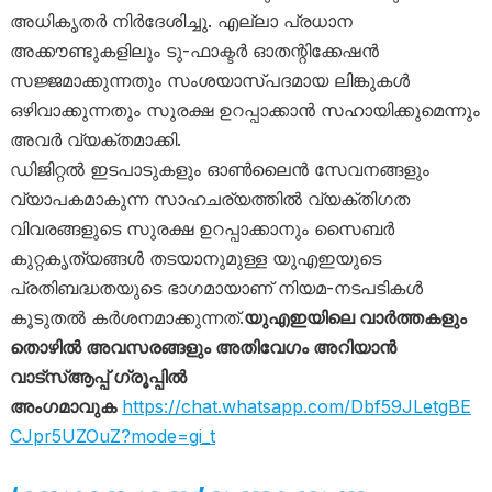
അധികൃതർ നിർദേശിച്ചു. എല്ലാ പ്രധാന
അക്കൗണ്ടുകളിലും ടു-ഫാക്ടർ ഓതന്റിക്കേഷൻ
സജ്ജമാക്കുന്നതും സംശയാസ്പദമായ ലിങ്കുകൾ
ഒഴിവാക്കുന്നതും സുരക്ഷ ഉറപ്പാക്കാൻ സഹായിക്കുമെന്നും
അവർ വ്യക്തമാക്കി.
ഡിജിറ്റൽ ഇടപാടുകളും ഓൺലൈൻ സേവനങ്ങളും
വ്യാപകമാകുന്ന സാഹചര്യത്തിൽ വ്യക്തിഗത
വിവരങ്ങളുടെ സുരക്ഷ ഉറപ്പാക്കാനും സൈബർ
കുറ്റകൃത്യങ്ങൾ തടയാനുമുള്ള യുഎഇയുടെ
പ്രതിബദ്ധതയുടെ ഭാഗമായാണ് നിയമ-നടപടികൾ
കൂടുതൽ കർശനമാക്കുന്നത്.
യുഎഇയിലെ വാർത്തകളും
തൊഴിൽ അവസരങ്ങളും അതിവേഗം അറിയാൻ
വാട്സ്ആപ്പ് ഗ്രൂപ്പിൽ
അംഗമാവുക
https://chat.whatsapp.com/Dbf59JLetgBE
CJpr5UZOuZ?mode=gi_t