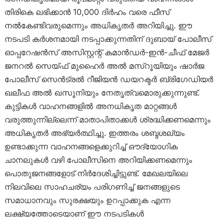
തിരികെ ലഭിക്കാൻ 10,000 ദിർഹം വരെ ഫീസ്
നൽകേണ്ടിവരുമെന്നും അധികൃതർ അറിയിച്ചു. ഈ
നടപടി കർശനമായി നടപ്പാക്കുന്നതിന് ദുബായ് പോലീസ്
ഓപ്പറേഷൻസ് അസിസ്റ്റന്റ് കമാൻഡർ-ഇൻ-ചീഫ് മേജർ
ജനറൽ സെയ്ഫ് മുഹൈർ അൽ മസ്‌റൂയിയും ഷാർജ
പോലീസ് സെൻട്രൽ റീജിയൻ ഡയറക്ടർ ബ്രിഗേഡിയർ
ഖലീഫ അൽ ഖസൂനിയും നേതൃത്വമൊരുക്കുന്നുണ്ട്.
കുട്ടികൾ വാഹനങ്ങളിൽ അനധികൃത മാറ്റങ്ങൾ
വരുത്തുന്നില്ലെന്ന് മാതാപിതാക്കൾ ശ്രദ്ധിക്കണമെന്നും
അധികൃതർ അഭ്യർത്ഥിച്ചു. ഇത്തരം ശബ്ദശല്യം
ഉണ്ടാക്കുന്ന വാഹനങ്ങളെക്കുറിച്ച് ഔദ്യോഗിക
ചാനലുകൾ വഴി പോലീസിനെ അറിയിക്കണമെന്നും
പൊതുജനങ്ങളോട് നിർദേശിച്ചിട്ടുണ്ട്. മേഖലയിലെ
നിലവിലെ സാഹചര്യം പരിഗണിച്ച് ജനങ്ങളുടെ
സമാധാനവും സുരക്ഷയും ഉറപ്പാക്കുക എന്ന
ലക്ഷ്യത്തോടെയാണ് ഈ നടപടികൾ