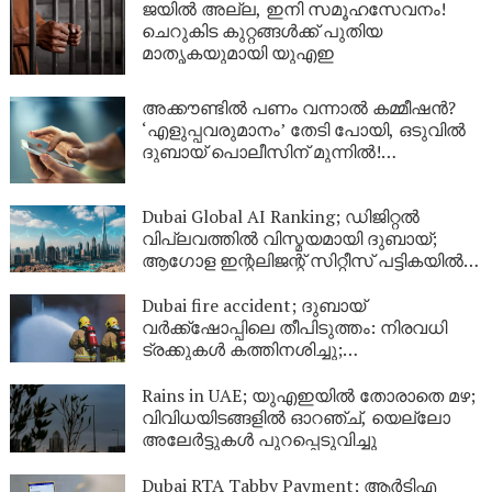
ജയിൽ അല്ല, ഇനി സമൂഹസേവനം!
ചെറുകിട കുറ്റങ്ങൾക്ക് പുതിയ
മാതൃകയുമായി യുഎഇ
അക്കൗണ്ടിൽ പണം വന്നാൽ കമ്മീഷൻ?
‘എളുപ്പവരുമാനം’ തേടി പോയി, ഒടുവിൽ
ദുബായ് പൊലീസിന് മുന്നിൽ!
സോഷ്യൽ മീഡിയയിലെ
‘മോഹജോലി’യുടെ യഥാർത്ഥ മുഖം
Dubai Global AI Ranking; ഡിജിറ്റൽ
വിപ്ലവത്തിൽ വിസ്മയമായി ദുബായ്;
ആഗോള ഇന്റലിജന്റ് സിറ്റീസ് പട്ടികയിൽ
രണ്ടാം സ്ഥാനം
Dubai fire accident; ദുബായ്
വർക്ക്‌ഷോപ്പിലെ തീപിടുത്തം: നിരവധി
ട്രക്കുകൾ കത്തിനശിച്ചു;
വ്യാജവാർത്തകൾക്കെതിരെ മുന്നറിയിപ്പ്
Rains in UAE; യുഎഇയിൽ തോരാതെ മഴ;
വിവിധയിടങ്ങളിൽ ഓറഞ്ച്, യെല്ലോ
അലേർട്ടുകൾ പുറപ്പെടുവിച്ചു
Dubai RTA Tabby Payment; ആർടിഎ