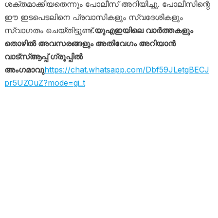
ശക്തമാക്കിയതെന്നും പോലീസ് അറിയിച്ചു. പോലീസിന്റെ
ഈ ഇടപെടലിനെ പ്രവാസികളും സ്വദേശികളും
സ്വാഗതം ചെയ്തിട്ടുണ്ട്.
യുഎഇയിലെ വാർത്തകളും
തൊഴിൽ അവസരങ്ങളും അതിവേഗം അറിയാൻ
വാട്സ്ആപ്പ് ഗ്രൂപ്പിൽ
അംഗമാവു
https://chat.whatsapp.com/Dbf59JLetgBECJ
pr5UZOuZ?mode=gi_t