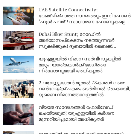
UAE Satellite Connectivity;
റേഞ്ചില്ലാത്ത സ്ഥലത്തും ഇനി ഫോൺ
‘ഫുൾ പവർ’! സാധാരണ ഫോണുകളെ
ഉപഗ്രഹവുമായി ബന്ധിപ്പിച്ച്
യുഎഇയുടെ വിപ്ലവം
Dubai Biker Stunt; റോഡിൽ
അഭ്യാസപ്രകടനം നടത്തുന്നവർ
സൂക്ഷിക്കുക! ദുബായിൽ ബൈക്ക്
യാത്രികന് എട്ടിന്റെ പണി നൽകി
പോലീസ്
യുഎഇയിൽ വിമാന സർവീസുകളിൽ
മാറ്റം; യാത്രക്കാർക്ക് ജാഗ്രതാ
നിർദേശവുമായി അധികൃതർ
2 വയസ്സുകാരൻ മുതൽ 78കാരൻ വരെ;
റൺവേയ്ക്ക് പകരം ടെർമിനൽ ട്രാക്കായി,
ദുബൈ വിമാനത്താവളത്തിൽ
‘മല്ലത്തോൺ’ ആവേശം!
വ്യാജ സന്ദേശങ്ങൾ ഫോർവേഡ്
ചെയ്യരുത്; യുഎഇയിൽ കർശന
മുന്നറിയിപ്പുമായി അധികൃതർ
ദുബായിൽ ഇ-സ്കൂട്ടർ ഓടിക്കാനാണോ?