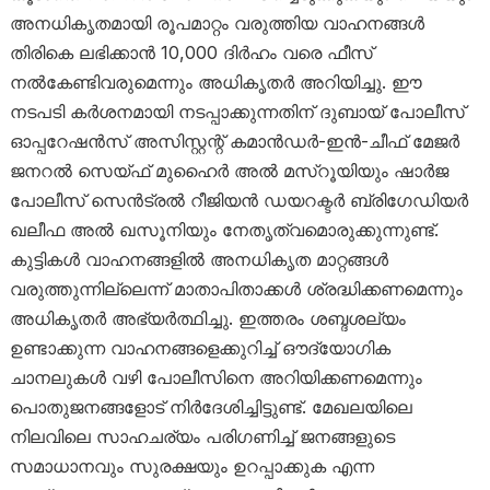
അനധികൃതമായി രൂപമാറ്റം വരുത്തിയ വാഹനങ്ങൾ
തിരികെ ലഭിക്കാൻ 10,000 ദിർഹം വരെ ഫീസ്
നൽകേണ്ടിവരുമെന്നും അധികൃതർ അറിയിച്ചു. ഈ
നടപടി കർശനമായി നടപ്പാക്കുന്നതിന് ദുബായ് പോലീസ്
ഓപ്പറേഷൻസ് അസിസ്റ്റന്റ് കമാൻഡർ-ഇൻ-ചീഫ് മേജർ
ജനറൽ സെയ്ഫ് മുഹൈർ അൽ മസ്‌റൂയിയും ഷാർജ
പോലീസ് സെൻട്രൽ റീജിയൻ ഡയറക്ടർ ബ്രിഗേഡിയർ
ഖലീഫ അൽ ഖസൂനിയും നേതൃത്വമൊരുക്കുന്നുണ്ട്.
കുട്ടികൾ വാഹനങ്ങളിൽ അനധികൃത മാറ്റങ്ങൾ
വരുത്തുന്നില്ലെന്ന് മാതാപിതാക്കൾ ശ്രദ്ധിക്കണമെന്നും
അധികൃതർ അഭ്യർത്ഥിച്ചു. ഇത്തരം ശബ്ദശല്യം
ഉണ്ടാക്കുന്ന വാഹനങ്ങളെക്കുറിച്ച് ഔദ്യോഗിക
ചാനലുകൾ വഴി പോലീസിനെ അറിയിക്കണമെന്നും
പൊതുജനങ്ങളോട് നിർദേശിച്ചിട്ടുണ്ട്. മേഖലയിലെ
നിലവിലെ സാഹചര്യം പരിഗണിച്ച് ജനങ്ങളുടെ
സമാധാനവും സുരക്ഷയും ഉറപ്പാക്കുക എന്ന