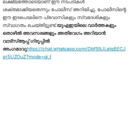
ലക്ഷ്യത്തോടെയാണ് ഈ നടപടികൾ
ശക്തമാക്കിയതെന്നും പോലീസ് അറിയിച്ചു. പോലീസിന്റെ
ഈ ഇടപെടലിനെ പ്രവാസികളും സ്വദേശികളും
സ്വാഗതം ചെയ്തിട്ടുണ്ട്.
യുഎഇയിലെ വാർത്തകളും
തൊഴിൽ അവസരങ്ങളും അതിവേഗം അറിയാൻ
വാട്സ്ആപ്പ് ഗ്രൂപ്പിൽ
അംഗമാവു
https://chat.whatsapp.com/Dbf59JLetgBECJ
pr5UZOuZ?mode=gi_t