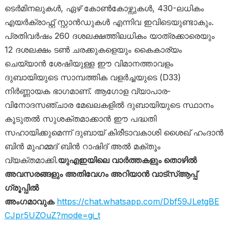
ടെർമിനലുകൾ, ഏഴ് കോൺകോഴ്സുകൾ, 430-ലധികം
എയർക്രാഫ്റ്റ് സ്റ്റാൻഡുകൾ എന്നിവ ഇവിടെയുണ്ടാകും.
പ്രതിവർഷം 260 ദശലക്ഷത്തിലധികം യാത്രക്കാരെയും
12 ദശലക്ഷം ടൺ ചരക്കുകളെയും കൈകാര്യം
ചെയ്യാൻ ശേഷിയുള്ള ഈ വിമാനത്താവളം
ദുബായിയുടെ സാമ്പത്തിക വളർച്ചയുടെ (D33)
നിർണ്ണായക ഭാഗമാണ്. ആഗോള വ്യാപാര-
വിനോദസഞ്ചാര മേഖലകളിൽ ദുബായിയുടെ സ്ഥാനം
കൂടുതൽ സുശക്തമാക്കാൻ ഈ പദ്ധതി
സഹായിക്കുമെന്ന് ദുബായ് കിരീടാവകാശി ശൈഖ് ഹംദാൻ
ബിൻ മുഹമ്മദ് ബിൻ റാഷിദ് അൽ മക്തൂം
വ്യക്തമാക്കി.
യുഎഇയിലെ വാർത്തകളും തൊഴിൽ
അവസരങ്ങളും അതിവേഗം അറിയാൻ വാട്സ്ആപ്പ്
ഗ്രൂപ്പിൽ
അംഗമാവുക
https://chat.whatsapp.com/Dbf59JLetgBE
CJpr5UZOuZ?mode=gi_t