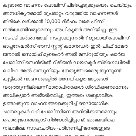
കൂടാതെ വാഹനം പോലീസ് പിടിച്ചെടുക്കുകയും ചെയ്യും.
അനധികൃതമായി രൂപമാറ്റം വരുത്തിയ വാഹനങ്ങൾ
തിരികെ ലഭിക്കാൻ 10,000 ദിർഹം വരെ ഫീസ്
നൽകേണ്ടിവരുമെന്നും അധികൃതർ അറിയിച്ചു. ഈ
നടപടി കർശനമായി നടപ്പാക്കുന്നതിന് ദുബായ് പോലീസ്
ഓപ്പറേഷൻസ് അസിസ്റ്റന്റ് കമാൻഡർ-ഇൻ-ചീഫ് മേജർ
ജനറൽ സെയ്ഫ് മുഹൈർ അൽ മസ്‌റൂയിയും ഷാർജ
പോലീസ് സെൻട്രൽ റീജിയൻ ഡയറക്ടർ ബ്രിഗേഡിയർ
ഖലീഫ അൽ ഖസൂനിയും നേതൃത്വമൊരുക്കുന്നുണ്ട്.
കുട്ടികൾ വാഹനങ്ങളിൽ അനധികൃത മാറ്റങ്ങൾ
വരുത്തുന്നില്ലെന്ന് മാതാപിതാക്കൾ ശ്രദ്ധിക്കണമെന്നും
അധികൃതർ അഭ്യർത്ഥിച്ചു. ഇത്തരം ശബ്ദശല്യം
ഉണ്ടാക്കുന്ന വാഹനങ്ങളെക്കുറിച്ച് ഔദ്യോഗിക
ചാനലുകൾ വഴി പോലീസിനെ അറിയിക്കണമെന്നും
പൊതുജനങ്ങളോട് നിർദേശിച്ചിട്ടുണ്ട്. മേഖലയിലെ
നിലവിലെ സാഹചര്യം പരിഗണിച്ച് ജനങ്ങളുടെ
സമാധാനവും സുരക്ഷയും ഉറപ്പാക്കുക എന്ന