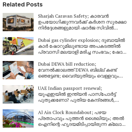
Related Posts
Sharjah Caravan Safety; കാരവൻ
ഉപയോഗിക്കുന്നവർക്ക് കർശന സുരക്ഷാ
നിർദ്ദേശങ്ങളുമായി ഷാർജ സിവിൽ
ഡിഫൻസ്
Dubai gas cylinder explosion; ദുബായിൽ
കാർ ഷോറൂമിലുണ്ടായ അപകടത്തിൽ
പ്രവാസി മലയാളി മരിച്ച സംഭവം; ഷോറൂം
അടച്ചു
Dubai DEWA bill reduction;
വേനൽക്കാലത്ത് DEWA ബില്ല് കണ്ട്
ഞെട്ടേണ്ട; വൈദ്യുതിയും വെള്ളവും
ലാഭിക്കാൻ ഇതാ 9 എളുപ്പവഴികൾ
UAE Indian passport renewal;
യുഎഇയിൽ ഇന്ത്യൻ പാസ്‌പോർട്ട്
പുതുക്കണോ? പുതിയ കേന്ദ്രങ്ങൾ,
ഫീസ്, ബുക്കിംഗ് രീതി; പ്രവാസികൾ
അറിയേണ്ടതെല്ലാം
Al Ain Clock Roundabout; പഴയ
പ്രതാപവും പുത്തൻ ശൈലിയും; അൽ
ഐനിന്റെ ഹൃദയമിടിപ്പായിരുന്ന ക്ലോക്ക്
ടവർ ഇനി പുതിയ രൂപത്തിൽ