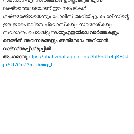
ലക്ഷ്യത്തോടെയാണ് ഈ നടപടികൾ
ശക്തമാക്കിയതെന്നും പോലീസ് അറിയിച്ചു. പോലീസിന്റെ
ഈ ഇടപെടലിനെ പ്രവാസികളും സ്വദേശികളും
സ്വാഗതം ചെയ്തിട്ടുണ്ട്.
യുഎഇയിലെ വാർത്തകളും
തൊഴിൽ അവസരങ്ങളും അതിവേഗം അറിയാൻ
വാട്സ്ആപ്പ് ഗ്രൂപ്പിൽ
അംഗമാവു
https://chat.whatsapp.com/Dbf59JLetgBECJ
pr5UZOuZ?mode=gi_t