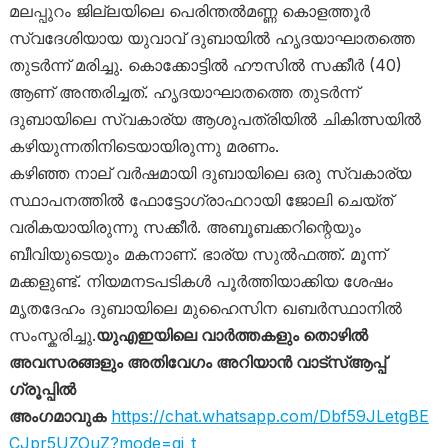
മലപ്പുറം ജില്ലയിലെ പെരിന്തൽമണ്ണ കൊളത്തൂർ
സ്വദേശിയായ യുവാവ് ദുബായിൽ ഹൃദയാഘാതത്തെ
തുടർന്ന് മരിച്ചു. കൊക്കോട്ടിൽ ഹൗസിൽ സക്കീർ (40)
ആണ് അന്തരിച്ചത്. ഹൃദയാഘാതത്തെ തുടർന്ന്
ദുബായിലെ സ്വകാര്യ ആശുപത്രിയിൽ ചികിത്സയിൽ
കഴിയുന്നതിനിടെയായിരുന്നു മരണം.
കഴിഞ്ഞ നാല് വർഷമായി ദുബായിലെ ഒരു സ്വകാര്യ
സ്ഥാപനത്തിൽ ഫോട്ടോഗ്രാഫറായി ജോലി ചെയ്ത്
വരികയായിരുന്നു സക്കീർ. അബൂബക്കറിന്റെയും
ബീവിയുടെയും മകനാണ്. ഭാര്യ സുൽഫത്ത്. മൂന്ന്
മക്കളുണ്ട്. നിയമനടപടികൾ പൂർത്തിയാക്കിയ ശേഷം
മൃതദേഹം ദുബായിലെ മുഹൈസിന ഖബർസ്ഥാനിൽ
സംസ്കരിച്ചു.
യുഎഇയിലെ വാർത്തകളും തൊഴിൽ
അവസരങ്ങളും അതിവേഗം അറിയാൻ വാട്സ്ആപ്പ്
ഗ്രൂപ്പിൽ
അംഗമാവുക
https://chat.whatsapp.com/Dbf59JLetgBE
CJpr5UZOuZ?mode=gi_t