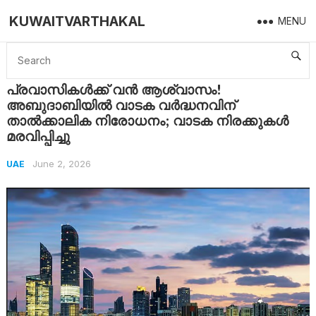
KUWAITVARTHAKAL
MENU
Home
UAE
പ്രവാസികൾക്ക് വൻ ആശ്വാസം! അബുദാബിയിൽ വാടക വർദ്ധനവിന് താൽക്കാലിക നിരോധനം; വാടക നിരക്കുകൾ മരവിപ്പിച്ചു
പ്രവാസികൾക്ക് വൻ ആശ്വാസം!
അബുദാബിയിൽ വാടക വർദ്ധനവിന്
താൽക്കാലിക നിരോധനം; വാടക നിരക്കുകൾ
മരവിപ്പിച്ചു
June 2, 2026
UAE