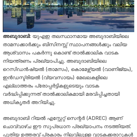
അബുദാബി:
യുഎഇ തലസ്ഥാനമായ അബുദാബിയിലെ
താമസക്കാർക്കും ബിസിനസ്സ് സ്ഥാപനങ്ങൾക്കും വലിയ
ആശ്വാസം പകർന്നു കൊണ്ട് താൽക്കാലിക വാടക
നിയന്ത്രണം പ്രഖ്യാപിച്ചു. അബുദാബിയിലെ
റെസിഡൻഷ്യൽ (താമസം), കൊമേഴ്സ്യൽ (വാണിജ്യം),
ഇൻഡസ്ട്രിയൽ (വ്യവസായം) മേഖലകളിലെ
എല്ലാത്തരം പ്രോപ്പർട്ടികളുടെയും വാടക
വർദ്ധിപ്പിക്കുന്നത് താൽക്കാലികമായി മരവിപ്പിച്ചതായി
അധികൃതർ അറിയിച്ചു.
അബുദാബി റിയൽ എസ്റ്റേറ്റ് സെന്റർ (ADREC) ആണ്
ചൊവ്വാഴ്ച ഈ സുപ്രധാന പ്രഖ്യാപനം നടത്തിയത്.
പുതിയ ഉത്തരവ് പ്രകാരം നിലവിലുള്ള വാടകക്കരാറുകൾ