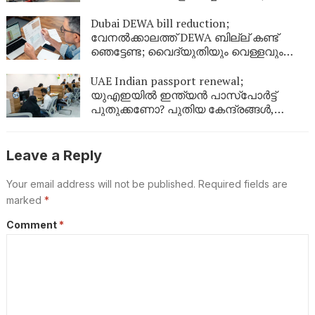
അടച്ചു
Dubai DEWA bill reduction;
വേനൽക്കാലത്ത് DEWA ബില്ല് കണ്ട്
ഞെട്ടേണ്ട; വൈദ്യുതിയും വെള്ളവും
ലാഭിക്കാൻ ഇതാ 9 എളുപ്പവഴികൾ
UAE Indian passport renewal;
യുഎഇയിൽ ഇന്ത്യൻ പാസ്‌പോർട്ട്
പുതുക്കണോ? പുതിയ കേന്ദ്രങ്ങൾ,
ഫീസ്, ബുക്കിംഗ് രീതി; പ്രവാസികൾ
അറിയേണ്ടതെല്ലാം
Leave a Reply
Your email address will not be published.
Required fields are
marked
*
Comment
*