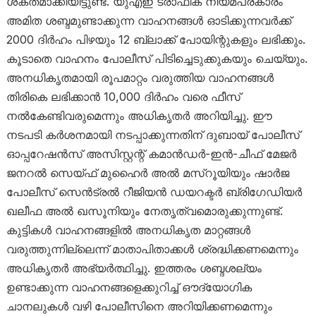
ശക്തമാക്കിയിട്ടുണ്ട്. യുഎഇ ട്രാഫിക് നിയമപ്രകാരം
അമിത ശബ്ദമുണ്ടാക്കുന്ന വാഹനങ്ങൾ ഓടിക്കുന്നവർക്ക്
2000 ദിർഹം പിഴയും 12 ബ്ലാക്ക് പോയിന്റുകളും ലഭിക്കും.
കൂടാതെ വാഹനം പോലീസ് പിടിച്ചെടുക്കുകയും ചെയ്യും.
അനധികൃതമായി രൂപമാറ്റം വരുത്തിയ വാഹനങ്ങൾ
തിരികെ ലഭിക്കാൻ 10,000 ദിർഹം വരെ ഫീസ്
നൽകേണ്ടിവരുമെന്നും അധികൃതർ അറിയിച്ചു. ഈ
നടപടി കർശനമായി നടപ്പാക്കുന്നതിന് ദുബായ് പോലീസ്
ഓപ്പറേഷൻസ് അസിസ്റ്റന്റ് കമാൻഡർ-ഇൻ-ചീഫ് മേജർ
ജനറൽ സെയ്ഫ് മുഹൈർ അൽ മസ്‌റൂയിയും ഷാർജ
പോലീസ് സെൻട്രൽ റീജിയൻ ഡയറക്ടർ ബ്രിഗേഡിയർ
ഖലീഫ അൽ ഖസൂനിയും നേതൃത്വമൊരുക്കുന്നുണ്ട്.
കുട്ടികൾ വാഹനങ്ങളിൽ അനധികൃത മാറ്റങ്ങൾ
വരുത്തുന്നില്ലെന്ന് മാതാപിതാക്കൾ ശ്രദ്ധിക്കണമെന്നും
അധികൃതർ അഭ്യർത്ഥിച്ചു. ഇത്തരം ശബ്ദശല്യം
ഉണ്ടാക്കുന്ന വാഹനങ്ങളെക്കുറിച്ച് ഔദ്യോഗിക
ചാനലുകൾ വഴി പോലീസിനെ അറിയിക്കണമെന്നും