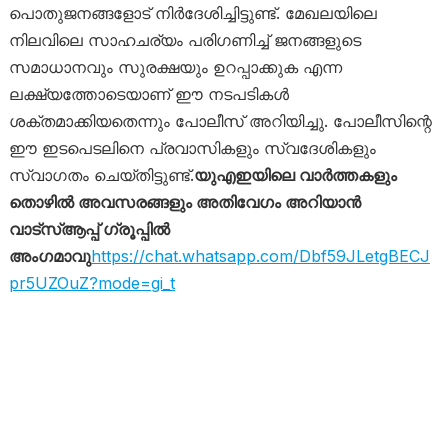
പൊതുജനങ്ങളോട് നിർദേശിച്ചിട്ടുണ്ട്. മേഖലയിലെ
നിലവിലെ സാഹചര്യം പരിഗണിച്ച് ജനങ്ങളുടെ
സമാധാനവും സുരക്ഷയും ഉറപ്പാക്കുക എന്ന
ലക്ഷ്യത്തോടെയാണ് ഈ നടപടികൾ
ശക്തമാക്കിയതെന്നും പോലീസ് അറിയിച്ചു. പോലീസിന്റെ
ഈ ഇടപെടലിനെ പ്രവാസികളും സ്വദേശികളും
സ്വാഗതം ചെയ്തിട്ടുണ്ട്.
യുഎഇയിലെ വാർത്തകളും
തൊഴിൽ അവസരങ്ങളും അതിവേഗം അറിയാൻ
വാട്സ്ആപ്പ് ഗ്രൂപ്പിൽ
അംഗമാവു
https://chat.whatsapp.com/Dbf59JLetgBECJ
pr5UZOuZ?mode=gi_t