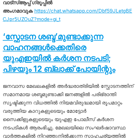
വാട്സ്ആപ്പ് ഗ്രൂപ്പിൽ
അംഗമാവുക
https://chat.whatsapp.com/Dbf59JLetgBE
CJpr5UZOuZ?mode=gi_t
‘സ്ഫോടന ശബ്ദ’മുണ്ടാക്കുന്ന
വാഹനങ്ങൾക്കെതിരെ
യുഎഇയിൽ കർശന നടപടി;
പിഴയും 12 ബ്ലാക്ക് പോയിന്റും
ജനവാസ മേഖലകളിൽ അർദ്ധരാത്രിയിൽ സ്ഫോടനത്തിന്
സമാനമായ ശബ്ദമുണ്ടാക്കി ജനങ്ങളിൽ പരിഭ്രാന്തി
സൃഷ്ടിക്കുന്ന വിധത്തിൽ നിയമവിരുദ്ധമായി രൂപമാറ്റം
വരുത്തിയ കാറുകളുടെയും മോട്ടോർ
സൈക്കിളുകളുടെയും യുഎഇ പോലീസ് കർശന
നടപടികൾ ആരംഭിച്ചു. മേഖലയിലെ സംഘർഷാവസ്ഥ
വാർത്തകളിൽ നിറഞ്ഞുനിൽക്കുന്ന സാഹചര്യത്തിൽ