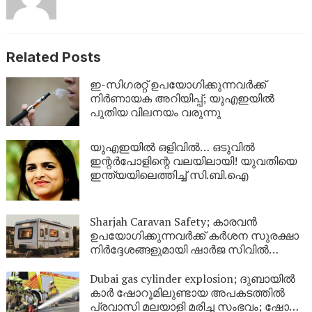
Related Posts
ഇ-സിഗരറ്റ് ഉപയോഗിക്കുന്നവർക്ക്
നിർണായക അറിയിപ്പ്; യുഎഇയിൽ
പുതിയ വിലനയം വരുന്നു
യുഎഇയിൽ ഒളിവിൽ… ഒടുവിൽ
ഇന്റർപോളിന്റെ വലയിലായി! യുവതിയെ
ഇന്ത്യയിലെത്തിച്ച് സി.ബി.ഐ
Sharjah Caravan Safety; കാരവൻ
ഉപയോഗിക്കുന്നവർക്ക് കർശന സുരക്ഷാ
നിർദ്ദേശങ്ങളുമായി ഷാർജ സിവിൽ
ഡിഫൻസ്
Dubai gas cylinder explosion; ദുബായിൽ
കാർ ഷോറൂമിലുണ്ടായ അപകടത്തിൽ
പ്രവാസി മലയാളി മരിച്ച സംഭവം; ഷോറൂം