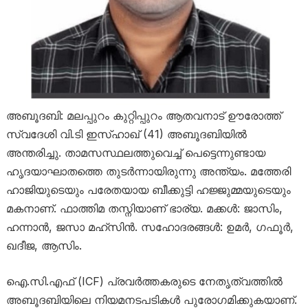
അബൂദബി: മലപ്പുറം കുറ്റിപ്പുറം ആതവനാട് ഊരോത്ത്
സ്വദേശി വി.ടി ഇസ്ഹാഖ് (41) അബൂദബിയിൽ
അന്തരിച്ചു. താമസസ്ഥലത്തുവെച്ച് പെട്ടെന്നുണ്ടായ
ഹൃദയാഘാതത്തെ തുടർന്നായിരുന്നു അന്ത്യം. മത്തേരി
ഹാജിയുടെയും പരേതയായ ബീക്കുട്ടി ഹജ്ജുമ്മയുടെയും
മകനാണ്. ഫാത്തിമ തസ്നിയാണ് ഭാര്യ. മക്കൾ: ജാസിം,
ഹന്നാൻ, ജസാ മഹ്സിൻ. സഹോദരങ്ങൾ: ഉമർ, ഗഫൂർ,
ഖദീജ, ആസിം.
ഐ.സി.എഫ് (ICF) പ്രവർത്തകരുടെ നേതൃത്വത്തിൽ
അബൂദബിയിലെ നിയമനടപടികൾ പുരോഗമിക്കുകയാണ്.