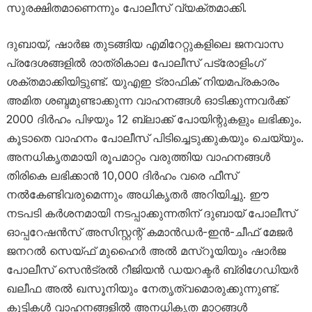
സുരക്ഷിതമാണെന്നും പോലീസ് വ്യക്തമാക്കി.
ദുബായ്, ഷാർജ തുടങ്ങിയ എമിറേറ്റുകളിലെ ജനവാസ
പ്രദേശങ്ങളിൽ രാത്രികാല പോലീസ് പട്രോളിംഗ്
ശക്തമാക്കിയിട്ടുണ്ട്. യുഎഇ ട്രാഫിക് നിയമപ്രകാരം
അമിത ശബ്ദമുണ്ടാക്കുന്ന വാഹനങ്ങൾ ഓടിക്കുന്നവർക്ക്
2000 ദിർഹം പിഴയും 12 ബ്ലാക്ക് പോയിന്റുകളും ലഭിക്കും.
കൂടാതെ വാഹനം പോലീസ് പിടിച്ചെടുക്കുകയും ചെയ്യും.
അനധികൃതമായി രൂപമാറ്റം വരുത്തിയ വാഹനങ്ങൾ
തിരികെ ലഭിക്കാൻ 10,000 ദിർഹം വരെ ഫീസ്
നൽകേണ്ടിവരുമെന്നും അധികൃതർ അറിയിച്ചു. ഈ
നടപടി കർശനമായി നടപ്പാക്കുന്നതിന് ദുബായ് പോലീസ്
ഓപ്പറേഷൻസ് അസിസ്റ്റന്റ് കമാൻഡർ-ഇൻ-ചീഫ് മേജർ
ജനറൽ സെയ്ഫ് മുഹൈർ അൽ മസ്‌റൂയിയും ഷാർജ
പോലീസ് സെൻട്രൽ റീജിയൻ ഡയറക്ടർ ബ്രിഗേഡിയർ
ഖലീഫ അൽ ഖസൂനിയും നേതൃത്വമൊരുക്കുന്നുണ്ട്.
കുട്ടികൾ വാഹനങ്ങളിൽ അനധികൃത മാറ്റങ്ങൾ