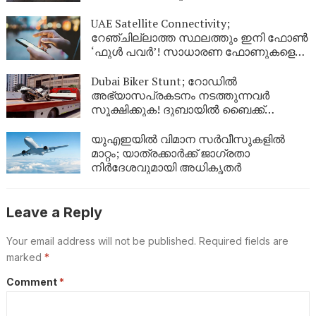
നിയന്ത്രണം; പുതിയ മാർഗനിർദ്ദേശങ്ങൾ
UAE Satellite Connectivity;
റേഞ്ചില്ലാത്ത സ്ഥലത്തും ഇനി ഫോൺ
‘ഫുൾ പവർ’! സാധാരണ ഫോണുകളെ
ഉപഗ്രഹവുമായി ബന്ധിപ്പിച്ച്
യുഎഇയുടെ വിപ്ലവം
Dubai Biker Stunt; റോഡിൽ
അഭ്യാസപ്രകടനം നടത്തുന്നവർ
സൂക്ഷിക്കുക! ദുബായിൽ ബൈക്ക്
യാത്രികന് എട്ടിന്റെ പണി നൽകി
പോലീസ്
യുഎഇയിൽ വിമാന സർവീസുകളിൽ
മാറ്റം; യാത്രക്കാർക്ക് ജാഗ്രതാ
നിർദേശവുമായി അധികൃതർ
Leave a Reply
Your email address will not be published.
Required fields are
marked
*
Comment
*