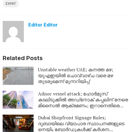
EXPAT
Editor Editor
Related Posts
Unstable weather UAE; കനത്ത മഴ;
യുഎഇയിൽ ചൊവ്വാഴ്ച വരെ മഴ
തുടരുമെന്ന് മുന്നറിയിപ്പ്
Adnoc vessel attack; ഹോർമുസ്
കടലിടുക്കിൽ അഡ്‌നോക് കപ്പലിന് നേരെ
മിസൈൽ ആക്രമണം; ഇറാനെതിരെ
ശക്തമായ പ്രതിഷേധവുമായി യുഎഇ
Dubai Shopfront Signage Rules;
ദുബായിലെ വ്യാപാര സ്ഥാപനങ്ങളുടെ
നെയിം ബോർഡുകൾക്ക് കർശന