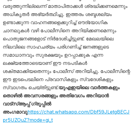
വരുത്തുന്നില്ലെന്ന് മാതാപിതാക്കൾ ശ്രദ്ധിക്കണമെന്നും
അധികൃതർ അഭ്യർത്ഥിച്ചു. ഇത്തരം ശബ്ദശല്യം
ഉണ്ടാക്കുന്ന വാഹനങ്ങളെക്കുറിച്ച് ഔദ്യോഗിക
ചാനലുകൾ വഴി പോലീസിനെ അറിയിക്കണമെന്നും
പൊതുജനങ്ങളോട് നിർദേശിച്ചിട്ടുണ്ട്. മേഖലയിലെ
നിലവിലെ സാഹചര്യം പരിഗണിച്ച് ജനങ്ങളുടെ
സമാധാനവും സുരക്ഷയും ഉറപ്പാക്കുക എന്ന
ലക്ഷ്യത്തോടെയാണ് ഈ നടപടികൾ
ശക്തമാക്കിയതെന്നും പോലീസ് അറിയിച്ചു. പോലീസിന്റെ
ഈ ഇടപെടലിനെ പ്രവാസികളും സ്വദേശികളും
സ്വാഗതം ചെയ്തിട്ടുണ്ട്.
യുഎഇയിലെ വാർത്തകളും
തൊഴിൽ അവസരങ്ങളും അതിവേഗം അറിയാൻ
വാട്സ്ആപ്പ് ഗ്രൂപ്പിൽ
അംഗമാവു
https://chat.whatsapp.com/Dbf59JLetgBECJ
pr5UZOuZ?mode=gi_t