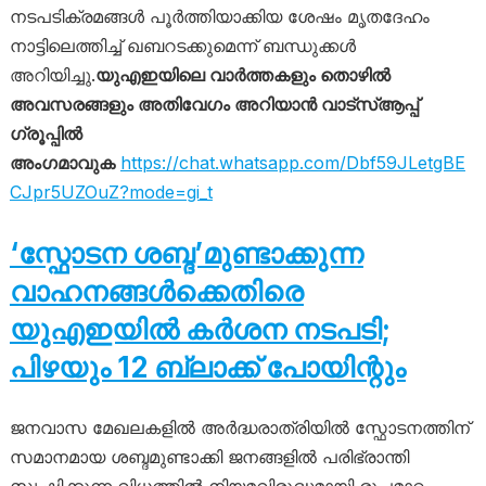
നടപടിക്രമങ്ങൾ പൂർത്തിയാക്കിയ ശേഷം മൃതദേഹം
നാട്ടിലെത്തിച്ച് ഖബറടക്കുമെന്ന് ബന്ധുക്കൾ
അറിയിച്ചു.
യുഎഇയിലെ വാർത്തകളും തൊഴിൽ
അവസരങ്ങളും അതിവേഗം അറിയാൻ വാട്സ്ആപ്പ്
ഗ്രൂപ്പിൽ
അംഗമാവുക
https://chat.whatsapp.com/Dbf59JLetgBE
CJpr5UZOuZ?mode=gi_t
‘സ്ഫോടന ശബ്ദ’മുണ്ടാക്കുന്ന
വാഹനങ്ങൾക്കെതിരെ
യുഎഇയിൽ കർശന നടപടി;
പിഴയും 12 ബ്ലാക്ക് പോയിന്റും
ജനവാസ മേഖലകളിൽ അർദ്ധരാത്രിയിൽ സ്ഫോടനത്തിന്
സമാനമായ ശബ്ദമുണ്ടാക്കി ജനങ്ങളിൽ പരിഭ്രാന്തി
സൃഷ്ടിക്കുന്ന വിധത്തിൽ നിയമവിരുദ്ധമായി രൂപമാറ്റം