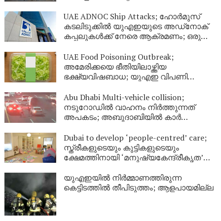
UAE ADNOC Ship Attacks; ഹോർമുസ്
കടലിടുക്കിൽ യുഎഇയുടെ അഡ്‌നോക്
കപ്പലുകൾക്ക് നേരെ ആക്രമണം; ഒരു
മരണം, 20 പേർക്ക് പരിക്കേറ്റു
UAE Food Poisoning Outbreak;
അമേരിക്കയെ ഭീതിയിലാഴ്ത്തിയ
ഭക്ഷ്യവിഷബാധ; യുഎഇ വിപണി
സുരക്ഷിതമാണെന്ന് അധികൃതർ
Abu Dhabi Multi-vehicle collision;
നടുറോഡിൽ വാഹനം നിർത്തുന്നത്
അപകടം; അബുദാബിയിൽ കാർ
തലകീഴായി മറിഞ്ഞ് വൻ അപകടം
Dubai to develop ‘people-centred’ care;
സ്ത്രീകളുടെയും കുട്ടികളുടെയും
ക്ഷേമത്തിനായി ‘മനുഷ്യകേന്ദ്രീകൃത’
സംരക്ഷണ കേന്ദ്രങ്ങളുമായി ദുബായ്
യുഎഇയിൽ നിർമ്മാണത്തിരുന്ന
കെട്ടിടത്തിൽ തീപിടുത്തം; ആളപായമില്ല