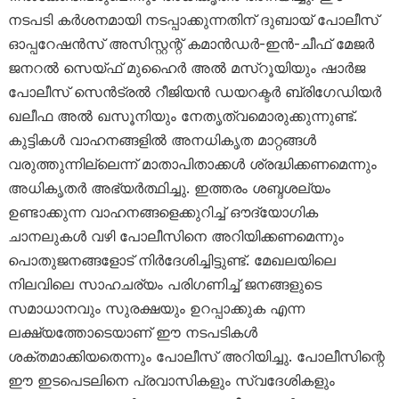
നടപടി കർശനമായി നടപ്പാക്കുന്നതിന് ദുബായ് പോലീസ്
ഓപ്പറേഷൻസ് അസിസ്റ്റന്റ് കമാൻഡർ-ഇൻ-ചീഫ് മേജർ
ജനറൽ സെയ്ഫ് മുഹൈർ അൽ മസ്‌റൂയിയും ഷാർജ
പോലീസ് സെൻട്രൽ റീജിയൻ ഡയറക്ടർ ബ്രിഗേഡിയർ
ഖലീഫ അൽ ഖസൂനിയും നേതൃത്വമൊരുക്കുന്നുണ്ട്.
കുട്ടികൾ വാഹനങ്ങളിൽ അനധികൃത മാറ്റങ്ങൾ
വരുത്തുന്നില്ലെന്ന് മാതാപിതാക്കൾ ശ്രദ്ധിക്കണമെന്നും
അധികൃതർ അഭ്യർത്ഥിച്ചു. ഇത്തരം ശബ്ദശല്യം
ഉണ്ടാക്കുന്ന വാഹനങ്ങളെക്കുറിച്ച് ഔദ്യോഗിക
ചാനലുകൾ വഴി പോലീസിനെ അറിയിക്കണമെന്നും
പൊതുജനങ്ങളോട് നിർദേശിച്ചിട്ടുണ്ട്. മേഖലയിലെ
നിലവിലെ സാഹചര്യം പരിഗണിച്ച് ജനങ്ങളുടെ
സമാധാനവും സുരക്ഷയും ഉറപ്പാക്കുക എന്ന
ലക്ഷ്യത്തോടെയാണ് ഈ നടപടികൾ
ശക്തമാക്കിയതെന്നും പോലീസ് അറിയിച്ചു. പോലീസിന്റെ
ഈ ഇടപെടലിനെ പ്രവാസികളും സ്വദേശികളും