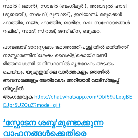
സമിർ ( ഒമാൻ), സാജിർ (ബംഗ്ലൂർ ), അബദൂൽ ഹാദി
(ദുബായ് ), സദഫ് ( ദുബായ് ), ഇല്യാസ്. മരുമക്കൾ
ഫാത്തിമ, നജ്മ, ഫാത്തിമ, ലാമിയ, റഷ. സഹോദരങ്ങൾ
റഫീഖ് , സമദ്, സിറാജ്, ജസ് ലീന, ബുഷറ.
പാവങ്ങാട് ദാറുസ്സലാം ജമാഅത്ത് പള്ളിയിൽ മയ്യിത്ത്
നമസ്കാരത്തിന് ശേഷം വൈകിട്ട് കൊയിലാണ്ടി
മീത്തലെകണ്ടി ബറിസ്ഥാനിൽ മൃതദേഹം അടക്കം
ചെയ്യും.
യുഎഇയിലെ വാർത്തകളും തൊഴിൽ
അവസരങ്ങളും അതിവേഗം അറിയാൻ വാട്സ്ആപ്പ്
ഗ്രൂപ്പിൽ
അംഗമാവുക
https://chat.whatsapp.com/Dbf59JLetgBE
CJpr5UZOuZ?mode=gi_t
‘സ്ഫോടന ശബ്ദ’മുണ്ടാക്കുന്ന
വാഹനങ്ങൾക്കെതിരെ