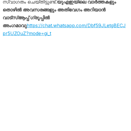
സ്വാഗതം ചെയ്തിട്ടുണ്ട്.
യുഎഇയിലെ വാർത്തകളും
തൊഴിൽ അവസരങ്ങളും അതിവേഗം അറിയാൻ
വാട്സ്ആപ്പ് ഗ്രൂപ്പിൽ
അംഗമാവു
https://chat.whatsapp.com/Dbf59JLetgBECJ
pr5UZOuZ?mode=gi_t