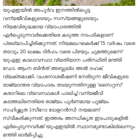
യുഎഇയിൽ അപൂർവ ഇനത്തിൽപ്പെട്ട
വന്യജീവികളുടെയും സസ്യങ്ങളുടെയും
നിയമവിരുദ്ധമായ വ്യാപാരത്തിൽ
ഏർപ്പെടുന്നവർക്കെതിരെ കടുത്ത നടപടികളാണ്
പ്രഖ്യാപിച്ചിരിക്കുന്നത്. നിയമലംഘകർക്ക് 15 വർഷം വരെ
തടവും 20 ലക്ഷം ദിർഹം വരെ പിഴയും ചുമത്തുമെന്ന്
യുഎഇ കാലാവസ്ഥാ വ്യതിയാന പരിസ്ഥിതി മന്ത്രി
ഡോ. ആംന ബിൻത് അബ്ദുല്ല അൽ ദഹക്
വ്യക്തമാക്കി. വംശനാശഭീഷണി നേരിടുന്ന ജീവികളുടെ
രാജ്യാന്തര വ്യാപാരം തടയുന്നതിനുള്ള ‘സൈറ്റസ്’
കരാറിലെ വ്യവസ്ഥകൾ പാലിച്ച് വന്യജീവി
കടത്തലിനെതിരെ രാജ്യം പൂർണമായ പൂജ്യം
സഹിഷ്ണുത (സീറോ ടോളറൻസ്) നയമാണ്
സ്വീകരിക്കുന്നത്. ഇത്തരം അനധികൃത ഇടപാടുകളിൽ
ഏർപ്പെടുന്നവർക്ക് യുഎഇയിൽ സ്ഥാനമുണ്ടാകില്ലെന്നും
മന്ത്രി ഓർമിപ്പിച്ചു.