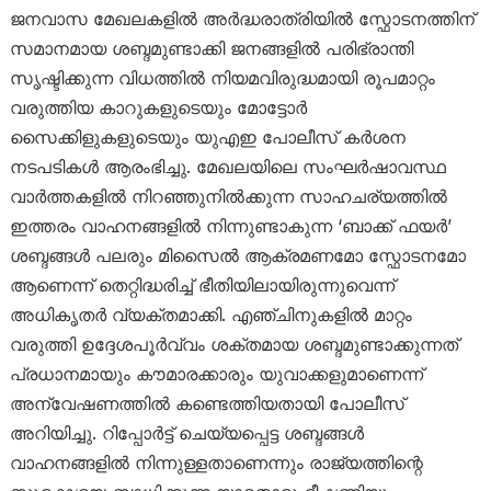
ജനവാസ മേഖലകളിൽ അർദ്ധരാത്രിയിൽ സ്ഫോടനത്തിന്
സമാനമായ ശബ്ദമുണ്ടാക്കി ജനങ്ങളിൽ പരിഭ്രാന്തി
സൃഷ്ടിക്കുന്ന വിധത്തിൽ നിയമവിരുദ്ധമായി രൂപമാറ്റം
വരുത്തിയ കാറുകളുടെയും മോട്ടോർ
സൈക്കിളുകളുടെയും യുഎഇ പോലീസ് കർശന
നടപടികൾ ആരംഭിച്ചു. മേഖലയിലെ സംഘർഷാവസ്ഥ
വാർത്തകളിൽ നിറഞ്ഞുനിൽക്കുന്ന സാഹചര്യത്തിൽ
ഇത്തരം വാഹനങ്ങളിൽ നിന്നുണ്ടാകുന്ന ‘ബാക്ക് ഫയർ’
ശബ്ദങ്ങൾ പലരും മിസൈൽ ആക്രമണമോ സ്ഫോടനമോ
ആണെന്ന് തെറ്റിദ്ധരിച്ച് ഭീതിയിലായിരുന്നുവെന്ന്
അധികൃതർ വ്യക്തമാക്കി. എഞ്ചിനുകളിൽ മാറ്റം
വരുത്തി ഉദ്ദേശപൂർവ്വം ശക്തമായ ശബ്ദമുണ്ടാക്കുന്നത്
പ്രധാനമായും കൗമാരക്കാരും യുവാക്കളുമാണെന്ന്
അന്വേഷണത്തിൽ കണ്ടെത്തിയതായി പോലീസ്
അറിയിച്ചു. റിപ്പോർട്ട് ചെയ്യപ്പെട്ട ശബ്ദങ്ങൾ
വാഹനങ്ങളിൽ നിന്നുള്ളതാണെന്നും രാജ്യത്തിന്റെ