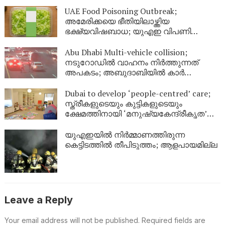
മരണം, 20 പേർക്ക് പരിക്കേറ്റു
UAE Food Poisoning Outbreak;
അമേരിക്കയെ ഭീതിയിലാഴ്ത്തിയ
ഭക്ഷ്യവിഷബാധ; യുഎഇ വിപണി
സുരക്ഷിതമാണെന്ന് അധികൃതർ
Abu Dhabi Multi-vehicle collision;
നടുറോഡിൽ വാഹനം നിർത്തുന്നത്
അപകടം; അബുദാബിയിൽ കാർ
തലകീഴായി മറിഞ്ഞ് വൻ അപകടം
Dubai to develop ‘people-centred’ care;
സ്ത്രീകളുടെയും കുട്ടികളുടെയും
ക്ഷേമത്തിനായി ‘മനുഷ്യകേന്ദ്രീകൃത’
സംരക്ഷണ കേന്ദ്രങ്ങളുമായി ദുബായ്
യുഎഇയിൽ നിർമ്മാണത്തിരുന്ന
കെട്ടിടത്തിൽ തീപിടുത്തം; ആളപായമില്ല
Leave a Reply
Your email address will not be published.
Required fields are