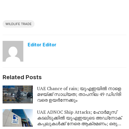
WILDLIFE TRADE
Editor Editor
Related Posts
UAE Chance of rain; യുഎഇയിൽ നാളെ
മഴയ്ക്ക് സാധ്യത; താപനില 49 ഡിഗ്രി
വരെ ഉയർന്നേക്കും
UAE ADNOC Ship Attacks; ഹോർമുസ്
കടലിടുക്കിൽ യുഎഇയുടെ അഡ്‌നോക്
കപ്പലുകൾക്ക് നേരെ ആക്രമണം; ഒരു