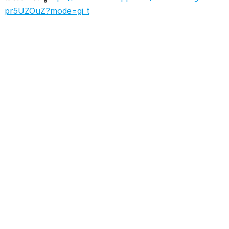
pr5UZOuZ?mode=gi_t