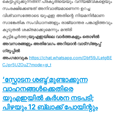
കെട്ടിപ്പടുക്കുന്നതിന് പ്രകൃതിയെയും വന്യജീവികളെയും
സംരക്ഷിക്കേണ്ടത് അനിവാര്യമാണെന്ന ഉറച്ച
വിശ്വാസത്തോടെ യുഎഇ അതിന്റെ നിയമനിർമാണ
സാങ്കേതിക സംവിധാനങ്ങളും രാജ്യാന്തര പങ്കാളിത്തവും
കൂടുതൽ ശക്തമാക്കുമെന്നും മന്ത്രി
കൂട്ടിച്ചേർത്തു
യുഎഇയിലെ വാർത്തകളും തൊഴിൽ
അവസരങ്ങളും അതിവേഗം അറിയാൻ വാട്സ്ആപ്പ്
ഗ്രൂപ്പിൽ
അംഗമാവുക
https://chat.whatsapp.com/Dbf59JLetgBE
CJpr5UZOuZ?mode=gi_t
‘സ്ഫോടന ശബ്ദ’മുണ്ടാക്കുന്ന
വാഹനങ്ങൾക്കെതിരെ
യുഎഇയിൽ കർശന നടപടി;
പിഴയും 12 ബ്ലാക്ക് പോയിന്റും