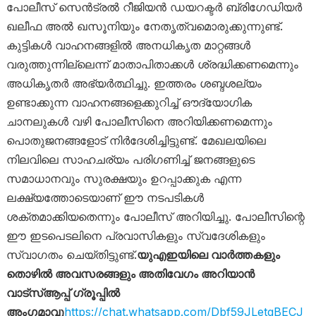
പോലീസ് സെൻട്രൽ റീജിയൻ ഡയറക്ടർ ബ്രിഗേഡിയർ
ഖലീഫ അൽ ഖസൂനിയും നേതൃത്വമൊരുക്കുന്നുണ്ട്.
കുട്ടികൾ വാഹനങ്ങളിൽ അനധികൃത മാറ്റങ്ങൾ
വരുത്തുന്നില്ലെന്ന് മാതാപിതാക്കൾ ശ്രദ്ധിക്കണമെന്നും
അധികൃതർ അഭ്യർത്ഥിച്ചു. ഇത്തരം ശബ്ദശല്യം
ഉണ്ടാക്കുന്ന വാഹനങ്ങളെക്കുറിച്ച് ഔദ്യോഗിക
ചാനലുകൾ വഴി പോലീസിനെ അറിയിക്കണമെന്നും
പൊതുജനങ്ങളോട് നിർദേശിച്ചിട്ടുണ്ട്. മേഖലയിലെ
നിലവിലെ സാഹചര്യം പരിഗണിച്ച് ജനങ്ങളുടെ
സമാധാനവും സുരക്ഷയും ഉറപ്പാക്കുക എന്ന
ലക്ഷ്യത്തോടെയാണ് ഈ നടപടികൾ
ശക്തമാക്കിയതെന്നും പോലീസ് അറിയിച്ചു. പോലീസിന്റെ
ഈ ഇടപെടലിനെ പ്രവാസികളും സ്വദേശികളും
സ്വാഗതം ചെയ്തിട്ടുണ്ട്.
യുഎഇയിലെ വാർത്തകളും
തൊഴിൽ അവസരങ്ങളും അതിവേഗം അറിയാൻ
വാട്സ്ആപ്പ് ഗ്രൂപ്പിൽ
അംഗമാവു
https://chat.whatsapp.com/Dbf59JLetgBECJ