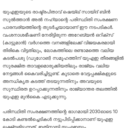
യുഎഇയുടെ രാഷ്ട്രപിതാവ് ഷെയ്ഖ് സായിദ് ബിൻ
സുൽത്താൻ അൽ നഹ്യാന്റെ പരിസ്ഥിതി സംരക്ഷണ
പാരമ്പര്യത്തിന്റെ തുടർച്ചയായാണ് ഈ നടപടികൾ.
വംശനാശഭീഷണി നേരിട്ടിരുന്ന അറേബ്യൻ ഒറിക്സ്
(കാട്ടുമാൻ) വർഗത്തെ വനങ്ങളിലേക്ക് വിജയകരമായി
തിരികെ വിട്ടതിലും, ലോകത്തിലെ രണ്ടാമത്തെ വലിയ
കടൽപശു (ഡുഗോങ്) സമൂഹത്തിന് യുഎഇ തീരങ്ങളിൽ
സുരക്ഷിത താവളമൊരുക്കിയതിലും രാജ്യം വലിയ
നേട്ടങ്ങൾ കൈവരിച്ചിട്ടുണ്ട്. കൂടാതെ വേട്ടപ്പക്ഷികളുടെ
അനധികൃത കടത്ത് തടയുന്നതിനും അവയുടെ
സുസ്ഥിരത ഉറപ്പാക്കുന്നതിനും രാജ്യാന്തര തലത്തിൽ
യുഎഇ മുൻകൈ എടുക്കുന്നു.
പരിസ്ഥിതി സംരക്ഷണത്തിന്റെ ഭാഗമായി 2030ഓടെ 10
കോടി കണ്ടൽച്ചെടികൾ നട്ടുപിടിപ്പിക്കാനാണ് യുഎഇ
ലക്ഷ്യമിടുന്നത്. ഇതിനായി യുഎഇയും