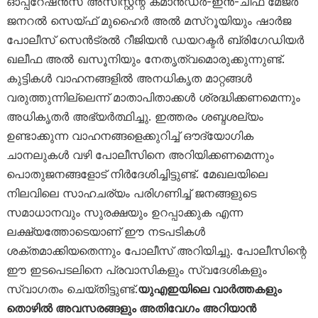
ഓപ്പറേഷൻസ് അസിസ്റ്റന്റ് കമാൻഡർ-ഇൻ-ചീഫ് മേജർ
ജനറൽ സെയ്ഫ് മുഹൈർ അൽ മസ്‌റൂയിയും ഷാർജ
പോലീസ് സെൻട്രൽ റീജിയൻ ഡയറക്ടർ ബ്രിഗേഡിയർ
ഖലീഫ അൽ ഖസൂനിയും നേതൃത്വമൊരുക്കുന്നുണ്ട്.
കുട്ടികൾ വാഹനങ്ങളിൽ അനധികൃത മാറ്റങ്ങൾ
വരുത്തുന്നില്ലെന്ന് മാതാപിതാക്കൾ ശ്രദ്ധിക്കണമെന്നും
അധികൃതർ അഭ്യർത്ഥിച്ചു. ഇത്തരം ശബ്ദശല്യം
ഉണ്ടാക്കുന്ന വാഹനങ്ങളെക്കുറിച്ച് ഔദ്യോഗിക
ചാനലുകൾ വഴി പോലീസിനെ അറിയിക്കണമെന്നും
പൊതുജനങ്ങളോട് നിർദേശിച്ചിട്ടുണ്ട്. മേഖലയിലെ
നിലവിലെ സാഹചര്യം പരിഗണിച്ച് ജനങ്ങളുടെ
സമാധാനവും സുരക്ഷയും ഉറപ്പാക്കുക എന്ന
ലക്ഷ്യത്തോടെയാണ് ഈ നടപടികൾ
ശക്തമാക്കിയതെന്നും പോലീസ് അറിയിച്ചു. പോലീസിന്റെ
ഈ ഇടപെടലിനെ പ്രവാസികളും സ്വദേശികളും
സ്വാഗതം ചെയ്തിട്ടുണ്ട്.
യുഎഇയിലെ വാർത്തകളും
തൊഴിൽ അവസരങ്ങളും അതിവേഗം അറിയാൻ