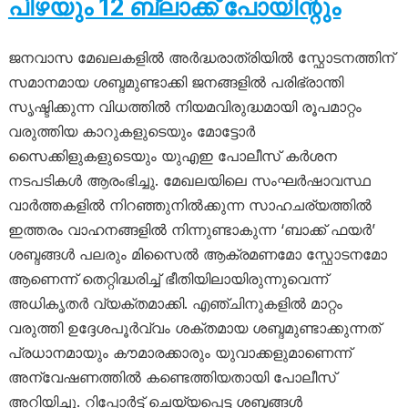
പിഴയും 12 ബ്ലാക്ക് പോയിന്റും
ജനവാസ മേഖലകളിൽ അർദ്ധരാത്രിയിൽ സ്ഫോടനത്തിന്
സമാനമായ ശബ്ദമുണ്ടാക്കി ജനങ്ങളിൽ പരിഭ്രാന്തി
സൃഷ്ടിക്കുന്ന വിധത്തിൽ നിയമവിരുദ്ധമായി രൂപമാറ്റം
വരുത്തിയ കാറുകളുടെയും മോട്ടോർ
സൈക്കിളുകളുടെയും യുഎഇ പോലീസ് കർശന
നടപടികൾ ആരംഭിച്ചു. മേഖലയിലെ സംഘർഷാവസ്ഥ
വാർത്തകളിൽ നിറഞ്ഞുനിൽക്കുന്ന സാഹചര്യത്തിൽ
ഇത്തരം വാഹനങ്ങളിൽ നിന്നുണ്ടാകുന്ന ‘ബാക്ക് ഫയർ’
ശബ്ദങ്ങൾ പലരും മിസൈൽ ആക്രമണമോ സ്ഫോടനമോ
ആണെന്ന് തെറ്റിദ്ധരിച്ച് ഭീതിയിലായിരുന്നുവെന്ന്
അധികൃതർ വ്യക്തമാക്കി. എഞ്ചിനുകളിൽ മാറ്റം
വരുത്തി ഉദ്ദേശപൂർവ്വം ശക്തമായ ശബ്ദമുണ്ടാക്കുന്നത്
പ്രധാനമായും കൗമാരക്കാരും യുവാക്കളുമാണെന്ന്
അന്വേഷണത്തിൽ കണ്ടെത്തിയതായി പോലീസ്
അറിയിച്ചു. റിപ്പോർട്ട് ചെയ്യപ്പെട്ട ശബ്ദങ്ങൾ