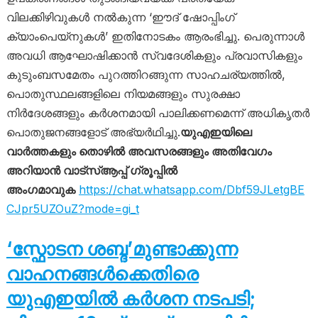
വിലക്കിഴിവുകൾ നൽകുന്ന ‘ഈദ് ഷോപ്പിംഗ്
ക്യാംപെയ്‌നുകൾ’ ഇതിനോടകം ആരംഭിച്ചു. പെരുന്നാൾ
അവധി ആഘോഷിക്കാൻ സ്വദേശികളും പ്രവാസികളും
കുടുംബസമേതം പുറത്തിറങ്ങുന്ന സാഹചര്യത്തിൽ,
പൊതുസ്ഥലങ്ങളിലെ നിയമങ്ങളും സുരക്ഷാ
നിർദേശങ്ങളും കർശനമായി പാലിക്കണമെന്ന് അധികൃതർ
പൊതുജനങ്ങളോട് അഭ്യർഥിച്ചു.
യുഎഇയിലെ
വാർത്തകളും തൊഴിൽ അവസരങ്ങളും അതിവേഗം
അറിയാൻ വാട്സ്ആപ്പ് ഗ്രൂപ്പിൽ
അംഗമാവുക
https://chat.whatsapp.com/Dbf59JLetgBE
CJpr5UZOuZ?mode=gi_t
‘സ്ഫോടന ശബ്ദ’മുണ്ടാക്കുന്ന
വാഹനങ്ങൾക്കെതിരെ
യുഎഇയിൽ കർശന നടപടി;