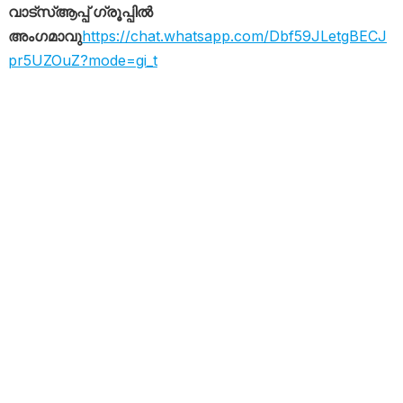
വാട്സ്ആപ്പ് ഗ്രൂപ്പിൽ
അംഗമാവു
https://chat.whatsapp.com/Dbf59JLetgBECJ
pr5UZOuZ?mode=gi_t