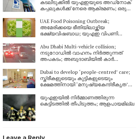
കടലിടുക്കിൽ യുഎഇയുടെ അഡ്‌നോക്
കപ്പലുകൾക്ക് നേരെ ആക്രമണം; ഒരു
മരണം, 20 പേർക്ക് പരിക്കേറ്റു
UAE Food Poisoning Outbreak;
അമേരിക്കയെ ഭീതിയിലാഴ്ത്തിയ
ഭക്ഷ്യവിഷബാധ; യുഎഇ വിപണി
സുരക്ഷിതമാണെന്ന് അധികൃതർ
Abu Dhabi Multi-vehicle collision;
നടുറോഡിൽ വാഹനം നിർത്തുന്നത്
അപകടം; അബുദാബിയിൽ കാർ
തലകീഴായി മറിഞ്ഞ് വൻ അപകടം
Dubai to develop ‘people-centred’ care;
സ്ത്രീകളുടെയും കുട്ടികളുടെയും
ക്ഷേമത്തിനായി ‘മനുഷ്യകേന്ദ്രീകൃത’
സംരക്ഷണ കേന്ദ്രങ്ങളുമായി ദുബായ്
യുഎഇയിൽ നിർമ്മാണത്തിരുന്ന
കെട്ടിടത്തിൽ തീപിടുത്തം; ആളപായമില്ല
Leave a Reply