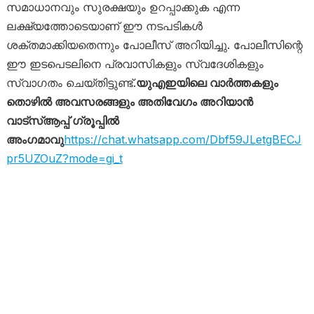
സമാധാനവും സുരക്ഷയും ഉറപ്പാക്കുക എന്ന
ലക്ഷ്യത്തോടെയാണ് ഈ നടപടികൾ
ശക്തമാക്കിയതെന്നും പോലീസ് അറിയിച്ചു. പോലീസിന്റെ
ഈ ഇടപെടലിനെ പ്രവാസികളും സ്വദേശികളും
സ്വാഗതം ചെയ്തിട്ടുണ്ട്.
യുഎഇയിലെ വാർത്തകളും
തൊഴിൽ അവസരങ്ങളും അതിവേഗം അറിയാൻ
വാട്സ്ആപ്പ് ഗ്രൂപ്പിൽ
അംഗമാവു
https://chat.whatsapp.com/Dbf59JLetgBECJ
pr5UZOuZ?mode=gi_t