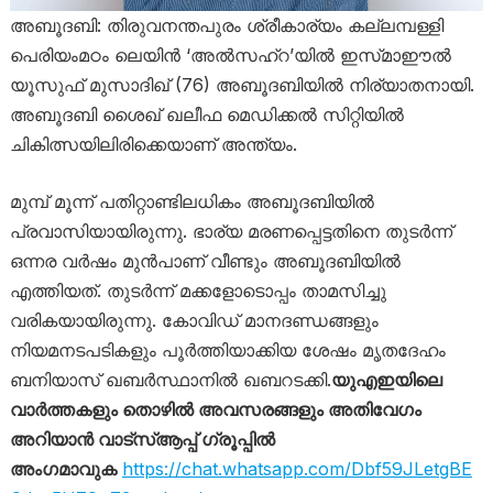
അബൂദബി: തിരുവനന്തപുരം ശ്രീകാര്യം കല്ലമ്പള്ളി
പെരിയംമഠം ലെയിൻ ‘അൽസഹ്‌റ’യിൽ ഇസ്​മാഈൽ
യൂസുഫ് മുസാദിഖ് (76) അബൂദബിയിൽ നിര്യാതനായി.
അബൂദബി ശൈഖ് ഖലീഫ മെഡിക്കൽ സിറ്റിയിൽ
ചികിത്സയിലിരിക്കെയാണ് അന്ത്യം.
മുമ്പ് മൂന്ന് പതിറ്റാണ്ടിലധികം അബൂദബിയിൽ
പ്രവാസിയായിരുന്നു. ഭാര്യ മരണപ്പെട്ടതിനെ തുടർന്ന്
ഒന്നര വർഷം മുൻപാണ് വീണ്ടും അബൂദബിയിൽ
എത്തിയത്. തുടർന്ന് മക്കളോടൊപ്പം താമസിച്ചു
വരികയായിരുന്നു. കോവിഡ് മാനദണ്ഡങ്ങളും
നിയമനടപടികളും പൂർത്തിയാക്കിയ ശേഷം മൃതദേഹം
ബനിയാസ് ഖബർസ്ഥാനിൽ ഖബറടക്കി.
യുഎഇയിലെ
വാർത്തകളും തൊഴിൽ അവസരങ്ങളും അതിവേഗം
അറിയാൻ വാട്സ്ആപ്പ് ഗ്രൂപ്പിൽ
അംഗമാവുക
https://chat.whatsapp.com/Dbf59JLetgBE