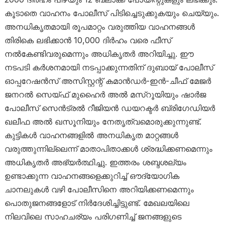
കൂടാതെ വാഹനം പോലീസ് പിടിച്ചെടുക്കുകയും ചെയ്യും.
അനധികൃതമായി രൂപമാറ്റം വരുത്തിയ വാഹനങ്ങൾ
തിരികെ ലഭിക്കാൻ 10,000 ദിർഹം വരെ ഫീസ്
നൽകേണ്ടിവരുമെന്നും അധികൃതർ അറിയിച്ചു. ഈ
നടപടി കർശനമായി നടപ്പാക്കുന്നതിന് ദുബായ് പോലീസ്
ഓപ്പറേഷൻസ് അസിസ്റ്റന്റ് കമാൻഡർ-ഇൻ-ചീഫ് മേജർ
ജനറൽ സെയ്ഫ് മുഹൈർ അൽ മസ്‌റൂയിയും ഷാർജ
പോലീസ് സെൻട്രൽ റീജിയൻ ഡയറക്ടർ ബ്രിഗേഡിയർ
ഖലീഫ അൽ ഖസൂനിയും നേതൃത്വമൊരുക്കുന്നുണ്ട്.
കുട്ടികൾ വാഹനങ്ങളിൽ അനധികൃത മാറ്റങ്ങൾ
വരുത്തുന്നില്ലെന്ന് മാതാപിതാക്കൾ ശ്രദ്ധിക്കണമെന്നും
അധികൃതർ അഭ്യർത്ഥിച്ചു. ഇത്തരം ശബ്ദശല്യം
ഉണ്ടാക്കുന്ന വാഹനങ്ങളെക്കുറിച്ച് ഔദ്യോഗിക
ചാനലുകൾ വഴി പോലീസിനെ അറിയിക്കണമെന്നും
പൊതുജനങ്ങളോട് നിർദേശിച്ചിട്ടുണ്ട്. മേഖലയിലെ
നിലവിലെ സാഹചര്യം പരിഗണിച്ച് ജനങ്ങളുടെ