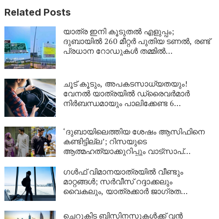
Related Posts
യാത്ര ഇനി കൂടുതൽ എളുപ്പം;
ദുബായിൽ 260 മീറ്റർ പുതിയ ടണൽ, രണ്ട്
പ്രധാന റോഡുകൾ തമ്മിൽ
ബന്ധിപ്പിക്കും
ചൂട് കൂടും, അപകടസാധ്യതയും!
വേനൽ യാത്രയിൽ ഡ്രൈവർമാർ
നിർബന്ധമായും പാലിക്കേണ്ട 6
കാര്യങ്ങൾ
‘ദുബായിലെത്തിയ ശേഷം ആസിഫിനെ
കണ്ടിട്ടില്ല’; റിസയുടെ
ആത്മഹത്യാക്കുറിപ്പും വാട്സാപ്
സന്ദേശങ്ങളും നിർണായകം, ഇനി കേരള
പൊലീസിന്റെ നീക്കം എന്ത്?
ഗൾഫ് വിമാനയാത്രയിൽ വീണ്ടും
മാറ്റങ്ങൾ; സർവീസ് റദ്ദാക്കലും
വൈകലും, യാത്രക്കാർ ജാഗ്രത
പാലിക്കണം!
ചെറുകിട ബിസിനസുകൾക്ക് വൻ