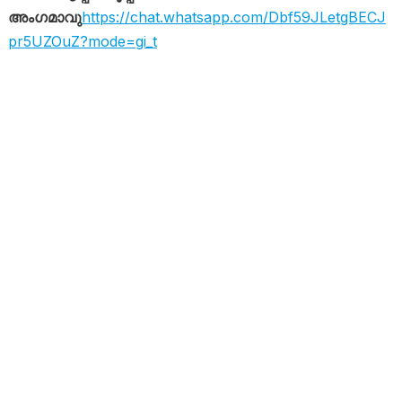
അംഗമാവു
https://chat.whatsapp.com/Dbf59JLetgBECJ
pr5UZOuZ?mode=gi_t