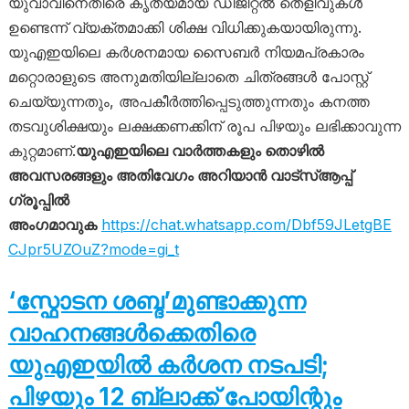
യുവാവിനെതിരെ കൃത്യമായ ഡിജിറ്റൽ തെളിവുകൾ
ഉണ്ടെന്ന് വ്യക്തമാക്കി ശിക്ഷ വിധിക്കുകയായിരുന്നു.
യുഎഇയിലെ കർശനമായ സൈബർ നിയമപ്രകാരം
മറ്റൊരാളുടെ അനുമതിയില്ലാതെ ചിത്രങ്ങൾ പോസ്റ്റ്
ചെയ്യുന്നതും, അപകീർത്തിപ്പെടുത്തുന്നതും കനത്ത
തടവുശിക്ഷയും ലക്ഷക്കണക്കിന് രൂപ പിഴയും ലഭിക്കാവുന്ന
കുറ്റമാണ്.
യുഎഇയിലെ വാർത്തകളും തൊഴിൽ
അവസരങ്ങളും അതിവേഗം അറിയാൻ വാട്സ്ആപ്പ്
ഗ്രൂപ്പിൽ
അംഗമാവുക
https://chat.whatsapp.com/Dbf59JLetgBE
CJpr5UZOuZ?mode=gi_t
‘സ്ഫോടന ശബ്ദ’മുണ്ടാക്കുന്ന
വാഹനങ്ങൾക്കെതിരെ
യുഎഇയിൽ കർശന നടപടി;
പിഴയും 12 ബ്ലാക്ക് പോയിന്റും