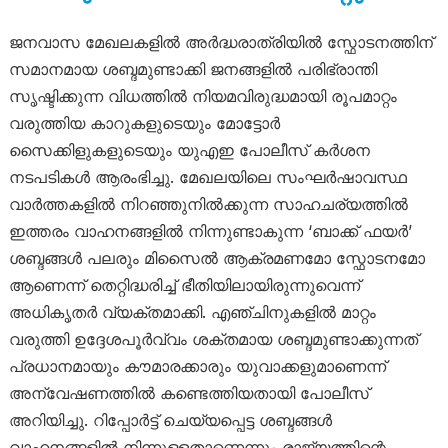
ജനവാസ മേഖലകളിൽ അർദ്ധരാത്രിയിൽ സ്ഫോടനത്തിന്
സമാനമായ ശബ്ദമുണ്ടാക്കി ജനങ്ങളിൽ പരിഭ്രാന്തി
സൃഷ്ടിക്കുന്ന വിധത്തിൽ നിയമവിരുദ്ധമായി രൂപമാറ്റം
വരുത്തിയ കാറുകളുടെയും മോട്ടോർ
സൈക്കിളുകളുടെയും യുഎഇ പോലീസ് കർശന
നടപടികൾ ആരംഭിച്ചു. മേഖലയിലെ സംഘർഷാവസ്ഥ
വാർത്തകളിൽ നിറഞ്ഞുനിൽക്കുന്ന സാഹചര്യത്തിൽ
ഇത്തരം വാഹനങ്ങളിൽ നിന്നുണ്ടാകുന്ന ‘ബാക്ക് ഫയർ’
ശബ്ദങ്ങൾ പലരും മിസൈൽ ആക്രമണമോ സ്ഫോടനമോ
ആണെന്ന് തെറ്റിദ്ധരിച്ച് ഭീതിയിലായിരുന്നുവെന്ന്
അധികൃതർ വ്യക്തമാക്കി. എഞ്ചിനുകളിൽ മാറ്റം
വരുത്തി ഉദ്ദേശപൂർവ്വം ശക്തമായ ശബ്ദമുണ്ടാക്കുന്നത്
പ്രധാനമായും കൗമാരക്കാരും യുവാക്കളുമാണെന്ന്
അന്വേഷണത്തിൽ കണ്ടെത്തിയതായി പോലീസ്
അറിയിച്ചു. റിപ്പോർട്ട് ചെയ്യപ്പെട്ട ശബ്ദങ്ങൾ
വാഹനങ്ങളിൽ നിന്നുള്ളതാണെന്നും രാജ്യത്തിന്റെ