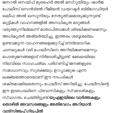
ജനറൽ സെയ്ഫ് മുഹൈർ അൽ മസ്‌റൂയിയും ഷാർജ
പോലീസ് സെൻട്രൽ റീജിയൻ ഡയറക്ടർ ബ്രിഗേഡിയർ
ഖലീഫ അൽ ഖസൂനിയും നേതൃത്വമൊരുക്കുന്നുണ്ട്.
കുട്ടികൾ വാഹനങ്ങളിൽ അനധികൃത മാറ്റങ്ങൾ
വരുത്തുന്നില്ലെന്ന് മാതാപിതാക്കൾ ശ്രദ്ധിക്കണമെന്നും
അധികൃതർ അഭ്യർത്ഥിച്ചു. ഇത്തരം ശബ്ദശല്യം
ഉണ്ടാക്കുന്ന വാഹനങ്ങളെക്കുറിച്ച് ഔദ്യോഗിക
ചാനലുകൾ വഴി പോലീസിനെ അറിയിക്കണമെന്നും
പൊതുജനങ്ങളോട് നിർദേശിച്ചിട്ടുണ്ട്. മേഖലയിലെ
നിലവിലെ സാഹചര്യം പരിഗണിച്ച് ജനങ്ങളുടെ
സമാധാനവും സുരക്ഷയും ഉറപ്പാക്കുക എന്ന
ലക്ഷ്യത്തോടെയാണ് ഈ നടപടികൾ
ശക്തമാക്കിയതെന്നും പോലീസ് അറിയിച്ചു. പോലീസിന്റെ
ഈ ഇടപെടലിനെ പ്രവാസികളും സ്വദേശികളും
സ്വാഗതം ചെയ്തിട്ടുണ്ട്.
യുഎഇയിലെ വാർത്തകളും
തൊഴിൽ അവസരങ്ങളും അതിവേഗം അറിയാൻ
വാട്സ്ആപ്പ് ഗ്രൂപ്പിൽ