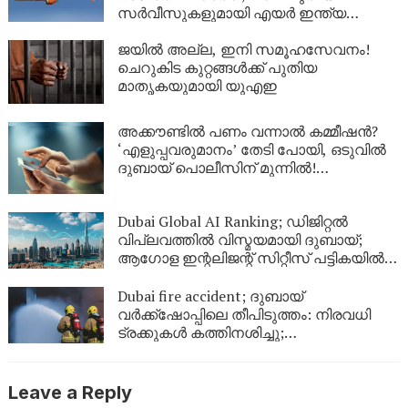
സർവീസുകളുമായി എയർ ഇന്ത്യ
എക്‌സ്പ്രസ്
ജയിൽ അല്ല, ഇനി സമൂഹസേവനം!
ചെറുകിട കുറ്റങ്ങൾക്ക് പുതിയ
മാതൃകയുമായി യുഎഇ
അക്കൗണ്ടിൽ പണം വന്നാൽ കമ്മീഷൻ?
‘എളുപ്പവരുമാനം’ തേടി പോയി, ഒടുവിൽ
ദുബായ് പൊലീസിന് മുന്നിൽ!
സോഷ്യൽ മീഡിയയിലെ
‘മോഹജോലി’യുടെ യഥാർത്ഥ മുഖം
Dubai Global AI Ranking; ഡിജിറ്റൽ
വിപ്ലവത്തിൽ വിസ്മയമായി ദുബായ്;
ആഗോള ഇന്റലിജന്റ് സിറ്റീസ് പട്ടികയിൽ
രണ്ടാം സ്ഥാനം
Dubai fire accident; ദുബായ്
വർക്ക്‌ഷോപ്പിലെ തീപിടുത്തം: നിരവധി
ട്രക്കുകൾ കത്തിനശിച്ചു;
വ്യാജവാർത്തകൾക്കെതിരെ മുന്നറിയിപ്പ്
Leave a Reply