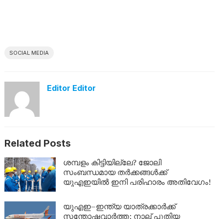
SOCIAL MEDIA
Editor Editor
Related Posts
ശമ്പളം കിട്ടിയില്ലേ? ജോലി
സംബന്ധമായ തർക്കങ്ങൾക്ക്
യുഎഇയിൽ ഇനി പരിഹാരം അതിവേഗം!
യുഎഇ–ഇന്ത്യ യാത്രക്കാർക്ക്
സന്തോഷവാർത്ത; നാല് പുതിയ