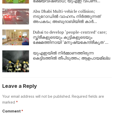
ഭക്ഷ്യവിഷബാധ; യുഎഇ വിപണി
സുരക്ഷിതമാണെന്ന് അധികൃതർ
Abu Dhabi Multi-vehicle collision;
നടുറോഡിൽ വാഹനം നിർത്തുന്നത്
അപകടം; അബുദാബിയിൽ കാർ
തലകീഴായി മറിഞ്ഞ് വൻ അപകടം
Dubai to develop ‘people-centred’ care;
സ്ത്രീകളുടെയും കുട്ടികളുടെയും
ക്ഷേമത്തിനായി ‘മനുഷ്യകേന്ദ്രീകൃത’
സംരക്ഷണ കേന്ദ്രങ്ങളുമായി ദുബായ്
യുഎഇയിൽ നിർമ്മാണത്തിരുന്ന
കെട്ടിടത്തിൽ തീപിടുത്തം; ആളപായമില്ല
Leave a Reply
Your email address will not be published.
Required fields are
marked
*
Comment
*