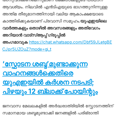
ആവശ്യം. നിലവിൽ എൻടിഎയുടെ ഭാഗത്തുനിന്നുള്ള
അന്തിമ തീരുമാനത്തിനായി വലിയ ആകാംക്ഷയോടെ
കാത്തിരിക്കുകയാണ് പ്രവാസി സമൂഹം.
യുഎഇയിലെ
വാർത്തകളും തൊഴിൽ അവസരങ്ങളും അതിവേഗം
അറിയാൻ വാട്സ്ആപ്പ് ഗ്രൂപ്പിൽ
അംഗമാവുക
https://chat.whatsapp.com/Dbf59JLetgBE
CJpr5UZOuZ?mode=gi_t
‘സ്ഫോടന ശബ്ദ’മുണ്ടാക്കുന്ന
വാഹനങ്ങൾക്കെതിരെ
യുഎഇയിൽ കർശന നടപടി;
പിഴയും 12 ബ്ലാക്ക് പോയിന്റും
ജനവാസ മേഖലകളിൽ അർദ്ധരാത്രിയിൽ സ്ഫോടനത്തിന്
സമാനമായ ശബ്ദമുണ്ടാക്കി ജനങ്ങളിൽ പരിഭ്രാന്തി