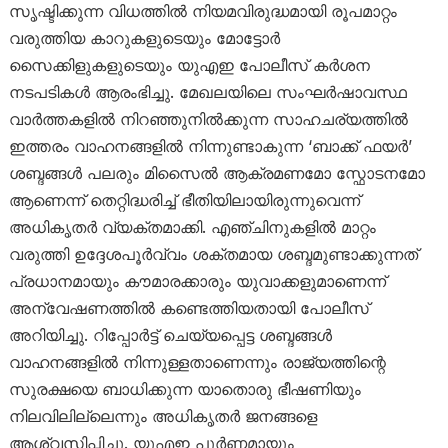
സൃഷ്ടിക്കുന്ന വിധത്തിൽ നിയമവിരുദ്ധമായി രൂപമാറ്റം
വരുത്തിയ കാറുകളുടെയും മോട്ടോർ
സൈക്കിളുകളുടെയും യുഎഇ പോലീസ് കർശന
നടപടികൾ ആരംഭിച്ചു. മേഖലയിലെ സംഘർഷാവസ്ഥ
വാർത്തകളിൽ നിറഞ്ഞുനിൽക്കുന്ന സാഹചര്യത്തിൽ
ഇത്തരം വാഹനങ്ങളിൽ നിന്നുണ്ടാകുന്ന ‘ബാക്ക് ഫയർ’
ശബ്ദങ്ങൾ പലരും മിസൈൽ ആക്രമണമോ സ്ഫോടനമോ
ആണെന്ന് തെറ്റിദ്ധരിച്ച് ഭീതിയിലായിരുന്നുവെന്ന്
അധികൃതർ വ്യക്തമാക്കി. എഞ്ചിനുകളിൽ മാറ്റം
വരുത്തി ഉദ്ദേശപൂർവ്വം ശക്തമായ ശബ്ദമുണ്ടാക്കുന്നത്
പ്രധാനമായും കൗമാരക്കാരും യുവാക്കളുമാണെന്ന്
അന്വേഷണത്തിൽ കണ്ടെത്തിയതായി പോലീസ്
അറിയിച്ചു. റിപ്പോർട്ട് ചെയ്യപ്പെട്ട ശബ്ദങ്ങൾ
വാഹനങ്ങളിൽ നിന്നുള്ളതാണെന്നും രാജ്യത്തിന്റെ
സുരക്ഷയെ ബാധിക്കുന്ന യാതൊരു ഭീഷണിയും
നിലവിലില്ലെന്നും അധികൃതർ ജനങ്ങളെ
ആശ്വസിപ്പിച്ചു. യുഎഇ പൂർണ്ണമായും