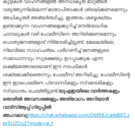
കുട്ടികൾ വാഹനങ്ങളിൽ അനധികൃത മാറ്റങ്ങൾ
വരുത്തുന്നില്ലെന്ന് മാതാപിതാക്കൾ ശ്രദ്ധിക്കണമെന്നും
അധികൃതർ അഭ്യർത്ഥിച്ചു. ഇത്തരം ശബ്ദശല്യം
ഉണ്ടാക്കുന്ന വാഹനങ്ങളെക്കുറിച്ച് ഔദ്യോഗിക
ചാനലുകൾ വഴി പോലീസിനെ അറിയിക്കണമെന്നും
പൊതുജനങ്ങളോട് നിർദേശിച്ചിട്ടുണ്ട്. മേഖലയിലെ
നിലവിലെ സാഹചര്യം പരിഗണിച്ച് ജനങ്ങളുടെ
സമാധാനവും സുരക്ഷയും ഉറപ്പാക്കുക എന്ന
ലക്ഷ്യത്തോടെയാണ് ഈ നടപടികൾ
ശക്തമാക്കിയതെന്നും പോലീസ് അറിയിച്ചു. പോലീസിന്റെ
ഈ ഇടപെടലിനെ പ്രവാസികളും സ്വദേശികളും
സ്വാഗതം ചെയ്തിട്ടുണ്ട്.
യുഎഇയിലെ വാർത്തകളും
തൊഴിൽ അവസരങ്ങളും അതിവേഗം അറിയാൻ
വാട്സ്ആപ്പ് ഗ്രൂപ്പിൽ
അംഗമാവു
https://chat.whatsapp.com/Dbf59JLetgBECJ
pr5UZOuZ?mode=gi_t