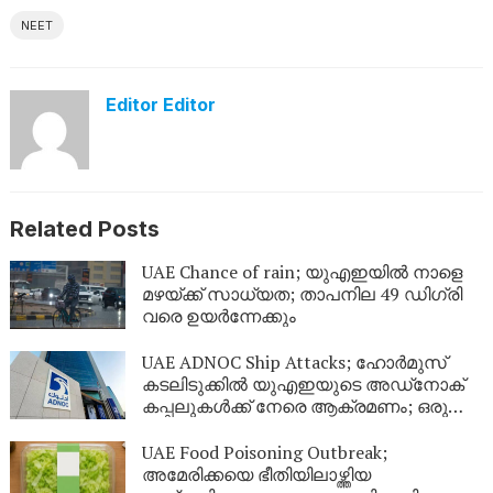
NEET
Editor Editor
Related Posts
UAE Chance of rain; യുഎഇയിൽ നാളെ
മഴയ്ക്ക് സാധ്യത; താപനില 49 ഡിഗ്രി
വരെ ഉയർന്നേക്കും
UAE ADNOC Ship Attacks; ഹോർമുസ്
കടലിടുക്കിൽ യുഎഇയുടെ അഡ്‌നോക്
കപ്പലുകൾക്ക് നേരെ ആക്രമണം; ഒരു
മരണം, 20 പേർക്ക് പരിക്കേറ്റു
UAE Food Poisoning Outbreak;
അമേരിക്കയെ ഭീതിയിലാഴ്ത്തിയ