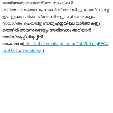
ലക്ഷ്യത്തോടെയാണ് ഈ നടപടികൾ
ശക്തമാക്കിയതെന്നും പോലീസ് അറിയിച്ചു. പോലീസിന്റെ
ഈ ഇടപെടലിനെ പ്രവാസികളും സ്വദേശികളും
സ്വാഗതം ചെയ്തിട്ടുണ്ട്.
യുഎഇയിലെ വാർത്തകളും
തൊഴിൽ അവസരങ്ങളും അതിവേഗം അറിയാൻ
വാട്സ്ആപ്പ് ഗ്രൂപ്പിൽ
അംഗമാവു
https://chat.whatsapp.com/Dbf59JLetgBECJ
pr5UZOuZ?mode=gi_t