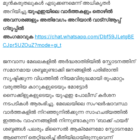
മുൻകരുതലുകൾ എടുക്കണമെന്ന് അധികൃതർ
അറിയിച്ചു.
യുഎഇയിലെ വാർത്തകളും തൊഴിൽ
അവസരങ്ങളും അതിവേഗം അറിയാൻ വാട്സ്ആപ്പ്
ഗ്രൂപ്പിൽ
അംഗമാവുക
https://chat.whatsapp.com/Dbf59JLetgBE
CJpr5UZOuZ?mode=gi_t
ജനവാസ മേഖലകളിൽ അർദ്ധരാത്രിയിൽ സ്ഫോടനത്തിന്
സമാനമായ ശബ്ദമുണ്ടാക്കി ജനങ്ങളിൽ പരിഭ്രാന്തി
സൃഷ്ടിക്കുന്ന വിധത്തിൽ നിയമവിരുദ്ധമായി രൂപമാറ്റം
വരുത്തിയ കാറുകളുടെയും മോട്ടോർ
സൈക്കിളുകളുടെയും യുഎഇ പോലീസ് കർശന
നടപടികൾ ആരംഭിച്ചു. മേഖലയിലെ സംഘർഷാവസ്ഥ
വാർത്തകളിൽ നിറഞ്ഞുനിൽക്കുന്ന സാഹചര്യത്തിൽ
ഇത്തരം വാഹനങ്ങളിൽ നിന്നുണ്ടാകുന്ന ‘ബാക്ക് ഫയർ’
ശബ്ദങ്ങൾ പലരും മിസൈൽ ആക്രമണമോ സ്ഫോടനമോ
ആണെന്ന് തെറ്റിദ്ധരിച്ച് ഭീതിയിലായിരുന്നുവെന്ന്