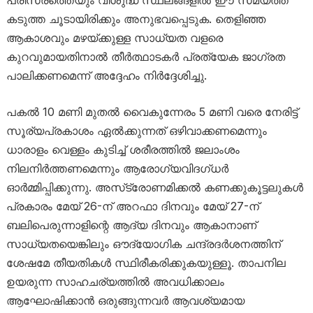
പരിസരത്തെയും വിശുദ്ധ സ്ഥലങ്ങളിൽ ഈ സമയത്ത്
കടുത്ത ചൂടായിരിക്കും അനുഭവപ്പെടുക. തെളിഞ്ഞ
ആകാശവും മഴയ്ക്കുള്ള സാധ്യത വളരെ
കുറവുമായതിനാൽ തീർത്ഥാടകർ പ്രത്യേക ജാഗ്രത
പാലിക്കണമെന്ന് അദ്ദേഹം നിർദ്ദേശിച്ചു.
പകൽ 10 മണി മുതൽ വൈകുന്നേരം 5 മണി വരെ നേരിട്ട്
സൂര്യപ്രകാശം ഏൽക്കുന്നത് ഒഴിവാക്കണമെന്നും
ധാരാളം വെള്ളം കുടിച്ച് ശരീരത്തിൽ ജലാംശം
നിലനിർത്തണമെന്നും ആരോഗ്യവിദഗ്ധർ
ഓർമ്മിപ്പിക്കുന്നു. അസ്‌ട്രോണമിക്കൽ കണക്കുകൂട്ടലുകൾ
പ്രകാരം മേയ് 26-ന് അറഫാ ദിനവും മേയ് 27-ന്
ബലിപെരുന്നാളിന്റെ ആദ്യ ദിനവും ആകാനാണ്
സാധ്യതയെങ്കിലും ഔദ്യോഗിക ചന്ദ്രദർശനത്തിന്
ശേഷമേ തീയതികൾ സ്ഥിരീകരിക്കുകയുള്ളൂ. താപനില
ഉയരുന്ന സാഹചര്യത്തിൽ അവധിക്കാലം
ആഘോഷിക്കാൻ ഒരുങ്ങുന്നവർ ആവശ്യമായ