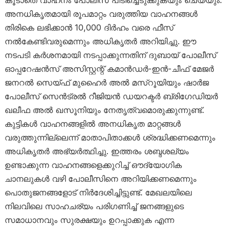
കൂടാതെ വാഹനം പോലീസ് പിടിച്ചെടുക്കുകയും ചെയ്യും.
അനധികൃതമായി രൂപമാറ്റം വരുത്തിയ വാഹനങ്ങൾ
തിരികെ ലഭിക്കാൻ 10,000 ദിർഹം വരെ ഫീസ്
നൽകേണ്ടിവരുമെന്നും അധികൃതർ അറിയിച്ചു. ഈ
നടപടി കർശനമായി നടപ്പാക്കുന്നതിന് ദുബായ് പോലീസ്
ഓപ്പറേഷൻസ് അസിസ്റ്റന്റ് കമാൻഡർ-ഇൻ-ചീഫ് മേജർ
ജനറൽ സെയ്ഫ് മുഹൈർ അൽ മസ്‌റൂയിയും ഷാർജ
പോലീസ് സെൻട്രൽ റീജിയൻ ഡയറക്ടർ ബ്രിഗേഡിയർ
ഖലീഫ അൽ ഖസൂനിയും നേതൃത്വമൊരുക്കുന്നുണ്ട്.
കുട്ടികൾ വാഹനങ്ങളിൽ അനധികൃത മാറ്റങ്ങൾ
വരുത്തുന്നില്ലെന്ന് മാതാപിതാക്കൾ ശ്രദ്ധിക്കണമെന്നും
അധികൃതർ അഭ്യർത്ഥിച്ചു. ഇത്തരം ശബ്ദശല്യം
ഉണ്ടാക്കുന്ന വാഹനങ്ങളെക്കുറിച്ച് ഔദ്യോഗിക
ചാനലുകൾ വഴി പോലീസിനെ അറിയിക്കണമെന്നും
പൊതുജനങ്ങളോട് നിർദേശിച്ചിട്ടുണ്ട്. മേഖലയിലെ
നിലവിലെ സാഹചര്യം പരിഗണിച്ച് ജനങ്ങളുടെ
സമാധാനവും സുരക്ഷയും ഉറപ്പാക്കുക എന്ന