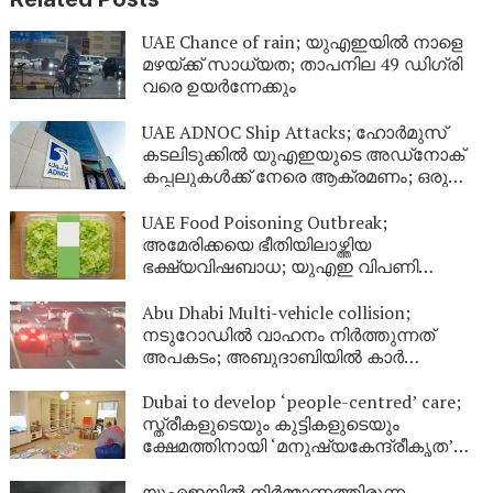
UAE Chance of rain; യുഎഇയിൽ നാളെ
മഴയ്ക്ക് സാധ്യത; താപനില 49 ഡിഗ്രി
വരെ ഉയർന്നേക്കും
UAE ADNOC Ship Attacks; ഹോർമുസ്
കടലിടുക്കിൽ യുഎഇയുടെ അഡ്‌നോക്
കപ്പലുകൾക്ക് നേരെ ആക്രമണം; ഒരു
മരണം, 20 പേർക്ക് പരിക്കേറ്റു
UAE Food Poisoning Outbreak;
അമേരിക്കയെ ഭീതിയിലാഴ്ത്തിയ
ഭക്ഷ്യവിഷബാധ; യുഎഇ വിപണി
സുരക്ഷിതമാണെന്ന് അധികൃതർ
Abu Dhabi Multi-vehicle collision;
നടുറോഡിൽ വാഹനം നിർത്തുന്നത്
അപകടം; അബുദാബിയിൽ കാർ
തലകീഴായി മറിഞ്ഞ് വൻ അപകടം
Dubai to develop ‘people-centred’ care;
സ്ത്രീകളുടെയും കുട്ടികളുടെയും
ക്ഷേമത്തിനായി ‘മനുഷ്യകേന്ദ്രീകൃത’
സംരക്ഷണ കേന്ദ്രങ്ങളുമായി ദുബായ്
യുഎഇയിൽ നിർമ്മാണത്തിരുന്ന