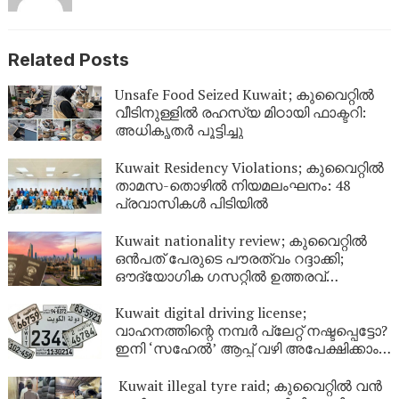
Related Posts
Unsafe Food Seized Kuwait; കുവൈറ്റിൽ
വീടിനുള്ളിൽ രഹസ്യ മിഠായി ഫാക്ടറി:
അധികൃതർ പൂട്ടിച്ചു
Kuwait Residency Violations; കുവൈറ്റിൽ
താമസ-തൊഴിൽ നിയമലംഘനം: 48
പ്രവാസികൾ പിടിയിൽ
Kuwait nationality review; കുവൈറ്റിൽ
ഒൻപത് പേരുടെ പൗരത്വം റദ്ദാക്കി;
ഔദ്യോഗിക ഗസറ്റിൽ ഉത്തരവ്
പുറത്തിറങ്ങി
Kuwait digital driving license;
വാഹനത്തിന്റെ നമ്പര്‍ പ്ലേറ്റ് നഷ്ടപ്പെട്ടോ?
ഇനി ‘സഹേൽ’ ആപ്പ് വഴി അപേക്ഷിക്കാം;
കുവൈറ്റിൽ പുതിയ ഡിജിറ്റൽ സേവനം
ഉടൻ
Kuwait illegal tyre raid; കുവൈറ്റിൽ വൻ