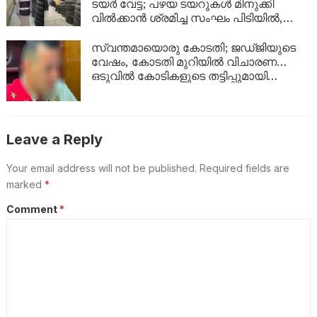
ടയർ വേട്ട; പഴയ ടയറുകൾ മിനുക്കി
വിൽക്കാൻ ശ്രമിച്ച സംഘം പിടിയിൽ,
പിടിച്ചെടുത്തത് ആയിരത്തിലധികം
ടയറുകൾ
സ്വന്തമായൊരു കോടതി; ജഡ്ജിയുടെ
വേഷം, കോടതി മുറിയിൽ വിചാരണ…
ഒടുവിൽ കോടികളുടെ തട്ടിപ്പുമായി
യുവാവ് പിടിയിൽ!
Leave a Reply
Your email address will not be published.
Required fields are
marked
*
Comment
*