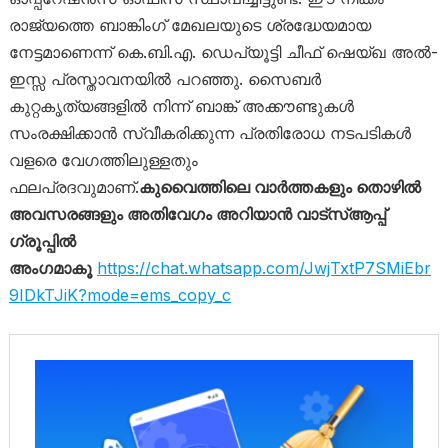
രാജ്യത്തെ ബാങ്കിംഗ് മേഖലയുടെ ശ്രദ്ധേയമായ
നേട്ടമാണെന്ന് കെ.ബി.എ. ഡെപ്യൂട്ടി ചീഫ് ഷെയ്ഖ അൽ-
ഇസ്സ പ്രസ്താവനയിൽ പറഞ്ഞു. സൈബർ
കുറ്റകൃത്യങ്ങളിൽ നിന്ന് ബാങ്ക് അക്കൗണ്ടുകൾ
സംരക്ഷിക്കാൻ സ്വീകരിക്കുന്ന പ്രതിരോധ നടപടികൾ
വളരെ വേഗത്തിലുള്ളതും
ഫലപ്രദവുമാണ്.
കുവൈത്തിലെ വാർത്തകളും തൊഴിൽ
അവസരങ്ങളും അതിവേഗം അറിയാൻ വാട്സ്ആപ്പ്
ഗ്രൂപ്പിൽ
അംഗമാകൂ
https://chat.whatsapp.com/JwjTxtP7SMiEbr
9IDkTJiK?mode=ems_copy_c