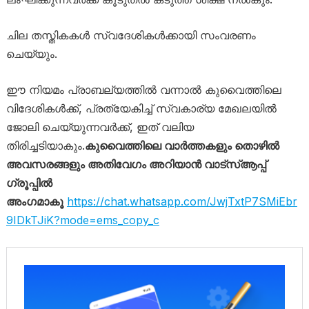
ചില തസ്തികകൾ സ്വദേശികൾക്കായി സംവരണം
ചെയ്യും.
ഈ നിയമം പ്രാബല്യത്തിൽ വന്നാൽ കുവൈത്തിലെ
വിദേശികൾക്ക്, പ്രത്യേകിച്ച് സ്വകാര്യ മേഖലയിൽ
ജോലി ചെയ്യുന്നവർക്ക്, ഇത് വലിയ
തിരിച്ചടിയാകും.
കുവൈത്തിലെ വാർത്തകളും തൊഴിൽ
അവസരങ്ങളും അതിവേഗം അറിയാൻ വാട്സ്ആപ്പ്
ഗ്രൂപ്പിൽ
അംഗമാകൂ
https://chat.whatsapp.com/JwjTxtP7SMiEbr
9IDkTJiK?mode=ems_copy_c