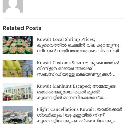
Related Posts
Kuwait Local Shrimp Prices;
കുവൈത്തിൽ ചെമ്മീൻ വില കുറയുന്നു;
സീസൺ സജീവമായതോടെ വിപണിയിൽ
വൻ തിരക്ക്
Kuwait Customs Seizure; കുവൈത്തിൽ
നിന്ന് ഈ രാജ്യത്തേയ്ക്ക്
സബ്സിഡിയുള്ള ഭക്ഷ്യവസ്തുക്കൾ
കടത്താനുള്ള ശ്രമം തടഞ്ഞു
Kuwait Manhunt Escaped; അമ്മയുടെ
മൊബൈലുമായി മകൻ മുങ്ങി!
കുവൈറ്റിൽ മാനസികാരോഗ്യ
കേന്ദ്രത്തിൽ നിന്ന് ചാടിപ്പോയ
യുവാവിനായി പോലീസ് തിരച്ചിൽ
Flight Cancellations Kuwait; യാത്രക്കാർ
ശ്രദ്ധിക്കുക! യുഎഇയിൽ നിന്ന്
കുവൈറ്റിലേക്കും ബഹ്‌റൈനിലേക്കും
വിമാനങ്ങൾ റദ്ദാക്കി; പുതിയ വിവരങ്ങൾ