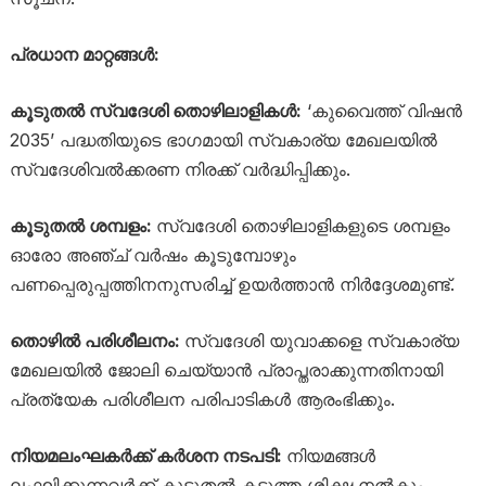
പ്രധാന മാറ്റങ്ങൾ:
കൂടുതൽ സ്വദേശി തൊഴിലാളികൾ:
‘കുവൈത്ത് വിഷൻ
2035’ പദ്ധതിയുടെ ഭാഗമായി സ്വകാര്യ മേഖലയിൽ
സ്വദേശിവൽക്കരണ നിരക്ക് വർദ്ധിപ്പിക്കും.
കൂടുതൽ ശമ്പളം:
സ്വദേശി തൊഴിലാളികളുടെ ശമ്പളം
ഓരോ അഞ്ച് വർഷം കൂടുമ്പോഴും
പണപ്പെരുപ്പത്തിനനുസരിച്ച് ഉയർത്താൻ നിർദ്ദേശമുണ്ട്.
തൊഴിൽ പരിശീലനം:
സ്വദേശി യുവാക്കളെ സ്വകാര്യ
മേഖലയിൽ ജോലി ചെയ്യാൻ പ്രാപ്തരാക്കുന്നതിനായി
പ്രത്യേക പരിശീലന പരിപാടികൾ ആരംഭിക്കും.
നിയമലംഘകർക്ക് കർശന നടപടി:
നിയമങ്ങൾ
ലംഘിക്കുന്നവർക്ക് കൂടുതൽ കടുത്ത ശിക്ഷ നൽകും.