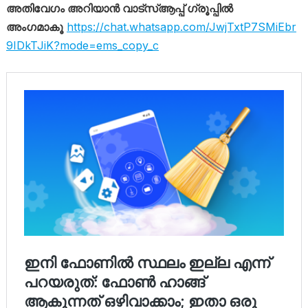
അതിവേഗം അറിയാൻ വാട്സ്ആപ്പ് ഗ്രൂപ്പിൽ
അംഗമാകൂ
https://chat.whatsapp.com/JwjTxtP7SMiEbr
9IDkTJiK?mode=ems_copy_c