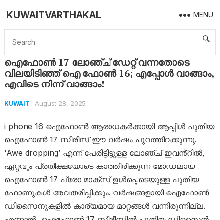
KUWAITVARTHAKAL
MENU
Home
Kuwait
ഐഫോൺ 17 ലോഞ്ച് ഡേറ്റ് വന്നതോടെ വിലയിടിഞ്ഞ് ഐ ഫോൺ 16; എപ്പോൾ വാങ്ങാം, എവിടെ നിന്ന് വാങ്ങാം!
ഐഫോൺ 17 ലോഞ്ച് ഡേറ്റ് വന്നതോടെ
വിലയിടിഞ്ഞ് ഐ ഫോൺ 16; എപ്പോൾ വാങ്ങാം,
എവിടെ നിന്ന് വാങ്ങാം!
August 28, 2025
KUWAIT
i phone 16 ഐഫോൺ ആരാധകർക്കായി ആപ്പിൾ പുതിയ
ഐഫോൺ 17 സീരീസ് ഈ വർഷം പുറത്തിറക്കുന്നു.
‘Awe dropping’ എന്ന് പേരിട്ടിട്ടുള്ള ലോഞ്ച് ഇവൻ്റിൽ,
ഏറ്റവും പ്രതീക്ഷയോടെ കാത്തിരിക്കുന്ന മോഡലായ
ഐഫോൺ 17 പ്രോ മാക്സ് ഉൾപ്പെടെയുള്ള പുതിയ
ഫോണുകൾ അവതരിപ്പിക്കും. വർഷങ്ങളായി ഐഫോൺ
ഡിസൈനുകളിൽ കാര്യമായ മാറ്റങ്ങൾ വന്നിരുന്നില്ല.
എന്നാൽ, ഐഫോൺ 17 സീരീസിൽ പുതിയ ഡിസൈൻ