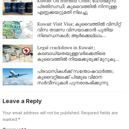
Kuwait Oil Hormuz Crisis; ഹോർമുസ്
പ്രതിസന്ധി: കുവൈത്തിൽ നിന്നുള്ള
എണ്ണക്കയറ്റുമതി നിലച്ചു
Kuwait Visit Visa; കുവൈത്തിൽ വിസിറ്റ്
വിസ താമസ വിസയാക്കാൻ പുതിയ
നിബന്ധനകൾ; ആർക്കെല്ലാം
അപേക്ഷിക്കാം?
Legal crackdown in Kuwait;
കടബാധ്യതയുള്ളവർക്കെതിരെ
കുവൈത്തിൽ നിയമക്കുരുക്ക് മുറുകുന്നു;
ജൂണിൽ മാത്രം 4,357 പേർക്ക്
യാത്രാവിലക്ക്
പ്രവാസികൾക്ക് സന്തോഷവാർത്ത;
കുവൈറ്റിലേക്ക് പ്രമുഖ വിമാന
സർവീസുകൾ പുനരാരംഭിക്കുന്നു
Leave a Reply
Your email address will not be published.
Required fields are
marked
*