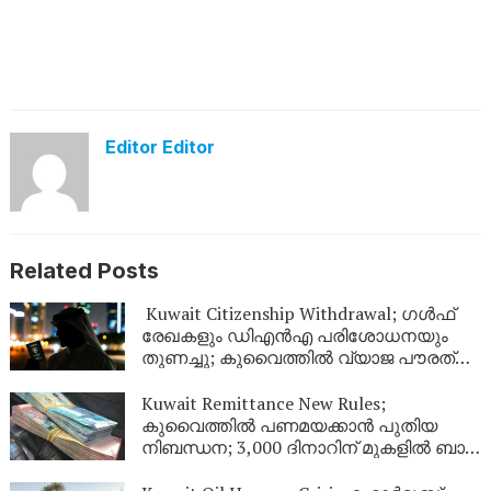
Editor Editor
Related Posts
Kuwait Citizenship Withdrawal; ഗൾഫ്
രേഖകളും ഡിഎൻഎ പരിശോധനയും
തുണച്ചു; കുവൈത്തിൽ വ്യാജ പൗരത്വം
നേടിയ 344 പേർ പുറത്ത്
Kuwait Remittance New Rules;
കുവൈത്തിൽ പണമയക്കാൻ പുതിയ
നിബന്ധന; 3,000 ദിനാറിന് മുകളിൽ ബാങ്ക്
സ്റ്റേറ്റ്‌മെന്റ് നിർബന്ധം