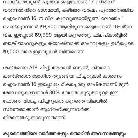
സാധ്യതയുണ്ട്. പുതിയ ഐഫോൺ 17 സീരീസ്
വരുന്നതിൻ്റെ ഭാഗമായി, കഴിഞ്ഞ വർഷം പുറത്തിറങ്ങിയ
ഐഫോൺ 16-ന് വില കുറവുണ്ടായിട്ടുണ്ട്. ലോഞ്ച്
ചെയ്യുമ്പോൾ ₹79,900 ആയിരുന്ന ഐഫോൺ 16-ൻ്റെ
വില ഇപ്പോൾ ₹69,999 ആയി കുറഞ്ഞു. ഫ്ലിപ്കാർട്ടിൽ
ബാങ്ക് ഓഫറുകളും ക്യാഷ്ബാക്ക് ഓഫറുകളും ഉൾപ്പെടെ
₹10,000 വരെ ഇളവുകൾ ലഭ്യമാണ്.
ശക്തമായ A18 ചിപ്പ്, ആക്ഷൻ ബട്ടൺ, ക്യാമറ
കൺട്രോൾ ടോഗിൾ തുടങ്ങിയ ഫീച്ചറുകൾ കാരണം
ഐഫോൺ 16 ഇപ്പോഴും മികച്ചൊരു ഓപ്ഷനാണ്. മുൻ
മോഡലുകളേക്കാൾ 30% വേഗത കൂടുതലുള്ള ഈ
ഫോൺ, മികച്ച ഫീച്ചറുകൾ കുറഞ്ഞ വിലയിൽ
സ്വന്തമാക്കാൻ ആഗ്രഹിക്കുന്നവർക്ക്
തിരഞ്ഞെടുക്കാവുന്നതാണ്.
കുവൈത്തിലെ വാർത്തകളും തൊഴിൽ അവസരങ്ങളും