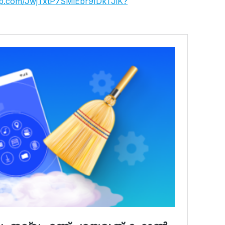
app.com/JwjTxtP7SMiEbr9IDkTJiK?