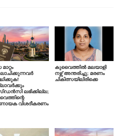
മാറ്റം
കുവൈത്തിൽ മലയാളി
ചിക്കുന്നവർ
നഴ്സ് അന്തരിച്ചു; മരണം
്ധിക്കുക!
ചികിത്സയിലിരിക്കെ
ലാവർക്കും
ിഡൻസി ലഭിക്കില്ല;
ൈത്തിന്റെ
ർണായക വിശദീകരണം