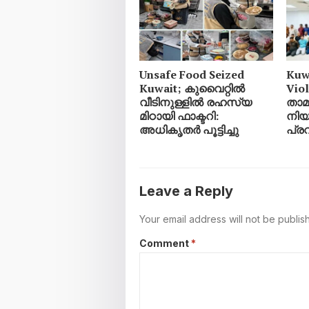
Unsafe Food Seized
Kuw
Kuwait; കുവൈറ്റിൽ
Vio
വീടിനുള്ളിൽ രഹസ്യ
താ
മിഠായി ഫാക്ടറി:
നിയ
അധികൃതർ പൂട്ടിച്ചു
പ്ര
Leave a Reply
Your email address will not be publis
Comment
*