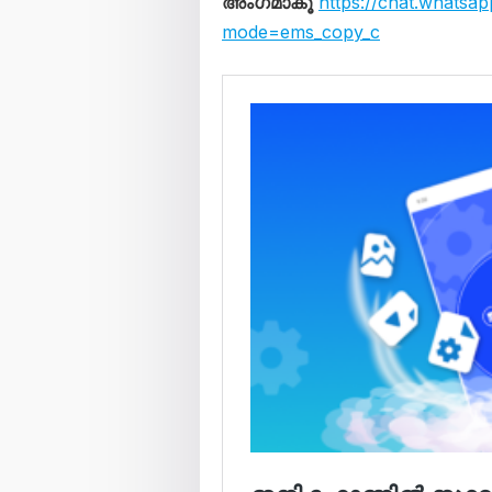
അംഗമാകൂ
https://chat.whats
mode=ems_copy_c