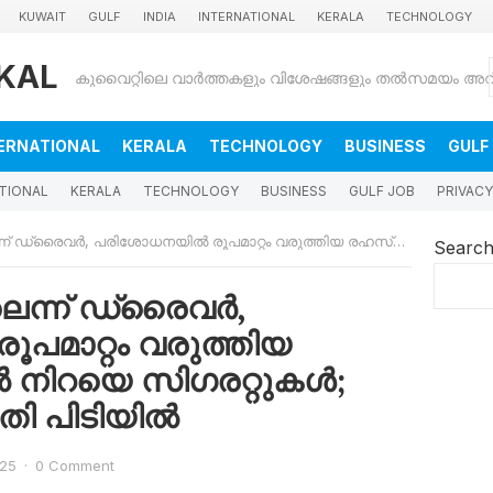
KUWAIT
GULF
INDIA
INTERNATIONAL
KERALA
TECHNOLOGY
KAL
ERNATIONAL
KERALA
TECHNOLOGY
BUSINESS
GULF
TIONAL
KERALA
TECHNOLOGY
BUSINESS
GULF JOB
PRIVACY
പരിശോധനയിൽ രൂപമാറ്റം വരുത്തിയ രഹസ്യ അറയിൽ നിറയെ സി​ഗരറ്റുകൾ; കുവൈത്തിൽ പ്രതി പിടിയിൽ
Searc
ലെന്ന് ഡ്രൈവർ,
പമാറ്റം വരുത്തിയ
ിറയെ സി​ഗരറ്റുകൾ;
തി പിടിയിൽ
025
·
0 Comment