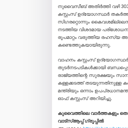
നുവൈസീബ് അതിർത്തി വഴി 303 പ
കസ്റ്റംസ് ഉദ്യോഗസ്ഥർ തകർത
സിഗരറ്റൊന്നും കൈവശമില്ലെന്ന
നടത്തിയ വിശദമായ പരിശോധനയി
രൂപമാറ്റം വരുത്തിയ രഹസ്യ അ
കണ്ടെത്തുകയായിരുന്നു.
വാഹനം കസ്റ്റംസ് ഉദ്യോഗസ്ഥർ 
തുടർനടപടികൾക്കായി ബന്ധപ്പെ
രാജ്യത്തിന്റെ സുരക്ഷയും സാമ്
കള്ളക്കടത്ത് തടയുന്നതിനുള്
മന്ത്രിയും ഒന്നാം ഉപപ്രധാനമന്ത്ര
ഓഫ് കസ്റ്റംസ് അറിയിച്ചു.
കുവൈത്തിലെ വാർത്തകളും 
വാട്സ്ആപ്പ് ഗ്രൂപ്പിൽ