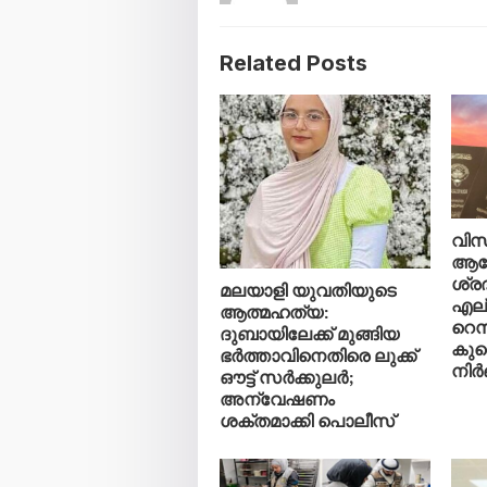
Related Posts
വിസ 
ആലോ
ശ്രദ
മലയാളി യുവതിയുടെ
എല്
ആത്മഹത്യ:
റെസ
ദുബായിലേക്ക് മുങ്ങിയ
കുവ
ഭർത്താവിനെതിരെ ലുക്ക്
നി
ഔട്ട് സർക്കുലർ;
അന്വേഷണം
ശക്തമാക്കി പൊലീസ്