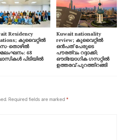
ait Residency
Kuwait nationality
lations; കുവൈറ്റിൽ
review; കുവൈറ്റിൽ
മസ-തൊഴിൽ
ഒൻപത് പേരുടെ
മലംഘനം: 48
പൗരത്വം റദ്ദാക്കി;
വാസികൾ പിടിയിൽ
ഔദ്യോഗിക ഗസറ്റിൽ
ഉത്തരവ് പുറത്തിറങ്ങി
hed.
Required fields are marked
*