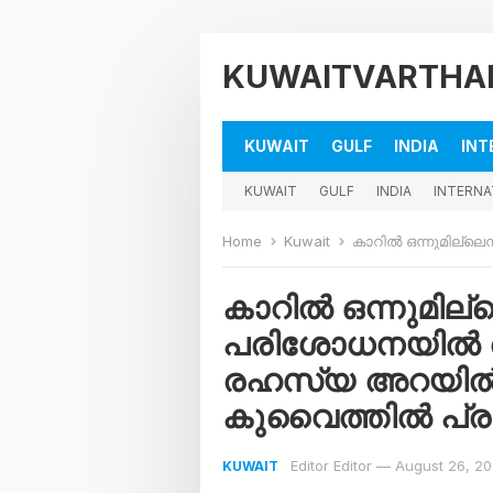
KUWAITVARTHA
KUWAIT
GULF
INDIA
INT
KUWAIT
GULF
INDIA
INTERNA
Home
Kuwait
കാറിൽ ഒന്നുമില്ലെന്ന് ഡ്രൈവർ, 
കാറിൽ ഒന്നുമില്
പരിശോധനയിൽ രൂ
രഹസ്യ അറയിൽ ന
കുവൈത്തിൽ പ്ര
Editor Editor
—
August 26, 2
KUWAIT