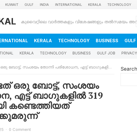
KUWAIT
GULF
INDIA
INTERNATIONAL
KERALA
TECHNOLOGY
KAL
ERNATIONAL
KERALA
TECHNOLOGY
BUSINESS
GULF
TIONAL
KERALA
TECHNOLOGY
BUSINESS
GULF JOB
PRIVACY
ം തോന്നി പരിശോധന, എട്ട് ബാഗുകളിൽ 319 പായ്ക്കറ്റുകളിലായി കണ്ടെത്തിയത് കോടികളുടെ മയക്കുമരുന്ന്
Searc
ത് ഒരു ബോട്ട്, സംശയം
, എട്ട് ബാഗുകളിൽ 319
യി കണ്ടെത്തിയത്
ുമരുന്ന്
25
·
0 Comment