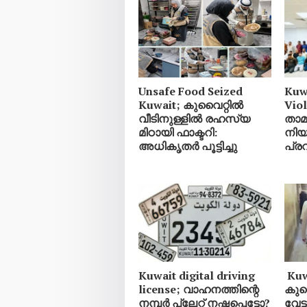
Unsafe Food Seized
Kuw
Kuwait; കുവൈറ്റിൽ
Vio
വീടിനുള്ളിൽ രഹസ്യ
താ
മിഠായി ഫാക്ടറി:
നിയ
അധികൃതർ പൂട്ടിച്ചു
പ്ര
Kuwait digital driving
Kuwa
license; വാഹനത്തിന്റെ
കുവ
നമ്പര്‍ പ്ലേറ്റ് നഷ്ടപ്പെട്ടോ?
വേട