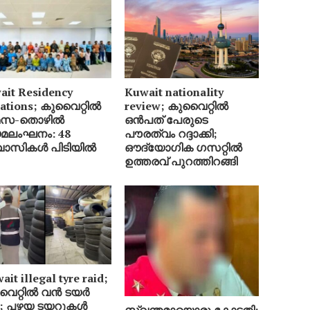
ait Residency
Kuwait nationality
lations; കുവൈറ്റിൽ
review; കുവൈറ്റിൽ
മസ-തൊഴിൽ
ഒൻപത് പേരുടെ
മലംഘനം: 48
പൗരത്വം റദ്ദാക്കി;
വാസികൾ പിടിയിൽ
ഔദ്യോഗിക ഗസറ്റിൽ
ഉത്തരവ് പുറത്തിറങ്ങി
it illegal tyre raid;
ൈറ്റിൽ വൻ ടയർ
്ട; പഴയ ടയറുകൾ