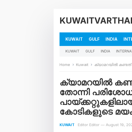
KUWAITVARTHA
KUWAIT
GULF
INDIA
INT
KUWAIT
GULF
INDIA
INTERNA
Home
Kuwait
ക്യാമറയിൽ കണ്ടത് ഒരു ബോട്ട്, സംശയ
ക്യാമറയിൽ കണ്ട
തോന്നി പരിശോധന
പായ്ക്കറ്റുകളിലാ
കോടികളുടെ മയക്ക
Editor Editor
—
August 19, 20
KUWAIT