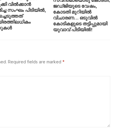
സ്വന്തമായൊരു കോടതി;
ക്കി വിൽക്കാൻ
ജഡ്ജിയുടെ വേഷം,
മിച്ച സംഘം പിടിയിൽ,
കോടതി മുറിയിൽ
ച്ചെടുത്തത്
വിചാരണ… ഒടുവിൽ
രത്തിലധികം
കോടികളുടെ തട്ടിപ്പുമായി
റുകൾ
യുവാവ് പിടിയിൽ!
hed.
Required fields are marked
*