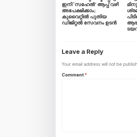
ഇനി ‘സഹേൽ’ ആപ്പ് വഴി
മിനു
അപേക്ഷിക്കാം;
ശ്ര
കുവൈറ്റിൽ പുതിയ
പിടി
ഡിജിറ്റൽ സേവനം ഉടൻ
ആയി
ടയ
Leave a Reply
Your email address will not be publis
Comment
*