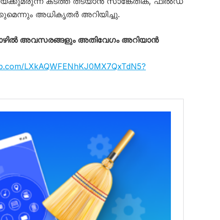
മയക്കുമരുന്ന് കടത്ത് തടയാൻ സാങ്കേതിക, ഫീൽഡ്
ക്കുമെന്നും അധികൃതർ അറിയിച്ചു.
തൊഴിൽ അവസരങ്ങളും അതിവേഗം അറിയാൻ
sapp.com/LXkAQWFENhKJ0MX7QxTdN5?