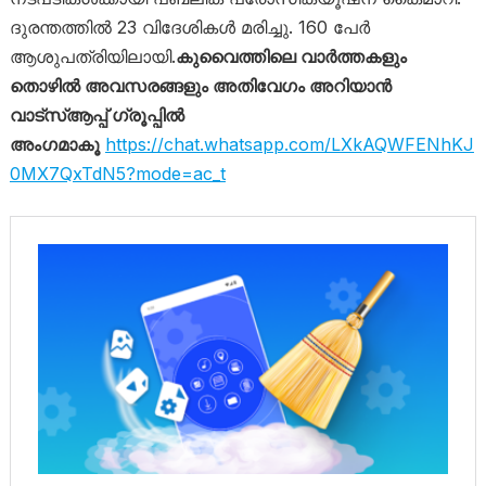
ദുരന്തത്തിൽ 23 വിദേശികൾ മരിച്ചു. 160 പേർ
ആശുപത്രിയിലായി.
കുവൈത്തിലെ വാർത്തകളും
തൊഴിൽ അവസരങ്ങളും അതിവേഗം അറിയാൻ
വാട്സ്ആപ്പ് ഗ്രൂപ്പിൽ
അംഗമാകൂ
https://chat.whatsapp.com/LXkAQWFENhKJ
0MX7QxTdN5?mode=ac_t