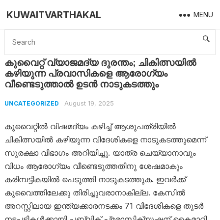
KUWAITVARTHAKAL
MENU
Home
Uncategorized
കുവൈറ്റ് വ്യാജമദ്യ ദുരന്തം; ചികിത്സയിൽ കഴിയുന്ന പ്രവാസികളെ ആരോഗ്യം വീണ്ടെടുത്താൽ ഉടൻ നാടുകടത്തും
കുവൈറ്റ് വ്യാജമദ്യ ദുരന്തം; ചികിത്സയിൽ
കഴിയുന്ന പ്രവാസികളെ ആരോഗ്യം
വീണ്ടെടുത്താൽ ഉടൻ നാടുകടത്തും
August 19, 2025
UNCATEGORIZED
കുവൈറ്റിൽ വിഷമദ്യം കഴിച്ച് ആശുപത്രിയിൽ
ചികിത്സയിൽ കഴിയുന്ന വിദേശികളെ നാടുകടത്തുമെന്ന്
സുരക്ഷാ വിഭാഗം അറിയിച്ചു. യാത്ര ചെയ്യാനാവും
വിധം ആരോഗ്യം വീണ്ടെടുത്തതിനു ശേഷമാകും
കരിമ്പട്ടികയിൽ പെടുത്തി നാടുകടത്തുക. ഇവർക്ക്
കുവൈത്തിലേക്കു തിരിച്ചുവരാനാകില്ല. കേസിൽ
അറസ്റ്റിലായ ഇന്ത്യക്കാരനടക്കം 71 വിദേശികളെ തുടർ
നടപടികൾക്കായി പബ്ലിക് പ്രോസിക്യൂഷന് കൈമാറി.