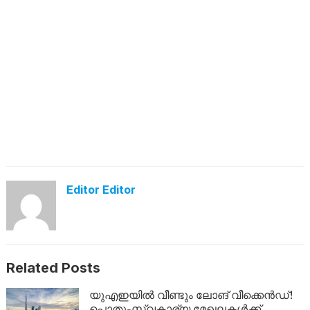
Editor Editor
Related Posts
യുഎഇയിൽ വീണ്ടും ലോങ് വീക്കെൻഡ്!
പൊതു-സ്വകാര്യ മേഖലകൾക്ക്