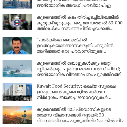
ഔദ്യോഗിക അവധി പ്രഖ്യാപിച്ചു
കുവൈത്തിൽ കടം തിരിച്ചടച്ചില്ലെങ്കിൽ
കുരുക്ക് മുറുകും; ഒരു മാസത്തിൽ 83,000-
ത്തിലധികം സ്വത്ത് പിടിച്ചെടുക്കൽ
നടപടികൾ!
“പാർക്കിലെ ബെഞ്ചിൽ
ഉറങ്ങുകയാണെന്ന് കരുതി…ഒടുവിൽ
അറിഞ്ഞത് ഒരു പ്രവാസിയുടെ
അവസാന യാത്ര; ഏഴ് വർഷം
യുഎഇയിലെ തെരുവിൽ; ‘വാപ്പയെ
കുവൈത്തിൽ ബോട്ടുകൾക്കും ജെറ്റ്
കാണണം’ എന്ന് കണ്ണീരോടെ മകൾ
സ്കികൾക്കും പുതിയ ലൈസൻസ് ഫീസ്;
ഔദ്യോഗിക വിജ്ഞാപനം പുറത്തിറങ്ങി
Kuwait Food Security; ഭക്ഷ്യ സുരക്ഷ
ഉറപ്പാക്കാൻ കുവൈറ്റിൽ കർശന
നിർദ്ദേശം: ബാക്കപ്പ് ജനറേറ്ററുകൾ
നിർബന്ധമാക്കി
കുവൈത്തിൽ 425 പ്രവാസികളുടെ
താമസ വിലാസങ്ങൾ റദ്ദാക്കി; 30
ദിവസത്തിനകം പുതുക്കിയില്ലെങ്കിൽ പിഴ