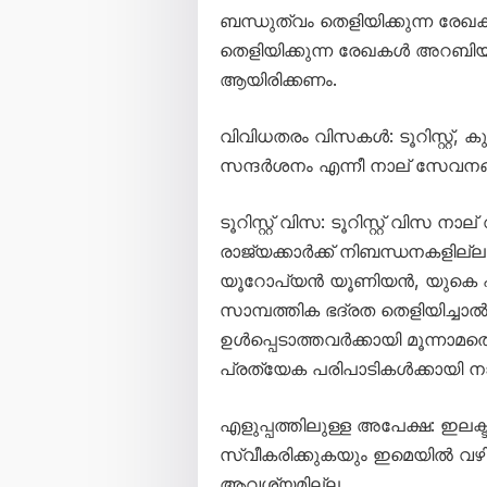
ബന്ധുത്വം തെളിയിക്കുന്ന രേ
തെളിയിക്കുന്ന രേഖകൾ അറബി
ആയിരിക്കണം.
വിവിധതരം വിസകൾ: ടൂറിസ്റ്റ്,
സന്ദർശനം എന്നീ നാല് സേവനങ്ങൾ
ടൂറിസ്റ്റ് വിസ: ടൂറിസ്റ്റ് വിസ നാ
രാജ്യക്കാർക്ക് നിബന്ധനകളില്ല
യൂറോപ്യൻ യൂണിയൻ, യുകെ എന്
സാമ്പത്തിക ഭദ്രത തെളിയിച്ചാ
ഉൾപ്പെടാത്തവർക്കായി മൂന്നാ
പ്രത്യേക പരിപാടികൾക്കായി നാല
എളുപ്പത്തിലുള്ള അപേക്ഷ: ഇല
സ്വീകരിക്കുകയും ഇമെയിൽ വഴി 
ആവശ്യമില്ല.