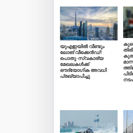
കുവ
യുഎഇയിൽ വീണ്ടും
തിരി
ലോങ് വീക്കെൻഡ്!
കുരു
പൊതു-സ്വകാര്യ
മാസ
മേഖലകൾക്ക്
ത്ത
ഔദ്യോഗിക അവധി
പിടി
പ്രഖ്യാപിച്ചു
നടപ