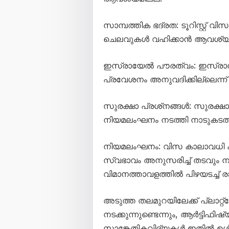
സാമ്പത്തിക ഭദ്രത: ടൂറിസ്റ്റ് വി
ചെലവുകൾ വഹിക്കാൻ ആവശ്യമായ
ഇസ്രായേൽ പൗരത്വം: ഇസ്രായേൽ
പ്രവേശനം അനുവദിക്കില്ലെന്ന് 
സുരക്ഷാ പ്രശ്‌നങ്ങൾ: സുരക്ഷ
നിയമലംഘനം നടത്തി നാടുകടത്തപ്
നിയമലംഘനം: വിസ കാലാവധി കഴി
സ്വഭാവം അനുസരിച്ച് തടവും നാ
വിമാനത്താവളത്തിൽ പിഴയടച്ച് ര
അടുത്ത തലമുറയിലേക്ക് പ്ലാറ്റ്
നടക്കുന്നുണ്ടെന്നും, ആർട്ടി
സാങ്കേതികവിദ്യകൾ ഇതിൽ ഉൾപ