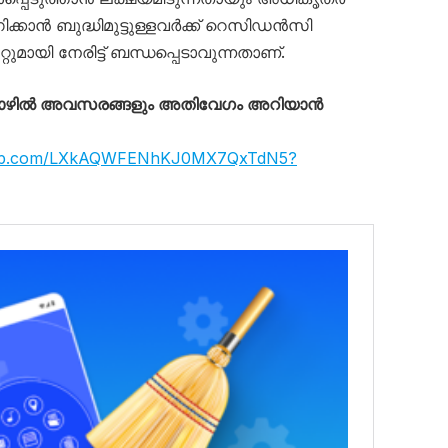
ിക്കാൻ ബുദ്ധിമുട്ടുള്ളവർക്ക് റെസിഡൻസി
ായി നേരിട്ട് ബന്ധപ്പെടാവുന്നതാണ്.
തൊഴിൽ അവസരങ്ങളും അതിവേഗം അറിയാൻ
sapp.com/LXkAQWFENhKJ0MX7QxTdN5?