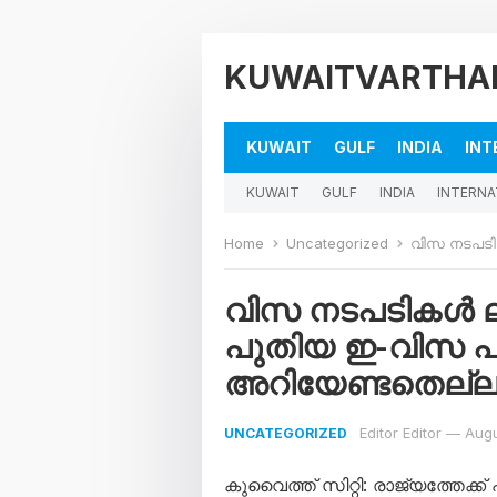
KUWAITVARTHA
KUWAIT
GULF
INDIA
INT
KUWAIT
GULF
INDIA
INTERNA
Home
Uncategorized
വിസ നടപടികൾ ലളിതമ
വിസ നടപടികൾ ലള
പുതിയ ഇ-വിസ പ്ലാ
അറിയേണ്ടതെല്ലാം
Editor Editor
—
Augu
UNCATEGORIZED
കുവൈത്ത് സിറ്റി: രാജ്യത്തേക്ക