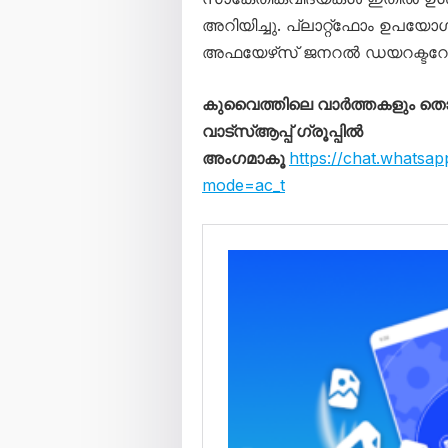
അറിയിച്ചു. പ്ലാറ്റ്‌ഫോം ഉപയോഗ
അഫയേഴ്‌സ് ജനറൽ ഡയറക്ടറേറ്റുമ
കുവൈത്തിലെ വാർത്തകളും 
വാട്സ്ആപ്പ് ഗ്രൂപ്പിൽ
അംഗമാകൂ
https://chat.what
mode=ac_t