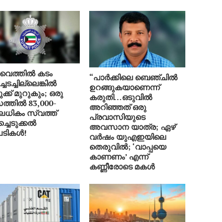
ൈത്തിൽ കടം
“പാർക്കിലെ ബെഞ്ചിൽ
ച്ചടച്ചില്ലെങ്കിൽ
ഉറങ്ങുകയാണെന്ന്
ക്ക് മുറുകും; ഒരു
കരുതി…ഒടുവിൽ
ത്തിൽ 83,000-
അറിഞ്ഞത് ഒരു
ിലധികം സ്വത്ത്
പ്രവാസിയുടെ
ച്ചെടുക്കൽ
അവസാന യാത്ര; ഏഴ്
ടികൾ!
വർഷം യുഎഇയിലെ
തെരുവിൽ; ‘വാപ്പയെ
കാണണം’ എന്ന്
കണ്ണീരോടെ മകൾ