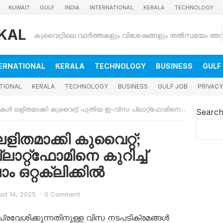
KUWAIT
GULF
INDIA
INTERNATIONAL
KERALA
TECHNOLOGY
KAL
ERNATIONAL
KERALA
TECHNOLOGY
BUSINESS
GULF
TIONAL
KERALA
TECHNOLOGY
BUSINESS
GULF JOB
PRIVACY
ാക്കി കുവൈറ്റ്; പുതിയ ഇ-വിസ പ്ലാറ്റ്‌ഫോമിനെ കുറിച്ച് അറിയേണ്ടതെല്ലാം ഒറ്റക്ലിക്കിൽ
Searc
ിതമാക്കി കുവൈറ്റ്;
റ്റ്‌ഫോമിനെ കുറിച്ച്
 ഒറ്റക്ലിക്കിൽ
st 14, 2025
·
0 Comment
് പ്രവേശിക്കുന്നതിനുള്ള വിസ നടപടിക്രമങ്ങൾ