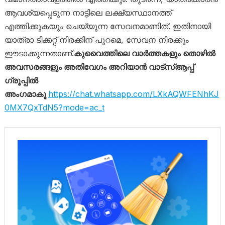
ആവശ്യപ്പെടുന്ന നാട്ടിലെ ലക്ഷ്യസ്ഥാനത്ത്
എത്തിക്കുകയും ചെയ്യുന്ന സേവനമാണിത്. ഇതിനായി
യാത്രാ ടിക്കറ്റ് നിരക്കിന് പുറമെ, സേവന നിരക്കും
ഈടാക്കുന്നതാണ്.
കുവൈത്തിലെ വാർത്തകളും തൊഴിൽ
അവസരങ്ങളും അതിവേഗം അറിയാൻ വാട്സ്ആപ്പ്
ഗ്രൂപ്പിൽ
അംഗമാകൂ
https://chat.whatsapp.com/LXkAQWFENhKJ
0MX7QxTdN5?mode=ac_t