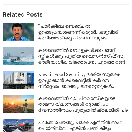
Related Posts
“പാർക്കിലെ ബെഞ്ചിൽ
ഉറങ്ങുകയാണെന്ന് കരുതി…ഒടുവിൽ
അറിഞ്ഞത് ഒരു പ്രവാസിയുടെ
അവസാന യാത്ര; ഏഴ് വർഷം
യുഎഇയിലെ തെരുവിൽ; ‘വാപ്പയെ
കുവൈത്തിൽ ബോട്ടുകൾക്കും ജെറ്റ്
കാണണം’ എന്ന് കണ്ണീരോടെ മകൾ
സ്കികൾക്കും പുതിയ ലൈസൻസ് ഫീസ്;
ഔദ്യോഗിക വിജ്ഞാപനം പുറത്തിറങ്ങി
Kuwait Food Security; ഭക്ഷ്യ സുരക്ഷ
ഉറപ്പാക്കാൻ കുവൈറ്റിൽ കർശന
നിർദ്ദേശം: ബാക്കപ്പ് ജനറേറ്ററുകൾ
നിർബന്ധമാക്കി
കുവൈത്തിൽ 425 പ്രവാസികളുടെ
താമസ വിലാസങ്ങൾ റദ്ദാക്കി; 30
ദിവസത്തിനകം പുതുക്കിയില്ലെങ്കിൽ പിഴ
പാർക്ക് ചെയ്തു, പക്ഷേ എൻജിൻ ഓഫ്
ചെയ്തില്ലേ? എങ്കിൽ പണി കിട്ടും;