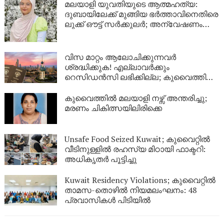
മലയാളി യുവതിയുടെ ആത്മഹത്യ:
ദുബായിലേക്ക് മുങ്ങിയ ഭർത്താവിനെതിരെ
ലുക്ക് ഔട്ട് സർക്കുലർ; അന്വേഷണം
ശക്തമാക്കി പൊലീസ്
വിസ മാറ്റം ആലോചിക്കുന്നവർ
ശ്രദ്ധിക്കുക! എല്ലാവർക്കും
റെസിഡൻസി ലഭിക്കില്ല; കുവൈത്തിന്റെ
നിർണായക വിശദീകരണം
കുവൈത്തിൽ മലയാളി നഴ്സ് അന്തരിച്ചു;
മരണം ചികിത്സയിലിരിക്കെ
Unsafe Food Seized Kuwait; കുവൈറ്റിൽ
വീടിനുള്ളിൽ രഹസ്യ മിഠായി ഫാക്ടറി:
അധികൃതർ പൂട്ടിച്ചു
Kuwait Residency Violations; കുവൈറ്റിൽ
താമസ-തൊഴിൽ നിയമലംഘനം: 48
പ്രവാസികൾ പിടിയിൽ