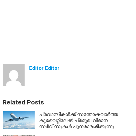
Editor Editor
Related Posts
പ്രവാസികൾക്ക് സന്തോഷവാർത്ത;
കുവൈറ്റിലേക്ക് പ്രമുഖ വിമാന
സർവീസുകൾ പുനരാരംഭിക്കുന്നു