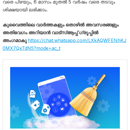
വരെ പിഴയും, 6 മാസം മുതൽ 5 വർഷം വരെ തടവും
ശിക്ഷയായി ലഭിക്കാം.
കുവൈത്തിലെ വാർത്തകളും തൊഴിൽ അവസരങ്ങളും
അതിവേഗം അറിയാൻ വാട്സ്ആപ്പ് ഗ്രൂപ്പിൽ
അംഗമാകൂ
https://chat.whatsapp.com/LXkAQWFENhKJ
0MX7QxTdN5?mode=ac_t