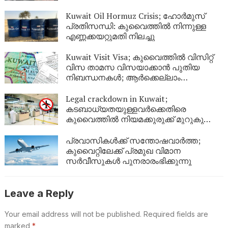
സ്റ്റേറ്റ്‌മെന്റ് നിർബന്ധം
Kuwait Oil Hormuz Crisis; ഹോർമുസ്
പ്രതിസന്ധി: കുവൈത്തിൽ നിന്നുള്ള
എണ്ണക്കയറ്റുമതി നിലച്ചു
Kuwait Visit Visa; കുവൈത്തിൽ വിസിറ്റ്
വിസ താമസ വിസയാക്കാൻ പുതിയ
നിബന്ധനകൾ; ആർക്കെല്ലാം
അപേക്ഷിക്കാം?
Legal crackdown in Kuwait;
കടബാധ്യതയുള്ളവർക്കെതിരെ
കുവൈത്തിൽ നിയമക്കുരുക്ക് മുറുകുന്നു;
ജൂണിൽ മാത്രം 4,357 പേർക്ക്
യാത്രാവിലക്ക്
പ്രവാസികൾക്ക് സന്തോഷവാർത്ത;
കുവൈറ്റിലേക്ക് പ്രമുഖ വിമാന
സർവീസുകൾ പുനരാരംഭിക്കുന്നു
Leave a Reply
Your email address will not be published.
Required fields are
marked
*