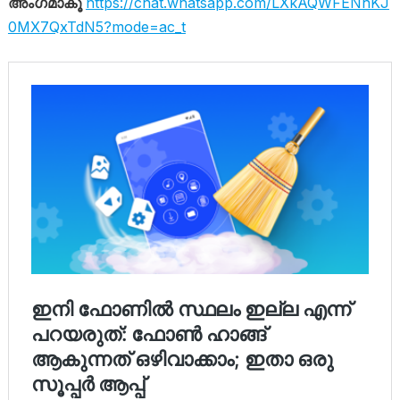
അംഗമാകൂ
https://chat.whatsapp.com/LXkAQWFENhKJ
0MX7QxTdN5?mode=ac_t