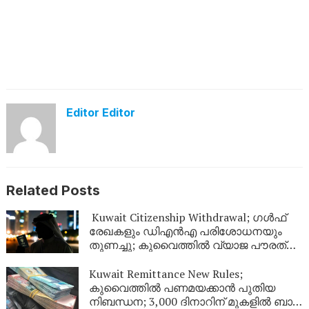
Editor Editor
Related Posts
Kuwait Citizenship Withdrawal; ഗൾഫ്
രേഖകളും ഡിഎൻഎ പരിശോധനയും
തുണച്ചു; കുവൈത്തിൽ വ്യാജ പൗരത്വം
നേടിയ 344 പേർ പുറത്ത്
Kuwait Remittance New Rules;
കുവൈത്തിൽ പണമയക്കാൻ പുതിയ
നിബന്ധന; 3,000 ദിനാറിന് മുകളിൽ ബാങ്ക്