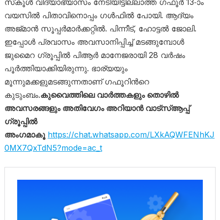
സ്‌കൂള്‍ വിദ്യാഭ്യാസം നേടിയിട്ടില്ലാത്ത ഗഫൂര്‍ 13-ാം
വയസില്‍ പിതാവിനൊപ്പം ഗള്‍ഫില്‍ പോയി. ആദ്യം
അജ്മാന്‍ സൂപ്പര്‍മാര്‍ക്കറ്റില്‍. പിന്നീട്, ഹോട്ടല്‍ ജോലി.
ഇപ്പോള്‍ പ്രവാസം അവസാനിപ്പിച്ച് മടങ്ങുമ്പോള്‍
ജുമൈറ ഗ്രൂപ്പില്‍ പിആര്‍ മാനേജരായി 28 വര്‍ഷം
പൂര്‍ത്തിയാക്കിയിരുന്നു. ഭാര്യയും
മൂന്നുമക്കളുമടങ്ങുന്നതാണ് ഗഫൂറിന്‍റെ
കുടുംബം.
കുവൈത്തിലെ വാർത്തകളും തൊഴിൽ
അവസരങ്ങളും അതിവേഗം അറിയാൻ വാട്സ്ആപ്പ്
ഗ്രൂപ്പിൽ
അംഗമാകൂ
https://chat.whatsapp.com/LXkAQWFENhKJ
0MX7QxTdN5?mode=ac_t