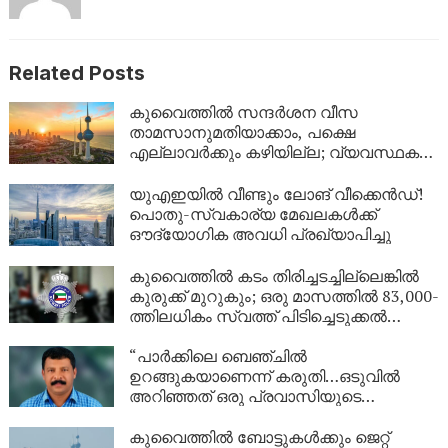
Related Posts
കുവൈത്തിൽ സന്ദർശന വീസ
താമസാനുമതിയാക്കാം, പക്ഷെ
എല്ലാവർക്കും കഴിയില്ല; വ്യവസ്ഥകൾ
വ്യക്തമാക്കി ആഭ്യന്തര മന്ത്രാലയം
യുഎഇയിൽ വീണ്ടും ലോങ് വീക്കെൻഡ്!
പൊതു-സ്വകാര്യ മേഖലകൾക്ക്
ഔദ്യോഗിക അവധി പ്രഖ്യാപിച്ചു
കുവൈത്തിൽ കടം തിരിച്ചടച്ചില്ലെങ്കിൽ
കുരുക്ക് മുറുകും; ഒരു മാസത്തിൽ 83,000-
ത്തിലധികം സ്വത്ത് പിടിച്ചെടുക്കൽ
നടപടികൾ!
“പാർക്കിലെ ബെഞ്ചിൽ
ഉറങ്ങുകയാണെന്ന് കരുതി…ഒടുവിൽ
അറിഞ്ഞത് ഒരു പ്രവാസിയുടെ
അവസാന യാത്ര; ഏഴ് വർഷം
യുഎഇയിലെ തെരുവിൽ; ‘വാപ്പയെ
കുവൈത്തിൽ ബോട്ടുകൾക്കും ജെറ്റ്