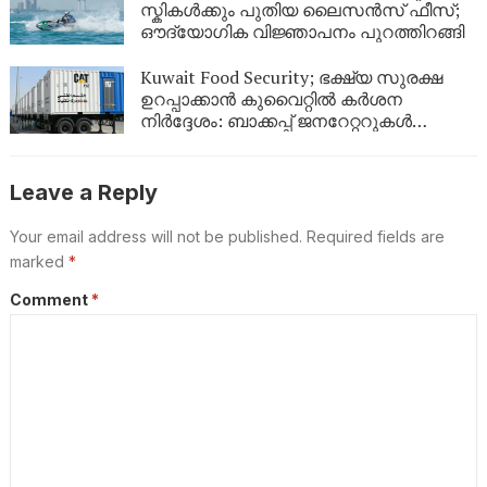
കാണണം’ എന്ന് കണ്ണീരോടെ മകൾ
സ്കികൾക്കും പുതിയ ലൈസൻസ് ഫീസ്;
ഔദ്യോഗിക വിജ്ഞാപനം പുറത്തിറങ്ങി
Kuwait Food Security; ഭക്ഷ്യ സുരക്ഷ
ഉറപ്പാക്കാൻ കുവൈറ്റിൽ കർശന
നിർദ്ദേശം: ബാക്കപ്പ് ജനറേറ്ററുകൾ
നിർബന്ധമാക്കി
Leave a Reply
Your email address will not be published.
Required fields are
marked
*
Comment
*