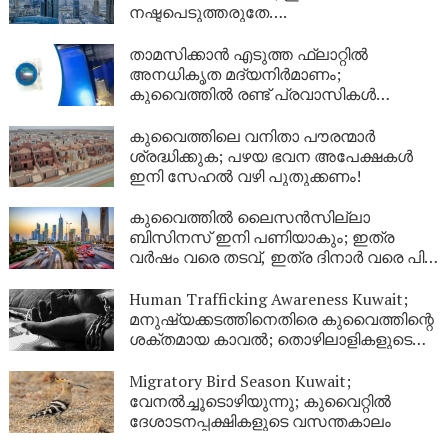
നഷ്ടപെടുത്തരുതേ….
താമസിക്കാൻ എടുത്ത ഫ്ലാറ്റിൽ
അനധികൃത മദ്യനിർമാണം;
കുവൈത്തിൽ രണ്ട് പ്രവാസികൾ
അറസ്റ്റിൽ
കുവൈത്തിലെ വനിതാ പൗരന്മാർ
ശ്രദ്ധിക്കുക; പഴയ ഭവന അപേക്ഷകൾ
ഇനി സേഹൽ വഴി പുതുക്കണം!
കുവൈത്തിൽ ലൈസൻസില്ലാ
ബിസിനസ് ഇനി പണിയാകും; ഇത്ര
വർഷം വരെ തടവ്, ഇത്ര ദിനാർ വരെ പിഴ,
പ്രവാസികൾക്ക് നാടുകടത്തലും!
Human Trafficking Awareness Kuwait;
മനുഷ്യക്കടത്തിനെതിരെ കുവൈത്തിന്റെ
ശക്തമായ കാവൽ; തൊഴിലാളികളുടെ
അവകാശ സംരക്ഷണത്തിന് ഊന്നൽ
Migratory Bird Season Kuwait;
വേനൽച്ചൂടൊഴിയുന്നു; കുവൈറ്റിൽ
ദേശാടനപ്പക്ഷികളുടെ വസന്തകാലം