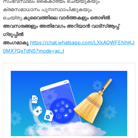
സംഭവസ്ഥലം കൈകാര്യം ചെയ്യുകയും
ക്രമസമാധാനം പുനഃസ്ഥാപിക്കുകയും
ചെയ്തു.
കുവൈത്തിലെ വാർത്തകളും തൊഴിൽ
അവസരങ്ങളും അതിവേഗം അറിയാൻ വാട്സ്ആപ്പ്
ഗ്രൂപ്പിൽ
അംഗമാകൂ
https://chat.whatsapp.com/LXkAQWFENhKJ
0MX7QxTdN5?mode=ac_t