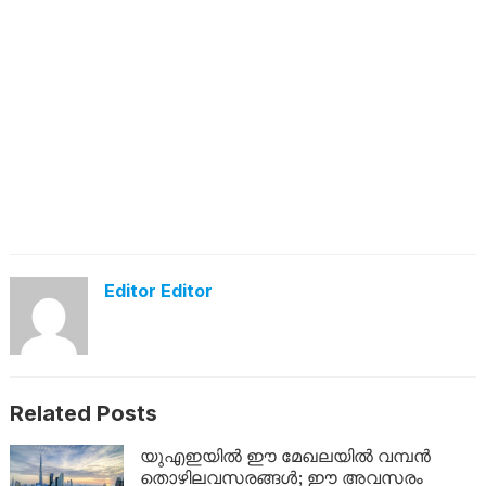
Editor Editor
Related Posts
യുഎഇയിൽ ഈ മേഖലയിൽ വമ്പൻ
തൊഴിലവസരങ്ങൾ; ഈ അവസരം