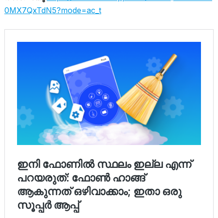
0MX7QxTdN5?mode=ac_t