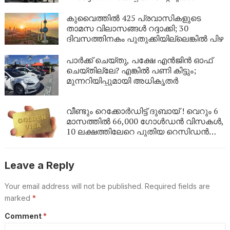
നിർബന്ധമാക്കി
കുവൈത്തിൽ 425 പ്രവാസികളുടെ
താമസ വിലാസങ്ങൾ റദ്ദാക്കി; 30
ദിവസത്തിനകം പുതുക്കിയില്ലെങ്കിൽ പിഴ
പാർക്ക് ചെയ്തു, പക്ഷേ എൻജിൻ ഓഫ്
ചെയ്തില്ലേ? എങ്കിൽ പണി കിട്ടും;
മുന്നറിയിപ്പുമായി അധികൃതർ
വീണ്ടും റെക്കോർഡിട്ട് ദുബായ് ! വെറും 6
മാസത്തിൽ 66,000 ഗോൾഡൻ വിസകൾ,
10 ലക്ഷത്തിലേറെ പുതിയ റെസിഡൻസി
പെർമിറ്റുകൾ
Leave a Reply
Your email address will not be published.
Required fields are
marked
*
Comment
*