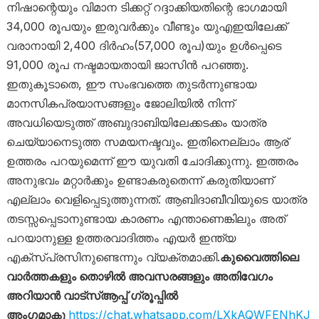
നിഷാന്റെയും വിമാന ടിക്കറ്റ് റദ്ദാക്കിയതിന്റെ ഭാഗമായി
34,000 രൂപയും ഇരുവർക്കും വീണ്ടും യുഎഇയിലേക്ക്
വരാനായി 2,400 ദിർഹം(57,000 രൂപ)യും ഉൾപ്പെടെ
91,000 രൂപ നഷ്ടമായതായി ജാസിൻ പറഞ്ഞു.
ഇതുകൂടാതെ, ഈ സംഭവത്തെ തുടർന്നുണ്ടായ
മാനസികപ്രയാസങ്ങളും ജോലിയിൽ നിന്ന്
അവധിയെടുത്ത് അബുദാബിയിലേക്കടക്കം യാത്ര
ചെയ്യാനെടുത്ത സമയനഷ്ടവും. ഇതിനെല്ലാം ആര്
ഉത്തരം പറയുമെന്ന് ഈ യുവതി ചോദിക്കുന്നു. ഇത്തരം
അനുഭവം മറ്റാർക്കും ഉണ്ടാകരുതെന്ന് കരുതിയാണ്
എല്ലാം വെളിപ്പെടുത്തുന്നത്. ആബിദാബീവിയുടെ യാത്ര
തടസ്സപ്പെടാനുണ്ടായ കാരണം എന്താണെങ്കിലും അത്
പറയാനുള്ള ഉത്തരവാദിത്തം എയർ ഇന്ത്യ
എക്സ്പ്രസിനുണ്ടെന്നും വ്യക്തമാക്കി.
കുവൈത്തിലെ
വാർത്തകളും തൊഴിൽ അവസരങ്ങളും അതിവേഗം
അറിയാൻ വാട്സ്ആപ്പ് ഗ്രൂപ്പിൽ
അംഗമാകൂ
https://chat.whatsapp.com/LXkAQWFENhKJ