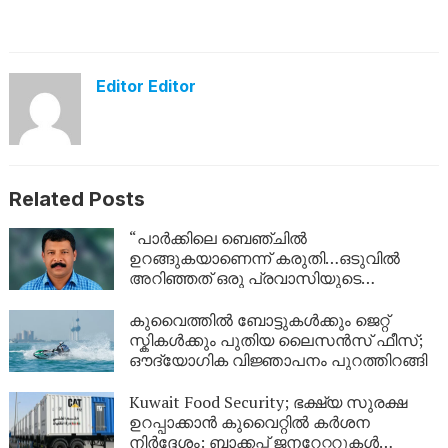
Editor Editor
Related Posts
“പാർക്കിലെ ബെഞ്ചിൽ
ഉറങ്ങുകയാണെന്ന് കരുതി…ഒടുവിൽ
അറിഞ്ഞത് ഒരു പ്രവാസിയുടെ
അവസാന യാത്ര; ഏഴ് വർഷം
യുഎഇയിലെ തെരുവിൽ; ‘വാപ്പയെ
കുവൈത്തിൽ ബോട്ടുകൾക്കും ജെറ്റ്
കാണണം’ എന്ന് കണ്ണീരോടെ മകൾ
സ്കികൾക്കും പുതിയ ലൈസൻസ് ഫീസ്;
ഔദ്യോഗിക വിജ്ഞാപനം പുറത്തിറങ്ങി
Kuwait Food Security; ഭക്ഷ്യ സുരക്ഷ
ഉറപ്പാക്കാൻ കുവൈറ്റിൽ കർശന
നിർദ്ദേശം: ബാക്കപ്പ് ജനറേറ്ററുകൾ