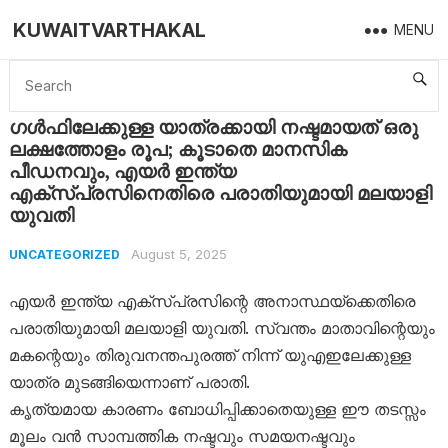
KUWAITVARTHAKAL
MENU
Home
Uncategorized
ഗൾഫിലേക്കുള്ള യാത്രക്കായി നഷ്ടമായത് ഒരു ലക്ഷത്തോളം രൂപ; കൂടാതെ മാനസിക പീഡനവും, എയർ ഇന്ത്യ എക്‌സ്പ്രസിനെതിരെ പരാതിയുമായി മലയാളി യുവതി
ഗൾഫിലേക്കുള്ള യാത്രക്കായി നഷ്ടമായത് ഒരു
ലക്ഷത്തോളം രൂപ; കൂടാതെ മാനസിക
പീഡനവും, എയർ ഇന്ത്യ
എക്‌സ്പ്രസിനെതിരെ പരാതിയുമായി മലയാളി
യുവതി
August 5, 2025
UNCATEGORIZED
എയർ ഇന്ത്യ എക്‌സ്പ്രസിന്റെ അനാസ്ഥയ്‌ക്കെതിരെ
പരാതിയുമായി മലയാളി യുവതി. സ്വന്തം മാതാവിന്റെയും
മകന്റെയും തിരുവനന്തപുരത്ത് നിന്ന് യുഎഇലേക്കുള്ള
യാത്ര മുടങ്ങിയെന്നാണ് പരാതി.
കൃത്യമായ കാരണം ബോധിപ്പിക്കാതെയുള്ള ഈ തടസ്സം
മൂലം വൻ സാമ്പത്തിക നഷ്ടവും സമയനഷ്ടവും